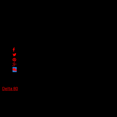
abel collective lanza el
cover «Am I Demon» como
el primero de 8 singles
mensuales
abel collective lanza el cover «Am I Demon» como el primero
de 8 singles mensuales
Delta 80
23/01/2024
La banda de Vancouver psych-pop-coop abel collective
lanza un cover de Danzig como el primero de 8 singles
mensuales:
«Am I demon»
.