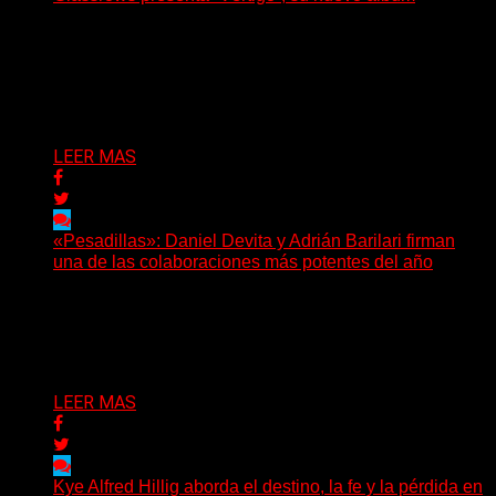
(Elvis Attack) Glassrows presenta «Vértigo», un álbum
que pone en palabras y sonidos las emociones que
atraviesan...
Delta 80
07/08/2026
LEER MAS
«Pesadillas»: Daniel Devita y Adrián Barilari firman
una de las colaboraciones más potentes del año
Hay canciones que nacen para acompañar un momento
y otras que buscan dejar una marca. «Pesadillas», la...
Delta 80
06/08/2026
LEER MAS
Kye Alfred Hillig aborda el destino, la fe y la pérdida en