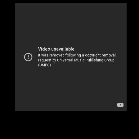
Después de su EP debut
«Greetings from Stanley Park»
(2020) y su épica banda sonora de 35 canciones para el
galardonado documental
«Sacred India – A Plastic
Revolution»
(2022), abel collective regresa con una versión