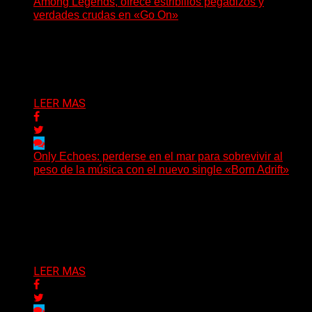
Among Legends, ofrece estribillos pegadizos y
verdades crudas en «Go On»
(No Rules) El trío punk de Ontario, Among Legends,
irrumpe con fuerza en «Lose My Grip». El...
Delta 80
05/08/2026
LEER MAS
Only Echoes: perderse en el mar para sobrevivir al
peso de la música con el nuevo single «Born Adrift»
(C Squared Music) La banda instrumental de post-
metal de Denver presenta “Born Adrift”, canción que da
nombre...
Delta 80
04/08/2026
LEER MAS