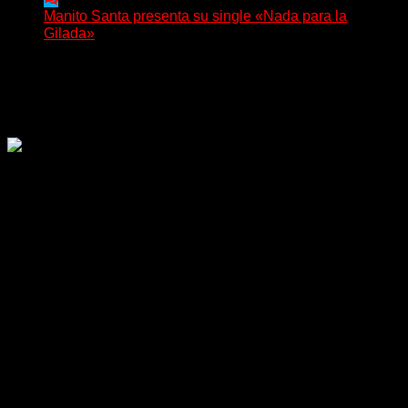
Manito Santa presenta su single «Nada para la
Gilada»
(SG) Manito Santa, banda de Punk oriunda de La Plata,
presenta en sociedad su single «Nada para...
Delta 80
04/08/2026
Rock, pop, metal, hard rock, dance, electrónica, etc. Música
las 24 horas todo el año sin cambiar de emisora.
Sitio creado por SOLUMEDIA.COM.AR ©
Comunicate con Nosotros
Delta 80 - 2026. Transmite a través de
su plataforma online desde Caseros,
3F, Bs. As., Argentina. Whatsapp: +54
911 5833 5083 | Mail:
delta80@live.com.ar | Para tener un