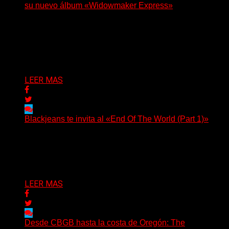
su nuevo álbum «Widowmaker Express»
(No Rules) El cantautor de Tacoma, Kye Alfred Hillig,
regresa con «Widowmaker Express», un nuevo álbum
profundamente...
Delta 80
06/08/2026
LEER MAS
Blackjeans te invita al «End Of The World (Part 1)»
(Tallulah PR) Hoy, el artista neoyorquino Blackjeans
invita a los oyentes a su universo salvaje y teatral...
Delta 80
06/08/2026
LEER MAS
Desde CBGB hasta la costa de Oregón: The