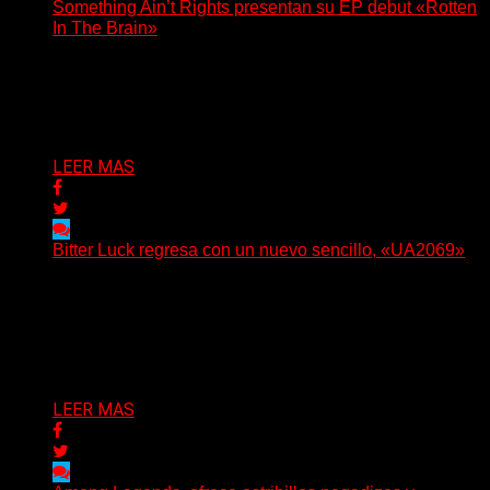
Something Ain’t Rights presentan su EP debut «Rotten
In The Brain»
(No Rules) The Something Ain’t Rights, de Astoria,
Oregón, lanzó su EP debut, «Rotten In The Brain»,...
Delta 80
05/08/2026
LEER MAS
Bitter Luck regresa con un nuevo sencillo, «UA2069»
(Brian Heason HBM Promotions/Music Plugger) Bitter
Luck regresa con un nuevo sencillo, «UA2069», fruto de
sus recientes...
Delta 80
05/08/2026
LEER MAS