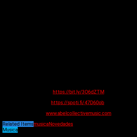
Verano de 2022. Lanzamiento de 36 miniaturas musicales
como partitura musical para el premiado documental
SacredIndia de Jennifer Pickford. Estreno de la película en
septiembre en Green Channel.
Primavera de 2022. El artista visual de Vancouver Tayt
Modern se une al colectivo y mejora sus espectáculos de
vida con sus proyecciones de video únicas.
28 de febrero de 2020. El colectivo abel lanza su primer EP
«Greetings from Stanley Park»
grabado y producido por el
productor de Vancouver Felix Fung.
Diciembre de 2017. La banda graba en casa su debut a través
de The Electric Fireplace.
Youtube:
https://bit.ly/3O6dZTM
Spotify:
https://spoti.fi/47D60ob
Website:
www.abelcollectivemusic.com
Related Items
musica
Novedades
Musica
23/01/2024