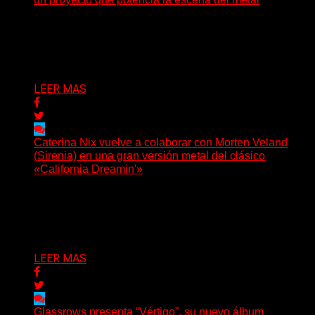
Hay proyectos que no solo crecen con el paso del
tiempo: también ayudan a crecer a toda...
Delta 80
07/08/2026
LEER MAS
Caterina Nix vuelve a colaborar con Morten Veland
(Sirenia) en una gran versión metal del clásico
«California Dreamin'»
La vocalista chilena de Chaos Magic participa junto a
Helle Bohdanova (Ignea) y Karmen Klinc (Venus 5)...
Delta 80
07/08/2026
LEER MAS
Glassrows presenta “Vértigo”, su nuevo álbum