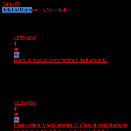
Delta 80
Related Items
musica
Novedades
Puede interesarte
LEER MAS
Gotra: la música como territorio de búsqueda
Hay músicas que buscan respuestas y otras que
prefieren abrir preguntas. En ese territorio, donde el
sonido...
Delta 80
08/08/2026
LEER MAS
Heresy Metal Media celebra 14 años: el crecimiento de
un proyecto que potencia la escena del metal