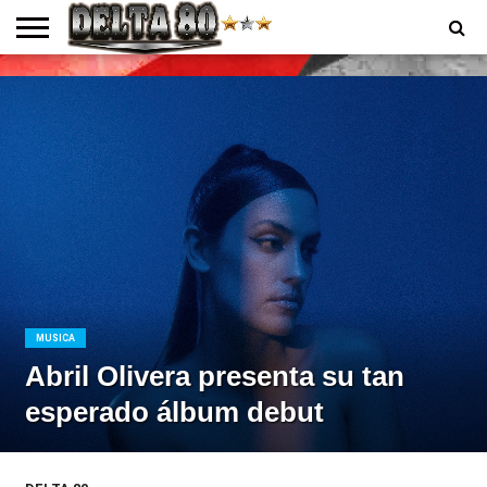
ENTREVISTAS
PREMIOS
PRODUCCIONES
PROGRAMACION
CONTACTO
HOMEPAGE
MUSICA
Abril Olivera presenta su tan
esperado álbum debut