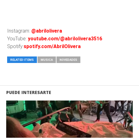
Instagram:
@abrilolivera
YouTube:
youtube.com/@abrilolivera3516
Spotify:
spotify.com/AbrilOlivera
RELATED ITEMS
MUSICA
NOVEDADES
PUEDE INTERESARTE