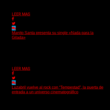
Delta 80
04/08/2026
LEER MAS
Manito Santa presenta su single «Nada para la
Gilada»
(SG) Manito Santa, banda de Punk oriunda de La Plata,
presenta en sociedad su single «Nada para...
Delta 80
04/08/2026
LEER MAS
Luzabril vuelve al rock con “Tempestad”, la puerta de
entrada a un universo cinematográfico
(SG) La cantante, compositora y realizadora argentina
inaugura con su nuevo single y videoclip una etapa
artística...