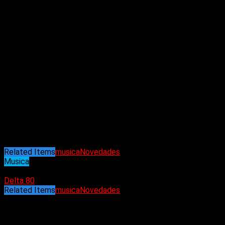
“Aesthetic”
: lo que causa placer efímero y de aprobación y
mencionando lo banal de la actualidad en redes y en lo social,
y musicalmente inspirada por sonidos de la década de los 80.
Este sencillo, publicado en Febrero de 2023, nos muestra el
desarrollo musical de la banda, tomando de base sonidos
new
wave
y el
indie rock
.
Related Items
musica
Novedades
Musica
04/02/2023
Delta 80
Related Items
musica
Novedades
Puede interesarte