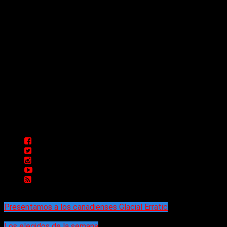
Sitio creado por SOLUMEDIA.COM.AR ©
Comunicate con Nosotros
Delta 80 - 2026. Transmite a través de
su plataforma online desde Caseros,
3F, Bs. As., Argentina. Whatsapp: +54
911 5833 5083 | Mail:
delta80@live.com.ar | Para tener un
espacio: delta80@live.com.ar
Presentamos a los canadienses Glacial Erratic
Los elegidos de la semana