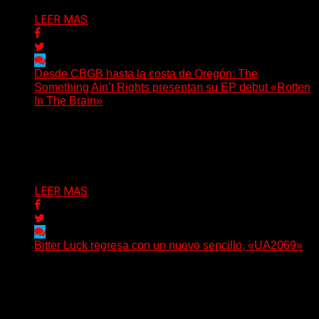
LEER MAS
Desde CBGB hasta la costa de Oregón: The
Something Ain’t Rights presentan su EP debut «Rotten
In The Brain»
(No Rules) The Something Ain’t Rights, de Astoria,
Oregón, lanzó su EP debut, «Rotten In The Brain»,...
Delta 80
05/08/2026
LEER MAS
Bitter Luck regresa con un nuevo sencillo, «UA2069»
(Brian Heason HBM Promotions/Music Plugger) Bitter
Luck regresa con un nuevo sencillo, «UA2069», fruto de
sus recientes...