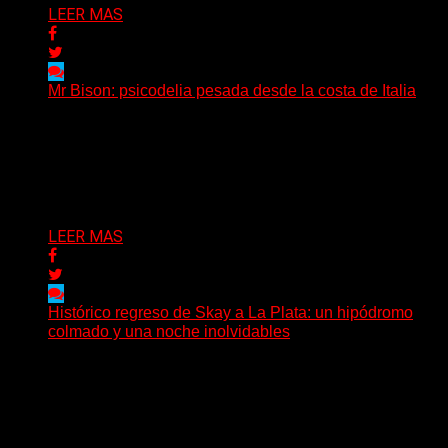
LEER MAS
Mr Bison: psicodelia pesada desde la costa de Italia
(Brian Heason HBM Promotions/Music Plugger) Desde
un pequeño pueblo costero de la Toscana llega Mr
Bison, una...
Delta 80
03/08/2026
LEER MAS
Histórico regreso de Skay a La Plata: un hipódromo
colmado y una noche inolvidables
(Gonna Go) El guitarrista y cantante Skay regresó a La
Plata, luego de 12 años, para presentarse...
Delta 80
02/08/2026