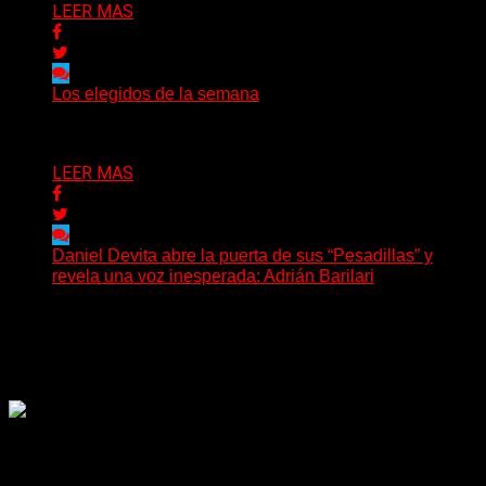
LEER MAS
Los elegidos de la semana
Delta 80
02/08/2026
LEER MAS
Daniel Devita abre la puerta de sus “Pesadillas” y
revela una voz inesperada: Adrián Barilari
La canción todavía no fue publicada oficialmente, pero
Daniel Devita ya dejó escuchar un adelanto y confirmó...
Delta 80
02/08/2026
Rock, pop, metal, hard rock, dance, electrónica, etc. Música
las 24 horas todo el año sin cambiar de emisora.