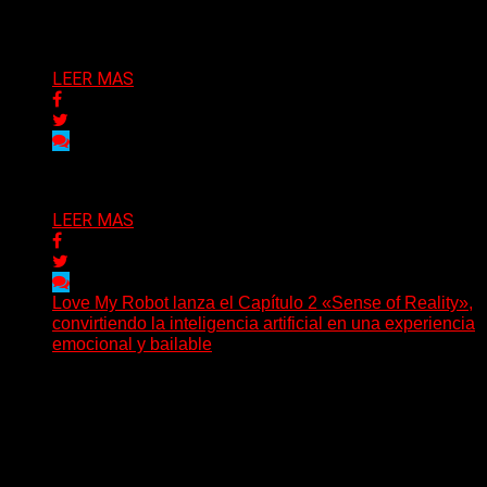
Delta 80
04/08/2026
LEER MAS
Delta 80
03/08/2026
LEER MAS
Love My Robot lanza el Capítulo 2 «Sense of Reality»,
convirtiendo la inteligencia artificial en una experiencia
emocional y bailable
(Diego Armando Báez Peña) Convirtiendo la inteligencia
artificial en una experiencia emocional y bailable.
Después de una gira...
Delta 80
03/08/2026