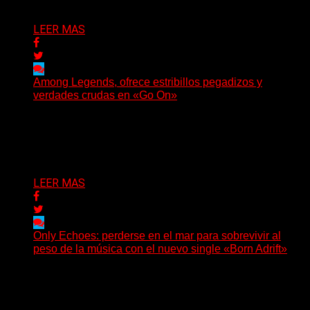
Delta 80
05/08/2026
LEER MAS
Among Legends, ofrece estribillos pegadizos y
verdades crudas en «Go On»
(No Rules) El trío punk de Ontario, Among Legends,
irrumpe con fuerza en «Lose My Grip». El...
Delta 80
05/08/2026
LEER MAS
Only Echoes: perderse en el mar para sobrevivir al
peso de la música con el nuevo single «Born Adrift»
(C Squared Music) La banda instrumental de post-
metal de Denver presenta “Born Adrift”, canción que da
nombre...