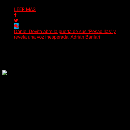
LEER MAS
Daniel Devita abre la puerta de sus “Pesadillas” y
revela una voz inesperada: Adrián Barilari
La canción todavía no fue publicada oficialmente, pero
Daniel Devita ya dejó escuchar un adelanto y confirmó...
Delta 80
02/08/2026
Rock, pop, metal, hard rock, dance, electrónica, etc. Música
las 24 horas todo el año sin cambiar de emisora.
Sitio creado por SOLUMEDIA.COM.AR ©
Comunicate con Nosotros
Delta 80 - 2026. Transmite a través de
su plataforma online desde Caseros,