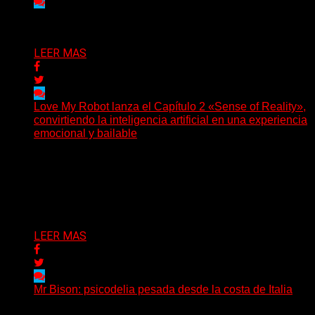
Delta 80
03/08/2026
LEER MAS
Love My Robot lanza el Capítulo 2 «Sense of Reality»,
convirtiendo la inteligencia artificial en una experiencia
emocional y bailable
(Diego Armando Báez Peña) Convirtiendo la inteligencia
artificial en una experiencia emocional y bailable.
Después de una gira...
Delta 80
03/08/2026
LEER MAS
Mr Bison: psicodelia pesada desde la costa de Italia
(Brian Heason HBM Promotions/Music Plugger) Desde