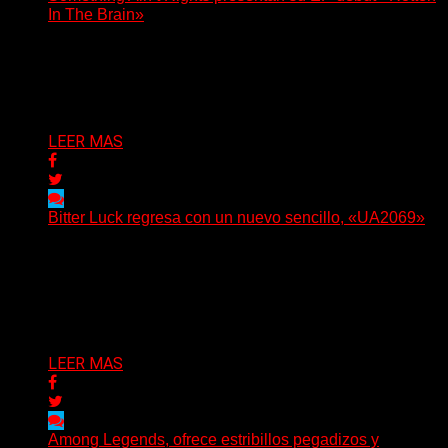
In The Brain»
(No Rules) The Something Ain’t Rights, de Astoria,
Oregón, lanzó su EP debut, «Rotten In The Brain»,...
Delta 80
05/08/2026
LEER MAS
Bitter Luck regresa con un nuevo sencillo, «UA2069»
(Brian Heason HBM Promotions/Music Plugger) Bitter
Luck regresa con un nuevo sencillo, «UA2069», fruto de
sus recientes...
Delta 80
05/08/2026
LEER MAS
Among Legends, ofrece estribillos pegadizos y