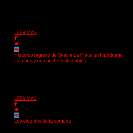
un pequeño pueblo costero de la Toscana llega Mr
Bison, una...
Delta 80
03/08/2026
LEER MAS
Histórico regreso de Skay a La Plata: un hipódromo
colmado y una noche inolvidables
(Gonna Go) El guitarrista y cantante Skay regresó a La
Plata, luego de 12 años, para presentarse...
Delta 80
02/08/2026
LEER MAS
Los elegidos de la semana
Delta 80
02/08/2026