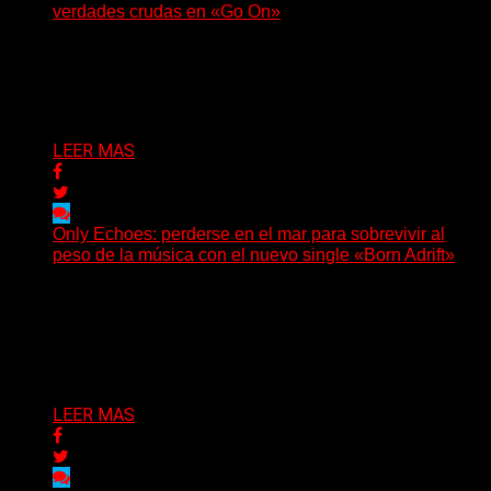
verdades crudas en «Go On»
(No Rules) El trío punk de Ontario, Among Legends,
irrumpe con fuerza en «Lose My Grip». El...
Delta 80
05/08/2026
LEER MAS
Only Echoes: perderse en el mar para sobrevivir al
peso de la música con el nuevo single «Born Adrift»
(C Squared Music) La banda instrumental de post-
metal de Denver presenta “Born Adrift”, canción que da
nombre...
Delta 80
04/08/2026
LEER MAS