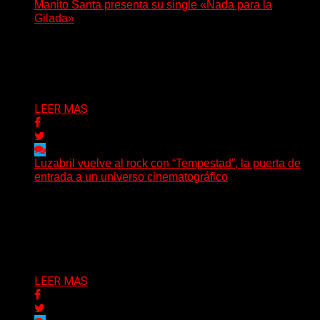
Manito Santa presenta su single «Nada para la
Gilada»
(SG) Manito Santa, banda de Punk oriunda de La Plata,
presenta en sociedad su single «Nada para...
Delta 80
04/08/2026
LEER MAS
Luzabril vuelve al rock con “Tempestad”, la puerta de
entrada a un universo cinematográfico
(SG) La cantante, compositora y realizadora argentina
inaugura con su nuevo single y videoclip una etapa
artística...
Delta 80
04/08/2026
LEER MAS