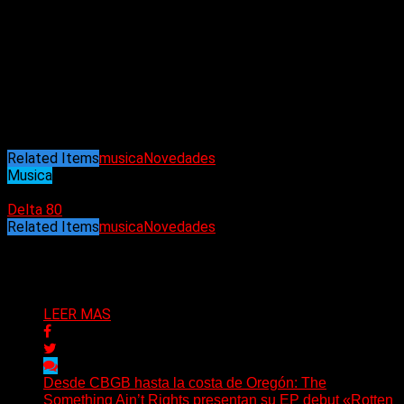
Related Items
musica
Novedades
Musica
21/11/2022
Delta 80
Related Items
musica
Novedades
Puede interesarte
LEER MAS
Desde CBGB hasta la costa de Oregón: The
Something Ain’t Rights presentan su EP debut «Rotten