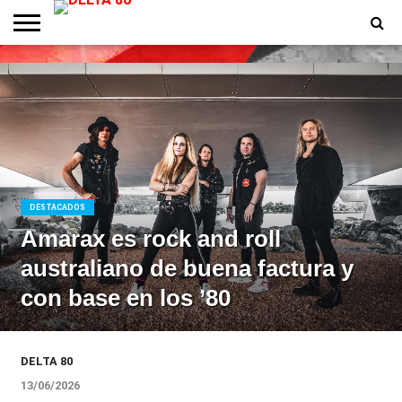
ENTREVISTAS
PREMIOS
PRODUCCIONES
PROGRAMACION
CONTACTO
HOMEPAGE
DESTACADOS
Amarax es rock and roll
australiano de buena factura y
con base en los ’80
DELTA 80
13/06/2026