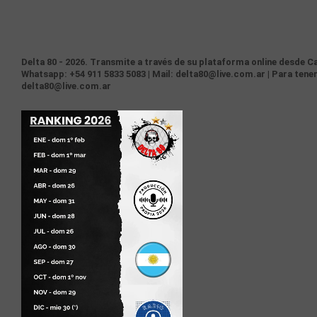
Delta 80 - 2026. Transmite a través de su plataforma online desde Ca
Whatsapp: +54 911 5833 5083 | Mail: delta80@live.com.ar | Para tener
delta80@live.com.ar