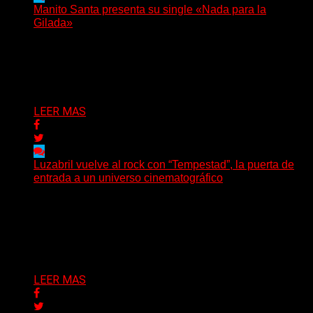
Manito Santa presenta su single «Nada para la
Gilada»
(SG) Manito Santa, banda de Punk oriunda de La Plata,
presenta en sociedad su single «Nada para...
Delta 80
04/08/2026
LEER MAS
Luzabril vuelve al rock con “Tempestad”, la puerta de
entrada a un universo cinematográfico
(SG) La cantante, compositora y realizadora argentina
inaugura con su nuevo single y videoclip una etapa
artística...
Delta 80
04/08/2026
LEER MAS