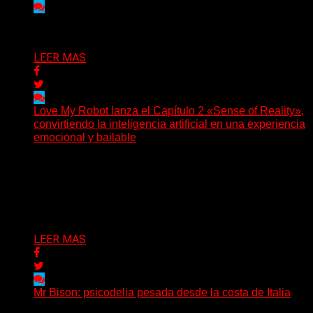
Delta 80
03/08/2026
LEER MAS
Love My Robot lanza el Capítulo 2 «Sense of Reality»,
convirtiendo la inteligencia artificial en una experiencia
emocional y bailable
(Diego Armando Báez Peña) Convirtiendo la inteligencia
artificial en una experiencia emocional y bailable.
Después de una gira...
Delta 80
03/08/2026
LEER MAS
Mr Bison: psicodelia pesada desde la costa de Italia