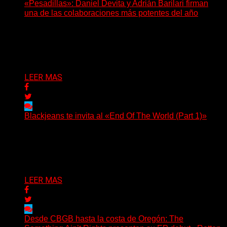
«Pesadillas»: Daniel Devita y Adrián Barilari firman
una de las colaboraciones más potentes del año
Hay canciones que nacen para acompañar un momento
y otras que buscan dejar una marca. «Pesadillas», la...
Delta 80
06/08/2026
LEER MAS
Blackjeans te invita al «End Of The World (Part 1)»
(Tallulah PR) Hoy, el artista neoyorquino Blackjeans
invita a los oyentes a su universo salvaje y teatral...
Delta 80
06/08/2026
LEER MAS
Desde CBGB hasta la costa de Oregón: The