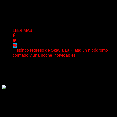
(Brian Heason HBM Promotions/Music Plugger) Desde
un pequeño pueblo costero de la Toscana llega Mr
Bison, una...
Delta 80
03/08/2026
LEER MAS
Histórico regreso de Skay a La Plata: un hipódromo
colmado y una noche inolvidables
(Gonna Go) El guitarrista y cantante Skay regresó a La
Plata, luego de 12 años, para presentarse...
Delta 80
02/08/2026
Rock, pop, metal, hard rock, dance, electrónica, etc. Música
las 24 horas todo el año sin cambiar de emisora.
Sitio creado por SOLUMEDIA.COM.AR ©