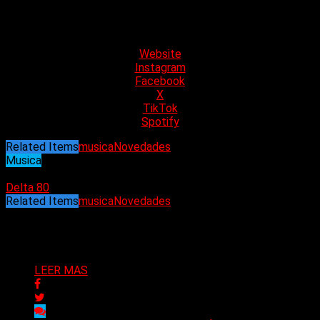
canciones de Berklee College of Music. Con su innegable
talento y más música en proceso para 2024, Annabel Gutherz
es sin duda una artista a tener en cuenta.
Website
Instagram
Facebook
X
TikTok
Spotify
Related Items
musica
Novedades
Musica
19/12/2023
Delta 80
Related Items
musica
Novedades
Puede interesarte
LEER MAS