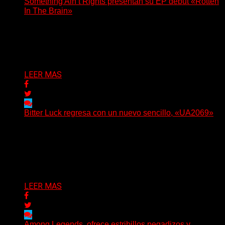
Something Ain’t Rights presentan su EP debut «Rotten
In The Brain»
(No Rules) The Something Ain’t Rights, de Astoria,
Oregón, lanzó su EP debut, «Rotten In The Brain»,...
Delta 80
05/08/2026
LEER MAS
Bitter Luck regresa con un nuevo sencillo, «UA2069»
(Brian Heason HBM Promotions/Music Plugger) Bitter
Luck regresa con un nuevo sencillo, «UA2069», fruto de
sus recientes...
Delta 80
05/08/2026
LEER MAS
Among Legends, ofrece estribillos pegadizos y