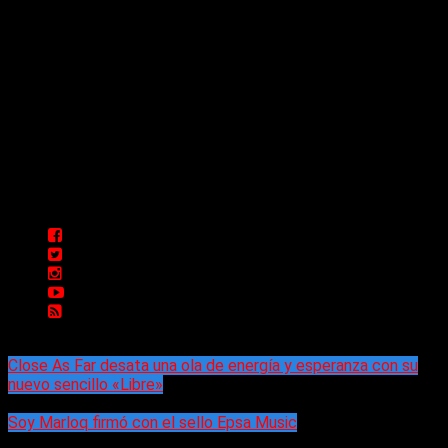
Comunicate con Nosotros
Delta 80 - 2026. Transmite a través de
su plataforma online desde Caseros,
3F, Bs. As., Argentina. Whatsapp: +54
911 5833 5083 | Mail:
delta80@live.com.ar | Para tener un
espacio: delta80@live.com.ar
Close As Far desata una ola de energía y esperanza con su
nuevo sencillo «Libre»
Soy Marloq firmó con el sello Epsa Music