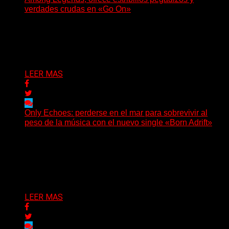
verdades crudas en «Go On»
(No Rules) El trío punk de Ontario, Among Legends,
irrumpe con fuerza en «Lose My Grip». El...
Delta 80
05/08/2026
LEER MAS
Only Echoes: perderse en el mar para sobrevivir al
peso de la música con el nuevo single «Born Adrift»
(C Squared Music) La banda instrumental de post-
metal de Denver presenta “Born Adrift”, canción que da
nombre...
Delta 80
04/08/2026
LEER MAS