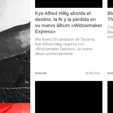
Kye Alfred Hillig aborda el
Bl
destino, la fe y la pérdida en
Th
su nuevo álbum «Widowmaker
(Ta
Express»
Bla
uni
(No Rules) El cantautor de Tacoma,
Kye Alfred Hillig, regresa con
«Widowmaker Express», un nuevo
álbum profundamente...
Delta 80
06/08/2026
Delt
LEER
MAS