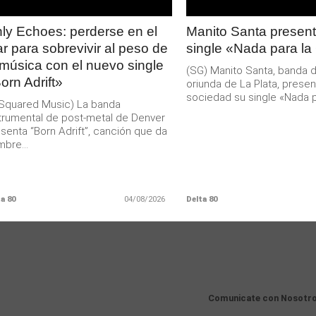
ly Echoes: perderse en el
Manito Santa present
r para sobrevivir al peso de
single «Nada para la
 música con el nuevo single
(SG) Manito Santa, banda 
orn Adrift»
oriunda de La Plata, presen
sociedad su single «Nada pa
Squared Music) La banda
trumental de post-metal de Denver
senta “Born Adrift”, canción que da
bre...
a 80
04/08/2026
Delta 80
Comunicate con Nosotr