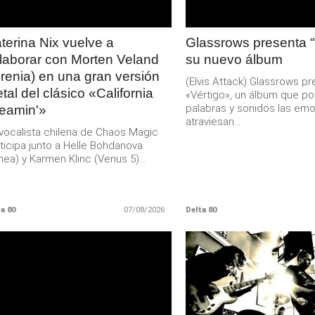
terina Nix vuelve a
Glassrows presenta “
laborar con Morten Veland
su nuevo álbum
irenia) en una gran versión
(Elvis Attack) Glassrows p
tal del clásico «California
«Vértigo», un álbum que p
palabras y sonidos las em
eamin'»
atraviesan...
vocalista chilena de Chaos Magic
ticipa junto a Helle Bohdanova
nea) y Karmen Klinc (Venus 5)...
a 80
07/08/2026
Delta 80
LEER
LEER
MAS
MAS