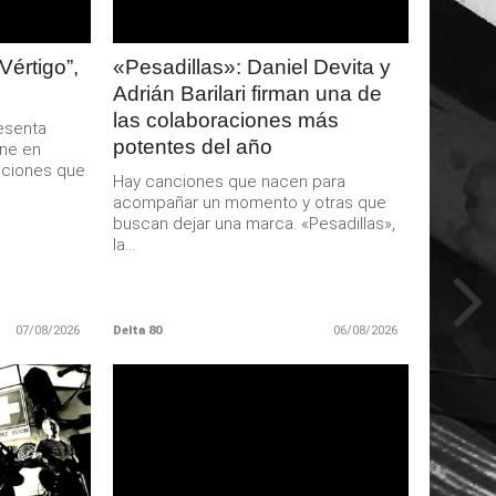
Vértigo”,
«Pesadillas»: Daniel Devita y
Adrián Barilari firman una de
las colaboraciones más
resenta
potentes del año
one en
ociones que
Hay canciones que nacen para
acompañar un momento y otras que
buscan dejar una marca. «Pesadillas»,
la...
07/08/2026
Delta 80
06/08/2026
LEER
MAS