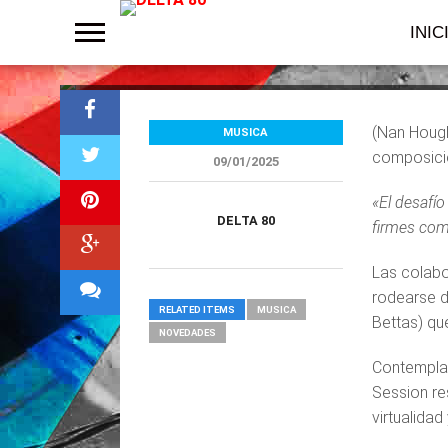
las plataform
INIC
(Nan Hou
MUSICA
composici
09/01/2025
«El desafío
DELTA 80
firmes com
Las colabo
rodearse d
RELATED ITEMS
MUSICA
Bettas) qu
NOVEDADES
Contemplan
Session re
virtualidad