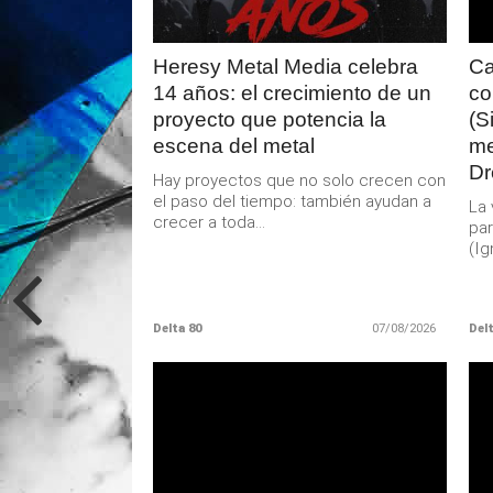
Heresy Metal Media celebra
Ca
14 años: el crecimiento de un
co
proyecto que potencia la
(S
escena del metal
me
Dr
Hay proyectos que no solo crecen con
el paso del tiempo: también ayudan a
La 
crecer a toda...
par
(Ig
Delta 80
07/08/2026
Delt
LEER
MAS