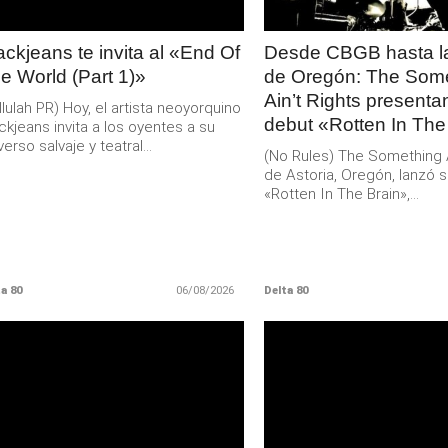
ackjeans te invita al «End Of
Desde CBGB hasta la
e World (Part 1)»
de Oregón: The Som
Ain’t Rights present
llulah PR) Hoy, el artista neoyorquino
debut «Rotten In The
ckjeans invita a los oyentes a su
verso salvaje y teatral...
(No Rules) The Something Ai
de Astoria, Oregón, lanzó s
«Rotten In The Brain»,...
a 80
06/08/2026
Delta 80
LEER
LEER
MAS
MAS