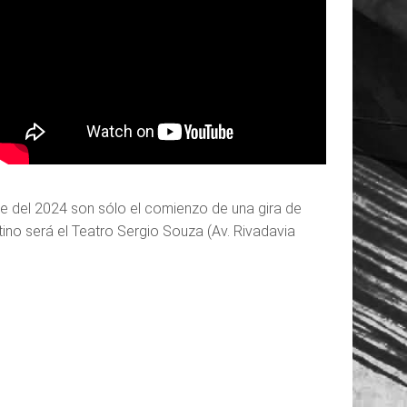
re del 2024 son sólo el comienzo de una gira de
ino será el Teatro Sergio Souza (Av. Rivadavia