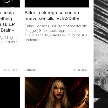
 costa
Bitter Luck regresa con un
ething
nuevo sencillo, «UA2069»
an su EP
(Brian Heason HBM Promotions/Music
 Brain»
Plugger) Bitter Luck regresa con un
nuevo sencillo, «UA2069», fruto de sus
n’t Rights,
recientes...
u EP debut,
05/08/2026
Delta 80
05/08/2026
LEER
MAS