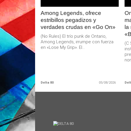
Among Legends, ofrece
On
estribillos pegadizos y
ma
verdades crudas en «Go On»
la
«B
(No Rules) El trío punk de Ontario,
Among Legends, irrumpe con fuerza
(C 
en «Lose My Grip». El...
ins
pre
nom
Delta 80
05/08/2026
Delt