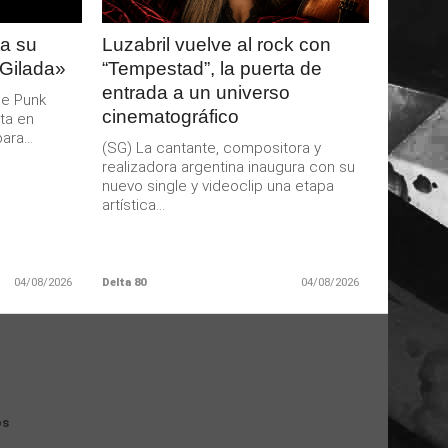
a su
Luzabril vuelve al rock con
 Gilada»
“Tempestad”, la puerta de
entrada a un universo
de Punk
cinematográfico
ta en
ra...
(SG) La cantante, compositora y
realizadora argentina inaugura con su
nuevo single y videoclip una etapa
artística...
04/08/2026
Delta 80
04/08/2026
os