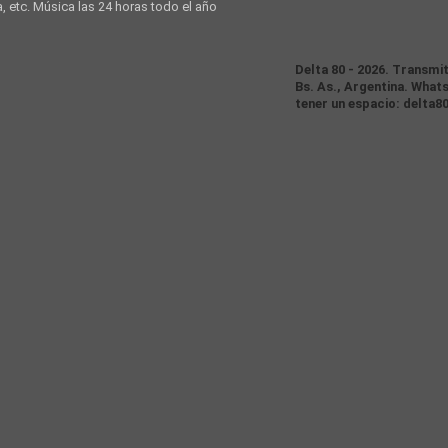
a, etc. Música las 24 horas todo el año
Delta 80 - 2026. Transmi
Bs. As., Argentina. Whats
tener un espacio: delta8