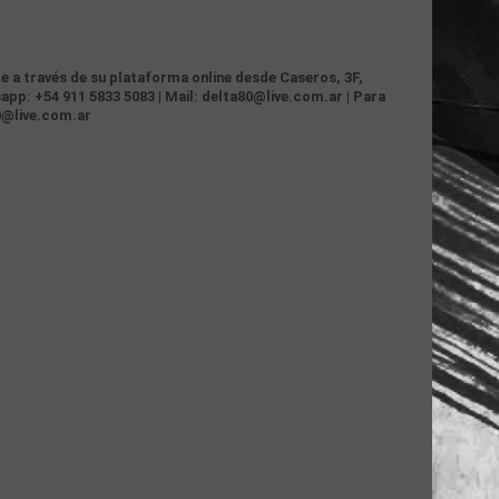
te a través de su plataforma online desde Caseros, 3F,
app: +54 911 5833 5083 | Mail: delta80@live.com.ar | Para
0@live.com.ar