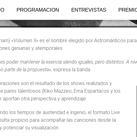
as y un show en CA
IO
PROGRAMACION
ENTREVISTAS
PREMI
gham)
«Volumen II»
es el nombre elegido por Astrománticos para 
ones genuinas y atemporales.
 es poder mantener la esencia siendo iguales, pero distintos. A ni
o parte de la propuesta»
, expresa la banda.
raciones son el resultado de los shows realizados y
e pares talentosos (Kiko Mazzeo, Ema Espartacos y los
e aportan otra perspectiva y aprendizaje.
do los tiempos de austeridad e ingenio, el formato Live
sulta propicio para acompañar las canciones desde la
 y potenciar su visualización.