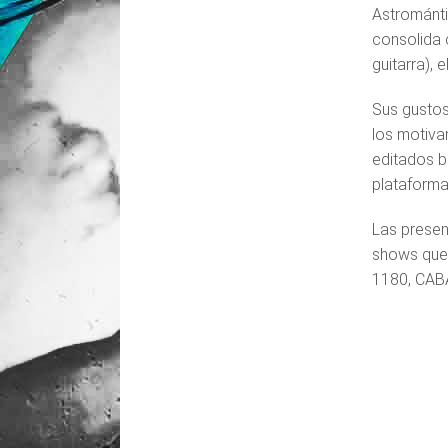
Astrománti
consolida 
guitarra), 
Sus gustos
los motiva
editados b
plataformas
Las presen
shows que 
1180, CABA