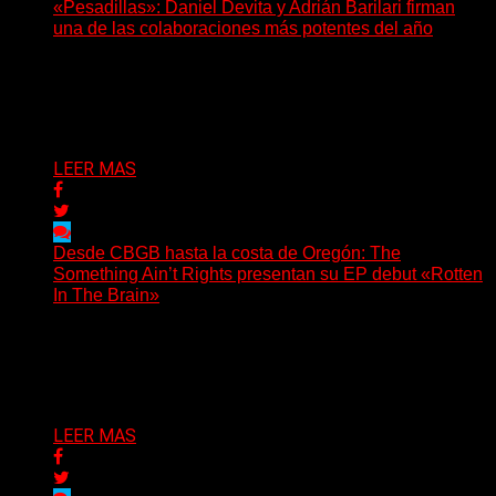
«Pesadillas»: Daniel Devita y Adrián Barilari firman
una de las colaboraciones más potentes del año
Hay canciones que nacen para acompañar un momento
y otras que buscan dejar una marca. «Pesadillas», la...
Delta 80
06/08/2026
LEER MAS
Desde CBGB hasta la costa de Oregón: The
Something Ain’t Rights presentan su EP debut «Rotten
In The Brain»
(No Rules) The Something Ain’t Rights, de Astoria,
Oregón, lanzó su EP debut, «Rotten In The Brain»,...
Delta 80
05/08/2026
LEER MAS