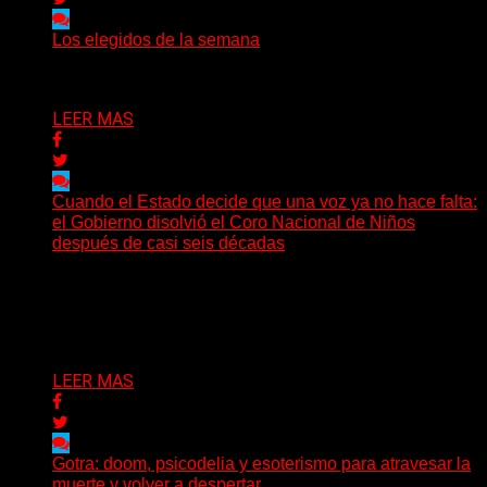
Los elegidos de la semana
Delta 80
02/08/2026
LEER MAS
Cuando el Estado decide que una voz ya no hace falta:
el Gobierno disolvió el Coro Nacional de Niños
después de casi seis décadas
Hay noticias que se leen en pocos segundos y, sin
embargo, necesitan mucho más tiempo para ser...
Delta 80
01/08/2026
LEER MAS
Gotra: doom, psicodelia y esoterismo para atravesar la
muerte y volver a despertar