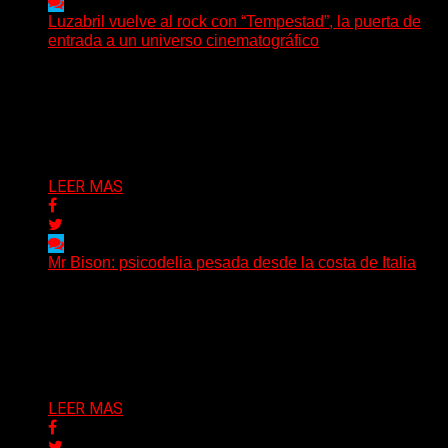
Luzabril vuelve al rock con “Tempestad”, la puerta de
entrada a un universo cinematográfico
(SG) La cantante, compositora y realizadora argentina
inaugura con su nuevo single y videoclip una etapa
artística...
Delta 80
04/08/2026
LEER MAS
Mr Bison: psicodelia pesada desde la costa de Italia
(Brian Heason HBM Promotions/Music Plugger) Desde
un pequeño pueblo costero de la Toscana llega Mr
Bison, una...
Delta 80
03/08/2026
LEER MAS