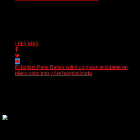
El histórico guitarrista de W.A.S.P. comenzó un
tratamiento de radioterapia en Francia. Su esposa y
mánager, Catherine...
Delta 80
29/07/2026
LEER MAS
El bajista Peter Baltes sufrió un grave accidente en
pleno concierto y fue hospitalizado
El legendario bajista alemán Peter Baltes, histórico
integrante de Accept y actual miembro de
Dirkschneider y U.D.O.,...
Delta 80
28/07/2026
Rock, pop, metal, hard rock, dance, electrónica, etc. Música
las 24 horas todo el año sin cambiar de emisora.