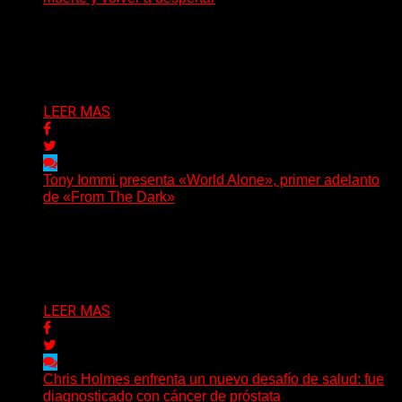
Julián Barabino presenta Gotra, un nuevo proyecto que
cruza la densidad del doom y el metal alternativo...
Delta 80
31/07/2026
LEER MAS
Tony Iommi presenta «World Alone», primer adelanto
de «From The Dark»
Después de más de veinte años desde su último
trabajo solista, Tony Iommi confirmó el lanzamiento de...
Delta 80
30/07/2026
LEER MAS
Chris Holmes enfrenta un nuevo desafío de salud: fue
diagnosticado con cáncer de próstata