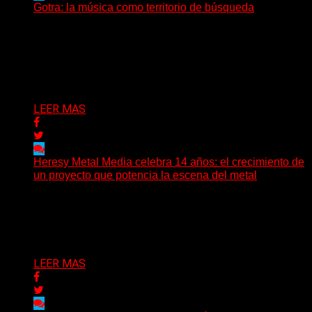
Gotra: la música como territorio de búsqueda
Hay músicas que buscan respuestas y otras que
prefieren abrir preguntas. En ese territorio, donde el
sonido...
Delta 80
08/08/2026
LEER MAS
Heresy Metal Media celebra 14 años: el crecimiento de
un proyecto que potencia la escena del metal
Hay proyectos que no solo crecen con el paso del
tiempo: también ayudan a crecer a toda...
Delta 80
07/08/2026
LEER MAS