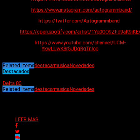
Instagram:
https://www.instagram.com/autogrammband/
Twitter:
https://twitter.com/Autogrammband
Spotify:
https://open.spotify.com/artist/1Yq0GO9ZFd9aK9iK
Youtube:
https://www.youtube.com/channel/UCM-
YkwLUwK8r5UDgRgTnlog
Related Items
destacar
musica
Novedades
Destacados
30/10/2023
Delta 80
Related Items
destacar
musica
Novedades
Puede interesarte
LEER MAS