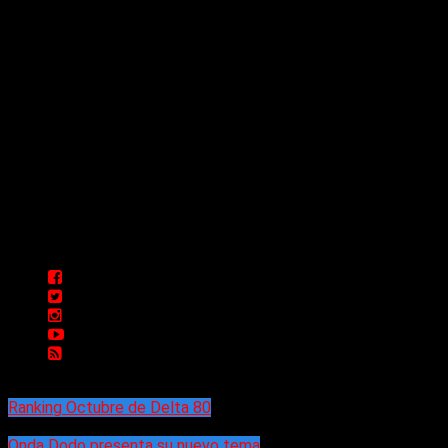
Sitio creado por SOLUMEDIA.COM.AR ©
Comunicate con Nosotros
Delta 80 - 2026. Transmite a través de
su plataforma online desde Caseros,
3F, Bs. As., Argentina. Whatsapp: +54
911 5833 5083 | Mail:
delta80@live.com.ar | Para tener un
espacio: delta80@live.com.ar
Ranking Octubre de Delta 80
Onda Dodo presenta su nuevo tema