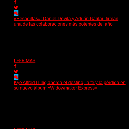
«Pesadillas»: Daniel Devita y Adrián Barilari firman
una de las colaboraciones más potentes del año
Hay canciones que nacen para acompañar un momento
y otras que buscan dejar una marca. «Pesadillas», la...
Delta 80
06/08/2026
LEER MAS
Kye Alfred Hillig aborda el destino, la fe y la pérdida en
su nuevo álbum «Widowmaker Express»
(No Rules) El cantautor de Tacoma, Kye Alfred Hillig,
regresa con «Widowmaker Express», un nuevo álbum
profundamente...
Delta 80
06/08/2026