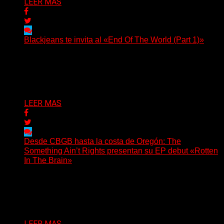
LEER MAS
Blackjeans te invita al «End Of The World (Part 1)»
(Tallulah PR) Hoy, el artista neoyorquino Blackjeans
invita a los oyentes a su universo salvaje y teatral...
Delta 80
06/08/2026
LEER MAS
Desde CBGB hasta la costa de Oregón: The
Something Ain’t Rights presentan su EP debut «Rotten
In The Brain»
(No Rules) The Something Ain’t Rights, de Astoria,
Oregón, lanzó su EP debut, «Rotten In The Brain»,...
Delta 80
05/08/2026
LEER MAS