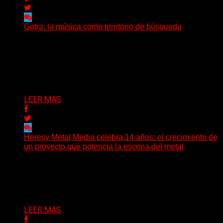
Gotra: la música como territorio de búsqueda
Hay músicas que buscan respuestas y otras que
prefieren abrir preguntas. En ese territorio, donde el
sonido...
Delta 80
08/08/2026
LEER MAS
Heresy Metal Media celebra 14 años: el crecimiento de
un proyecto que potencia la escena del metal
Hay proyectos que no solo crecen con el paso del
tiempo: también ayudan a crecer a toda...
Delta 80
07/08/2026
LEER MAS