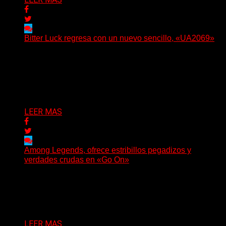
Bitter Luck regresa con un nuevo sencillo, «UA2069»
(Brian Heason HBM Promotions/Music Plugger) Bitter
Luck regresa con un nuevo sencillo, «UA2069», fruto de
sus recientes...
Delta 80
05/08/2026
LEER MAS
Among Legends, ofrece estribillos pegadizos y
verdades crudas en «Go On»
(No Rules) El trío punk de Ontario, Among Legends,
irrumpe con fuerza en «Lose My Grip». El...
Delta 80
05/08/2026
LEER MAS