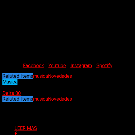
Single año 2021: Hoy Ando Ganas
Single año 2021: Blues Infiel
Single año 2021 : Infierno y Delirio
Single Año 2022: Vuelo Chino
Single Año 2022: Piratas
Single Año 2023: Noches Largas
Single Año 2023: Héroe de Ciudad Oscura
Single Año 2024: Loco
Single Año 2025: Maldito Villano
Single Año 2025: Mentira Tv
Facebook
/
Youtube
/
Instagram
/
Spotify
Related Items
musica
Novedades
Musica
23/05/2025
Delta 80
Related Items
musica
Novedades
Puede interesarte
LEER MAS