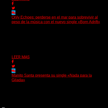
Only Echoes: perderse en el mar para sobrevivir al
peso de la música con el nuevo single «Born Adrift»
(C Squared Music) La banda instrumental de post-
metal de Denver presenta “Born Adrift”, canción que da
nombre...
Delta 80
04/08/2026
LEER MAS
Manito Santa presenta su single «Nada para la
Gilada»
(SG) Manito Santa, banda de Punk oriunda de La Plata,
presenta en sociedad su single «Nada para...
Delta 80
04/08/2026