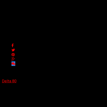
Baba Yaga Rock emerge
desde Neuquén con un
rock alternativo de alto
vuelo
Baba Yaga Rock emerge desde Neuquén con un rock
alternativo de alto vuelo
Delta 80
23/05/2025
Baba Yaga Rock es una banda de rock alternativo iniciada en
el año 2014 en la ciudad de Neuquén, Argentina. Formación
actual de la banda: Edu Andreux en guitarra; Ezequiel Candia