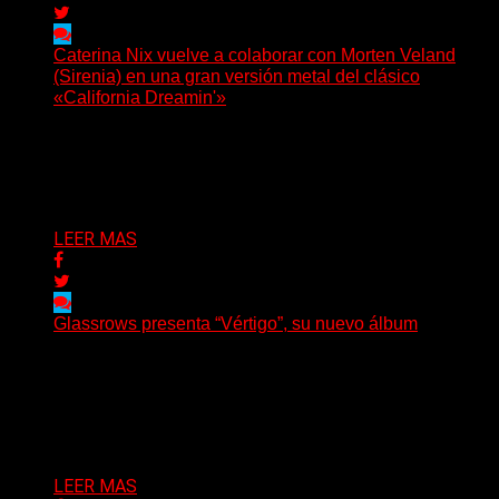
Caterina Nix vuelve a colaborar con Morten Veland
(Sirenia) en una gran versión metal del clásico
«California Dreamin'»
La vocalista chilena de Chaos Magic participa junto a
Helle Bohdanova (Ignea) y Karmen Klinc (Venus 5)...
Delta 80
07/08/2026
LEER MAS
Glassrows presenta “Vértigo”, su nuevo álbum
(Elvis Attack) Glassrows presenta «Vértigo», un álbum
que pone en palabras y sonidos las emociones que
atraviesan...
Delta 80
07/08/2026
LEER MAS