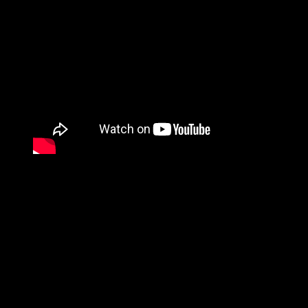
Discografía: 2 EP y 14 singles.
EP año 2018: Héroe de Ciudad Oscura, Mundo Sideral,
Tiempos Tiranos, Mentira Tv.
EP año 2019: Transmutación, Presagios de Ayer, Simbiosis,
Camino Impasible.
Single año 2020: Mil Pantallas
Single año 2021: Andromeda
Single año 2021: Política Dinero y Poder
Single año 2021: The Killer Murry
Single año 2021: Reloj De Arena