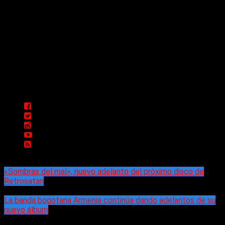
Delta 80 - 2026. Transmite a través de
su plataforma online desde Caseros,
3F, Bs. As., Argentina. Whatsapp: +54
911 5833 5083 | Mail:
delta80@live.com.ar | Para tener un
espacio: delta80@live.com.ar
«Sombras del mal», nuevo adelanto del próximo disco de
Retrosatan
La banda bogotana Armenia continúa dando adelantos de su
nuevo álbum