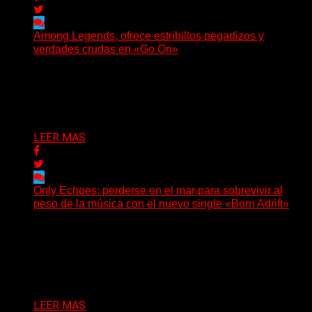
Among Legends, ofrece estribillos pegadizos y
verdades crudas en «Go On»
(No Rules) El trío punk de Ontario, Among Legends,
irrumpe con fuerza en «Lose My Grip». El...
Delta 80
05/08/2026
LEER MAS
Only Echoes: perderse en el mar para sobrevivir al
peso de la música con el nuevo single «Born Adrift»
(C Squared Music) La banda instrumental de post-
metal de Denver presenta “Born Adrift”, canción que da
nombre...
Delta 80
04/08/2026
LEER MAS