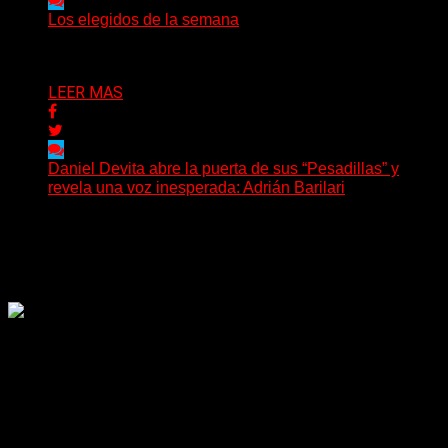
Los elegidos de la semana
Delta 80
02/08/2026
LEER MAS
Daniel Devita abre la puerta de sus “Pesadillas” y
revela una voz inesperada: Adrián Barilari
La canción todavía no fue publicada oficialmente, pero
Daniel Devita ya dejó escuchar un adelanto y confirmó...
Delta 80
02/08/2026
Rock, pop, metal, hard rock, dance, electrónica, etc. Música
las 24 horas todo el año sin cambiar de emisora.
Sitio creado por SOLUMEDIA.COM.AR ©
Comunicate con Nosotros