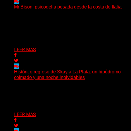
Mr Bison: psicodelia pesada desde la costa de Italia
(Brian Heason HBM Promotions/Music Plugger) Desde
un pequeño pueblo costero de la Toscana llega Mr
Bison, una...
Delta 80
03/08/2026
LEER MAS
Histórico regreso de Skay a La Plata: un hipódromo
colmado y una noche inolvidables
(Gonna Go) El guitarrista y cantante Skay regresó a La
Plata, luego de 12 años, para presentarse...
Delta 80
02/08/2026
LEER MAS