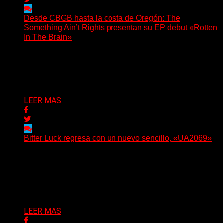
Desde CBGB hasta la costa de Oregón: The
Something Ain’t Rights presentan su EP debut «Rotten
In The Brain»
(No Rules) The Something Ain’t Rights, de Astoria,
Oregón, lanzó su EP debut, «Rotten In The Brain»,...
Delta 80
05/08/2026
LEER MAS
Bitter Luck regresa con un nuevo sencillo, «UA2069»
(Brian Heason HBM Promotions/Music Plugger) Bitter
Luck regresa con un nuevo sencillo, «UA2069», fruto de
sus recientes...
Delta 80
05/08/2026
LEER MAS