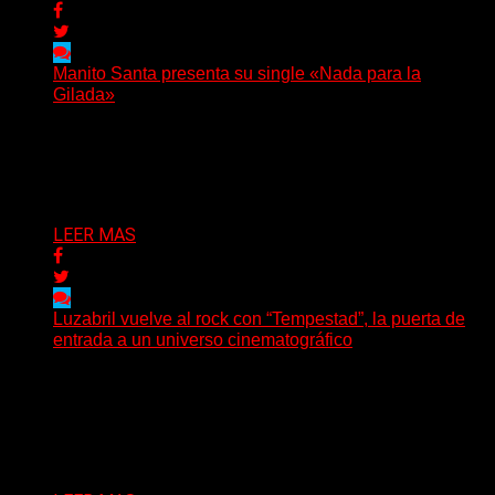
Manito Santa presenta su single «Nada para la
Gilada»
(SG) Manito Santa, banda de Punk oriunda de La Plata,
presenta en sociedad su single «Nada para...
Delta 80
04/08/2026
LEER MAS
Luzabril vuelve al rock con “Tempestad”, la puerta de
entrada a un universo cinematográfico
(SG) La cantante, compositora y realizadora argentina
inaugura con su nuevo single y videoclip una etapa
artística...
Delta 80
04/08/2026