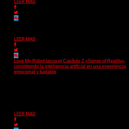
LEER MAS
Delta 80
03/08/2026
LEER MAS
Love My Robot lanza el Capítulo 2 «Sense of Reality»,
convirtiendo la inteligencia artificial en una experiencia
emocional y bailable
(Diego Armando Báez Peña) Convirtiendo la inteligencia
artificial en una experiencia emocional y bailable.
Después de una gira...
Delta 80
03/08/2026
LEER MAS