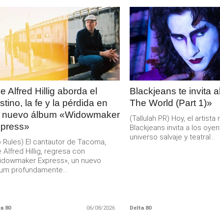
LEER
LEER
MAS
MAS
e Alfred Hillig aborda el
Blackjeans te invita 
stino, la fe y la pérdida en
The World (Part 1)»
 nuevo álbum «Widowmaker
(Tallulah PR) Hoy, el artist
press»
Blackjeans invita a los oyen
universo salvaje y teatral...
 Rules) El cantautor de Tacoma,
 Alfred Hillig, regresa con
idowmaker Express», un nuevo
um profundamente...
a 80
06/08/2026
Delta 80