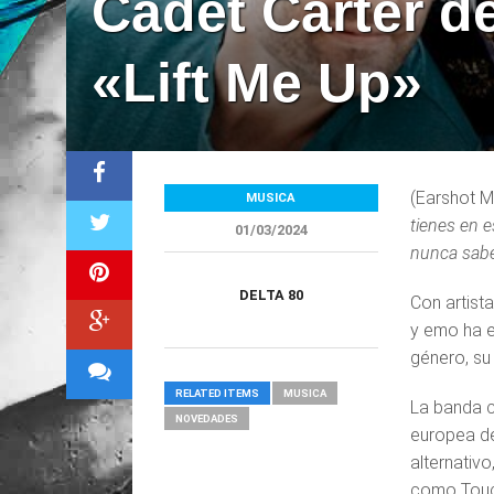
Cadet Carter d
«Lift Me Up»
(Earshot Me
MUSICA
tienes en 
01/03/2024
nunca saber
DELTA 80
Con artist
y emo ha e
género, su
RELATED ITEMS
MUSICA
La banda c
NOVEDADES
europea de
alternativ
como Touch