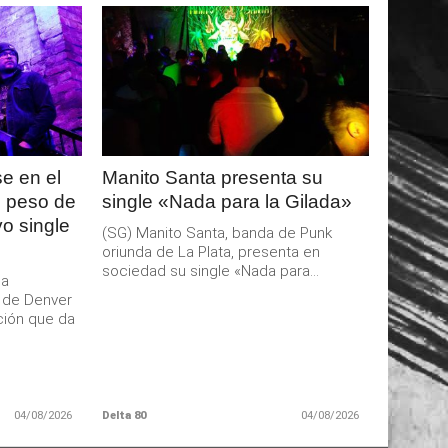
LEER
MAS
e en el
Manito Santa presenta su
l peso de
single «Nada para la Gilada»
o single
(SG) Manito Santa, banda de Punk
oriunda de La Plata, presenta en
sociedad su single «Nada para...
da
l de Denver
ción que da
04/08/2026
Delta 80
04/08/2026