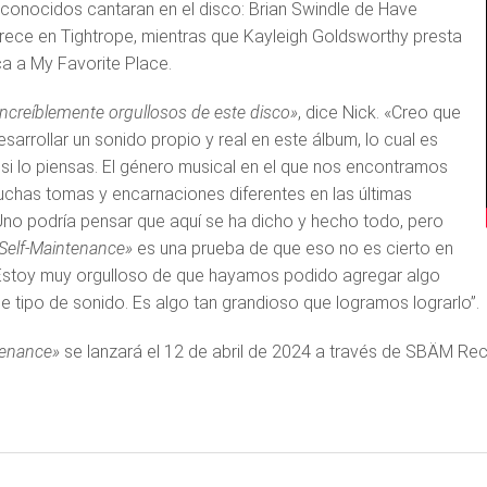
 conocidos cantaran en el disco: Brian Swindle de Have
ece en Tightrope, mientras que Kayleigh Goldsworthy presta
ca a My Favorite Place.
ncreíblemente orgullosos de este disco»
, dice Nick. «Creo que
sarrollar un sonido propio y real en este álbum, lo cual es
 si lo piensas. El género musical en el que nos encontramos
uchas tomas y encarnaciones diferentes en las últimas
no podría pensar que aquí se ha dicho y hecho todo, pero
Self-Maintenance»
es una prueba de que eso no es cierto en
Estoy muy orgulloso de que hayamos podido agregar algo
e tipo de sonido. Es algo tan grandioso que logramos lograrlo”.
tenance»
se lanzará el 12 de abril de 2024 a través de SBÄM Rec