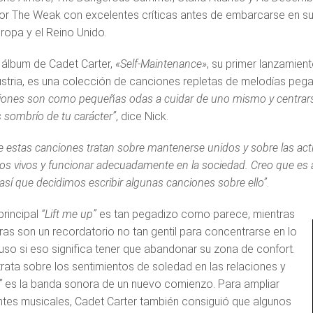
r The Weak con excelentes críticas antes de embarcarse en su 
uropa y el Reino Unido.
 álbum de Cadet Carter,
«Self-Maintenance»
, su primer lanzamie
stria, es una colección de canciones repletas de melodías pegadi
iones son como pequeñas odas a cuidar de uno mismo y centrarse 
 sombrío de tu carácter”
, dice Nick.
 estas canciones tratan sobre mantenerse unidos y sobre las ac
s vivos y funcionar adecuadamente en la sociedad. Creo que es 
así que decidimos escribir algunas canciones sobre ello”
.
 principal
“Lift me up”
es tan pegadizo como parece, mientras
tras son un recordatorio no tan gentil para concentrarse en lo
luso si eso significa tener que abandonar su zona de confort.
trata sobre los sentimientos de soledad en las relaciones y
”
es la banda sonora de un nuevo comienzo. Para ampliar
ntes musicales, Cadet Carter también consiguió que algunos