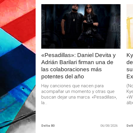
LEER
MAS
«Pesadillas»: Daniel Devita y
Ky
Adrián Barilari firman una de
de
las colaboraciones más
su
potentes del año
Ex
Hay canciones que nacen para
(No
acompañar un momento y otras que
Kye
buscan dejar una marca. «Pesadillas»,
«W
la...
álb
Delta 80
06/08/2026
Delt