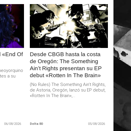
LEER
MAS
al «End Of
Desde CBGB hasta la costa
de Oregón: The Something
Ain’t Rights presentan su EP
a neoyorquino
debut «Rotten In The Brain»
tes a su
(No Rules) The Something Ain’t Rights,
de Astoria, Oregón, lanzó su EP debut,
«Rotten In The Brain»,...
06/08/2026
Delta 80
05/08/2026