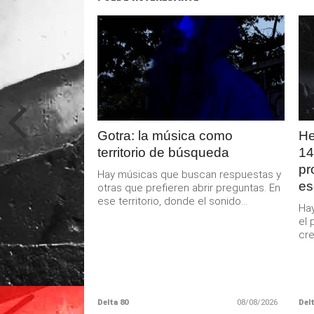
LEER
MAS
Gotra: la música como
He
territorio de búsqueda
14
pr
Hay músicas que buscan respuestas y
es
otras que prefieren abrir preguntas. En
ese territorio, donde el sonido...
Hay
el 
cre
Delta 80
08/08/2026
Delt