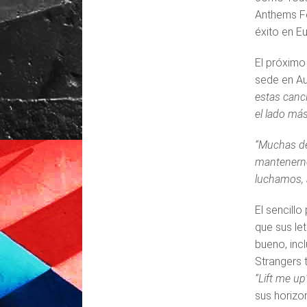
Anthems Fo
éxito en E
El próximo
sede en Au
estas canc
el lado más
“Muchas de
mantenerno
luchamos, 
El sencillo
que sus le
bueno, inc
Strangers 
“Lift me up
sus horizo