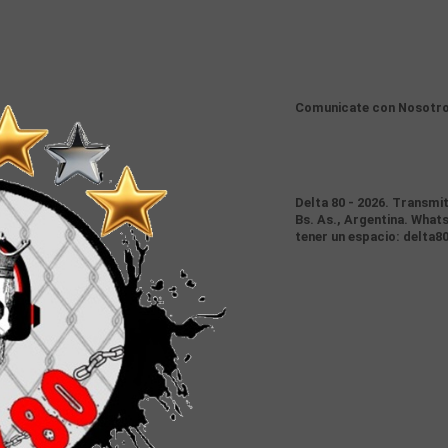
Comunicate con Nosotr
Delta 80 - 2026. Transmi
Bs. As., Argentina. Whats
tener un espacio: delta8