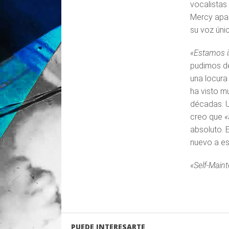
vocalistas
Mercy apar
su voz úni
«Estamos i
pudimos de
una locura
ha visto m
décadas. U
creo que
«
absoluto. 
nuevo a es
«Self-Main
PUEDE INTERESARTE