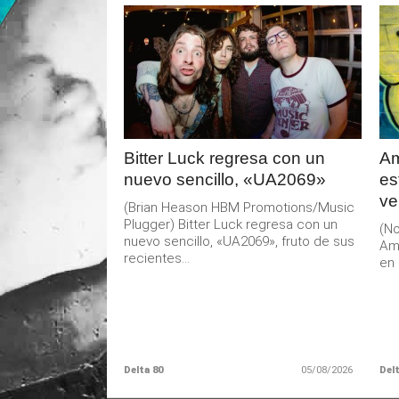
LEER
MAS
Bitter Luck regresa con un
Am
nuevo sencillo, «UA2069»
es
ve
(Brian Heason HBM Promotions/Music
Plugger) Bitter Luck regresa con un
(No
nuevo sencillo, «UA2069», fruto de sus
Am
recientes...
en 
Delta 80
05/08/2026
Delt