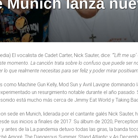
e Munich lanza nue
dia) El vocalista de Cadet Carter, Nick Sauter, dice:
“’Lift me up
este momento. La canción trata sobre lo confuso que puede ser no
 lo que realmente necesitas para ser feliz y poder mirar positivam
as como Machine Gun Kelly, Mod Sun y Avril Lavigne dominando las 
xperimentado un resurgimiento notable durante el año pasado. S
 sonido está mucho más cerca de Jimmy Eat World y Taking Ba
on sede en Munich, liderada por el cantante galés Nick Sauter, 
sde sus inicios a finales de 2017. Su álbum de 2020, Perceptions
o, y antes de la La pandemia detuvo todas las giras, la banda t
é Amoré, The Dangerous Summer, Stand Atlantic y As December F