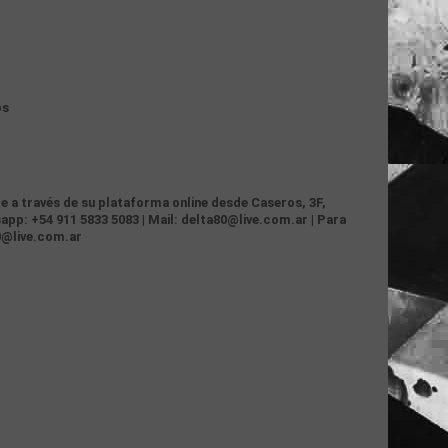
os
te a través de su plataforma online desde Caseros, 3F,
app: +54 911 5833 5083 | Mail: delta80@live.com.ar | Para
0@live.com.ar