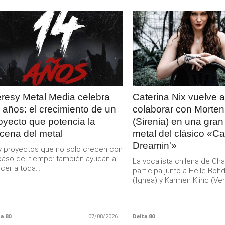
LEER
LEER
MAS
MAS
resy Metal Media celebra
Caterina Nix vuelve a
 años: el crecimiento de un
colaborar con Morten
oyecto que potencia la
(Sirenia) en una gran
cena del metal
metal del clásico «Cal
Dreamin'»
 proyectos que no solo crecen con
paso del tiempo: también ayudan a
La vocalista chilena de Ch
cer a toda...
participa junto a Helle Boh
(Ignea) y Karmen Klinc (Venu
a 80
07/08/2026
Delta 80