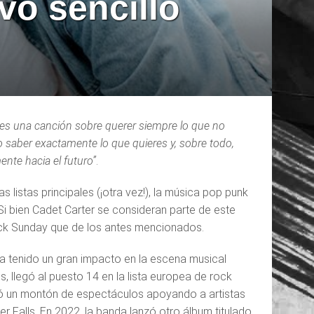
vo sencillo
’ es una canción sobre querer siempre lo que no
 saber exactamente lo que quieres y, sobre todo,
ente hacia el futuro”
.
listas principales (¡otra vez!), la música pop punk
i bien Cadet Carter se consideran parte de este
ck Sunday que de los antes mencionados.
ha tenido un gran impacto en la escena musical
, llegó al puesto 14 en la lista europea de rock
ocó un montón de espectáculos apoyando a artistas
alls. En 2022, la banda lanzó otro álbum titulado