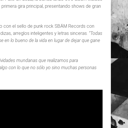
primera gira principal, presentando shows de gran
nto con el sello de punk rock SBÄM Records con
zas, arreglos inteligentes y letras sinceras.
“Todas
en lo bueno de la vida en lugar de dejar que gane
tividades mundanas que realizamos para
algo con lo que no sólo yo sino muchas personas