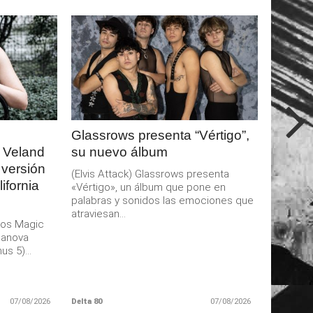
LEER
MAS
Glassrows presenta “Vértigo”,
 Veland
su nuevo álbum
 versión
(Elvis Attack) Glassrows presenta
ifornia
«Vértigo», un álbum que pone en
palabras y sonidos las emociones que
atraviesan...
aos Magic
danova
s 5)...
07/08/2026
Delta 80
07/08/2026