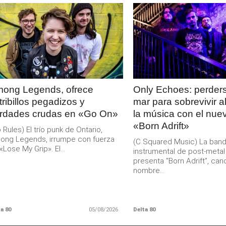
LEER
LEER
MAS
MAS
ong Legends, ofrece
Only Echoes: perders
tribillos pegadizos y
mar para sobrevivir a
rdades crudas en «Go On»
la música con el nuev
«Born Adrift»
 Rules) El trío punk de Ontario,
ong Legends, irrumpe con fuerza
(C Squared Music) La ban
«Lose My Grip». El...
instrumental de post-meta
presenta “Born Adrift”, can
nombre...
a 80
05/08/2026
Delta 80