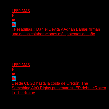
LEER MAS
«Pesadillas»: Daniel Devita y Adrián Barilari firman
una de las colaboraciones más potentes del año
Hay canciones que nacen para acompañar un momento
y otras que buscan dejar una marca. «Pesadillas», la...
Delta 80
06/08/2026
LEER MAS
Desde CBGB hasta la costa de Oregón: The
Something Ain’t Rights presentan su EP debut «Rotten
In The Brain»
(No Rules) The Something Ain’t Rights, de Astoria,
Oregón, lanzó su EP debut, «Rotten In The Brain»,...