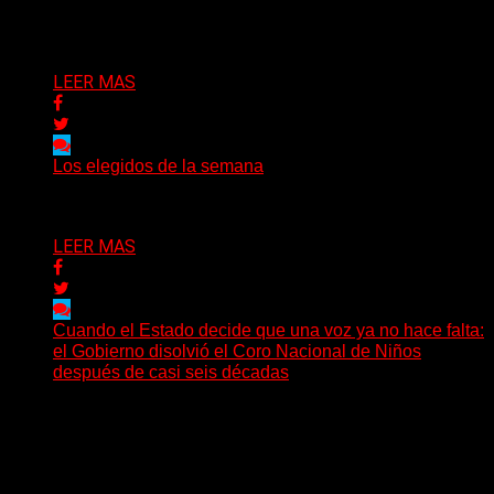
Bison, una...
Delta 80
03/08/2026
LEER MAS
Los elegidos de la semana
Delta 80
02/08/2026
LEER MAS
Cuando el Estado decide que una voz ya no hace falta:
el Gobierno disolvió el Coro Nacional de Niños
después de casi seis décadas
Hay noticias que se leen en pocos segundos y, sin
embargo, necesitan mucho más tiempo para ser...
Delta 80
01/08/2026