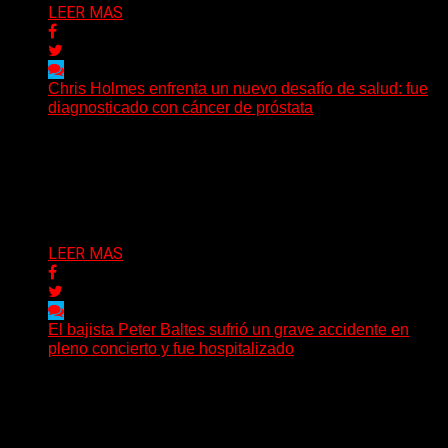
LEER MAS
Chris Holmes enfrenta un nuevo desafío de salud: fue
diagnosticado con cáncer de próstata
El histórico guitarrista de W.A.S.P. comenzó un
tratamiento de radioterapia en Francia. Su esposa y
mánager, Catherine...
Delta 80
29/07/2026
LEER MAS
El bajista Peter Baltes sufrió un grave accidente en
pleno concierto y fue hospitalizado
El legendario bajista alemán Peter Baltes, histórico
integrante de Accept y actual miembro de
Dirkschneider y U.D.O.,...