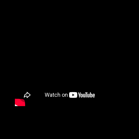
«Calma»
retrata de forma perfecta un recorrido
de crecimiento vital para mostrarnos en el fondo
la posibilidad de cambio de las personas. Con una
mirada que no juzga, sino que contempla al