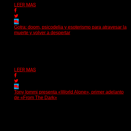
LEER MAS
Gotra: doom, psicodelia y esoterismo para atravesar la
muerte y volver a despertar
Julián Barabino presenta Gotra, un nuevo proyecto que
cruza la densidad del doom y el metal alternativo...
Delta 80
31/07/2026
LEER MAS
Tony Iommi presenta «World Alone», primer adelanto
de «From The Dark»
Después de más de veinte años desde su último
trabajo solista, Tony Iommi confirmó el lanzamiento de...
Delta 80
30/07/2026