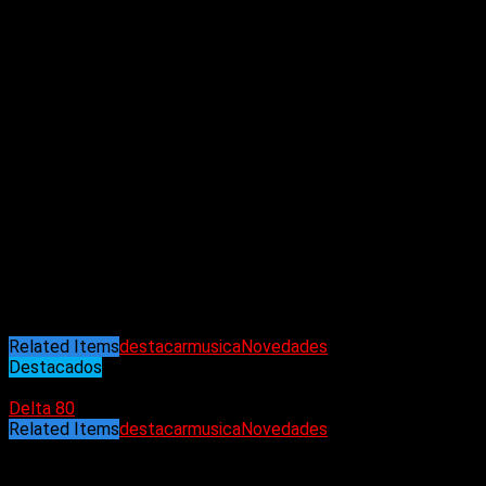
pasado como un camino de aprendizaje necesario
de atravesar, esta canción nos muestra el
inacabable potencial del ser humano para
transformarse. Lo mutable, las zonas oscuras que
habitamos, la luz que encontramos al final del
túnel, el dolor, lo apacible; de todo eso nos habla
Infra en este segundo lanzamiento discográfico
que incluye un video que sigue la línea estética
del de su primer single.
Disfrutá de la
«Calma»
que encontró una banda
que llegó para quedarse…
Matías Mangas/Guitarra
Martín Adrover/Voz
Sergio Roldan/Batería
Related Items
destacar
musica
Novedades
Destacados
19/04/2023
Delta 80
Related Items
destacar
musica
Novedades
Puede interesarte