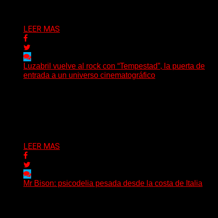
Delta 80
05/08/2026
LEER MAS
Luzabril vuelve al rock con “Tempestad”, la puerta de
entrada a un universo cinematográfico
(SG) La cantante, compositora y realizadora argentina
inaugura con su nuevo single y videoclip una etapa
artística...
Delta 80
04/08/2026
LEER MAS
Mr Bison: psicodelia pesada desde la costa de Italia
(Brian Heason HBM Promotions/Music Plugger) Desde
un pequeño pueblo costero de la Toscana llega Mr