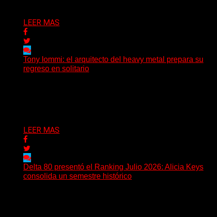
Delta 80
28/07/2026
LEER MAS
Tony Iommi: el arquitecto del heavy metal prepara su
regreso en solitario
A sus 78 años, Tony Iommi sigue demostrando que la
creatividad no conoce fechas de vencimiento. El...
Delta 80
27/07/2026
LEER MAS
Delta 80 presentó el Ranking Julio 2026: Alicia Keys
consolida un semestre histórico
Delta 80 emitió una nueva edición del Ranking Mensual,
correspondiente a julio de 2026, confirmando una
tendencia...