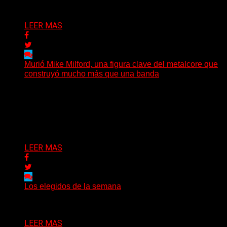
Delta 80
09/08/2026
LEER MAS
Murió Mike Milford, una figura clave del metalcore que
construyó mucho más que una banda
El mundo del metalcore estadounidense recibió una
noticia que golpeó especialmente a quienes conocen la
historia del...
Delta 80
09/08/2026
LEER MAS
Los elegidos de la semana
Delta 80
09/08/2026
LEER MAS