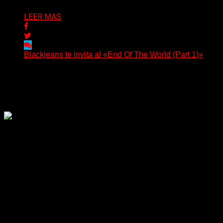
LEER MAS
Blackjeans te invita al «End Of The World (Part 1)»
(Tallulah PR) Hoy, el artista neoyorquino Blackjeans
invita a los oyentes a su universo salvaje y teatral...
Delta 80
06/08/2026
Rock, pop, metal, hard rock, dance, electrónica, etc. Música
las 24 horas todo el año sin cambiar de emisora.
Sitio creado por SOLUMEDIA.COM.AR ©
Comunicate con Nosotros
Delta 80 - 2026. Transmite a través de
su plataforma online desde Caseros,