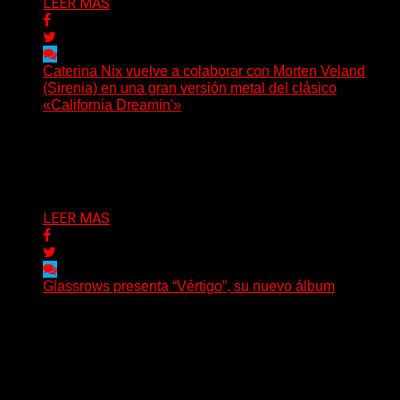
LEER MAS
Caterina Nix vuelve a colaborar con Morten Veland
(Sirenia) en una gran versión metal del clásico
«California Dreamin'»
La vocalista chilena de Chaos Magic participa junto a
Helle Bohdanova (Ignea) y Karmen Klinc (Venus 5)...
Delta 80
07/08/2026
LEER MAS
Glassrows presenta “Vértigo”, su nuevo álbum
(Elvis Attack) Glassrows presenta «Vértigo», un álbum
que pone en palabras y sonidos las emociones que
atraviesan...
Delta 80
07/08/2026