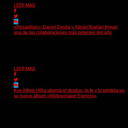
LEER MAS
«Pesadillas»: Daniel Devita y Adrián Barilari firman
una de las colaboraciones más potentes del año
Hay canciones que nacen para acompañar un momento
y otras que buscan dejar una marca. «Pesadillas», la...
Delta 80
06/08/2026
LEER MAS
Kye Alfred Hillig aborda el destino, la fe y la pérdida en
su nuevo álbum «Widowmaker Express»
(No Rules) El cantautor de Tacoma, Kye Alfred Hillig,
regresa con «Widowmaker Express», un nuevo álbum
profundamente...
Delta 80
06/08/2026