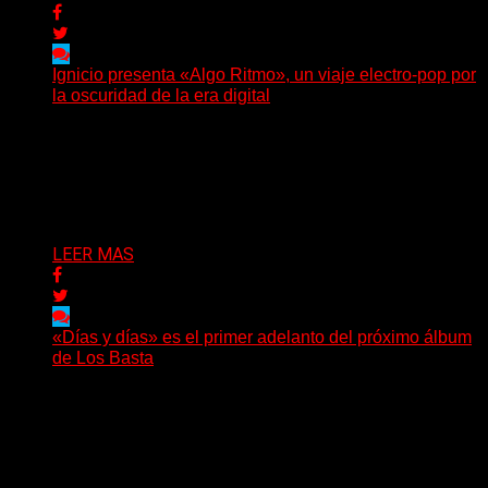
Ignicio presenta «Algo Ritmo», un viaje electro-pop por
la oscuridad de la era digital
(DyM) Electro-pop, oscuridad y alienación digital se
encuentran en el nuevo EP conceptual del artista
santafesino, una...
Delta 80
08/08/2026
LEER MAS
«Días y días» es el primer adelanto del próximo álbum
de Los Basta
(Nadya Cabrera) Los Basta presentan “Días y días”,
primer adelanto de lo que será su segundo álbum...
Delta 80
08/08/2026