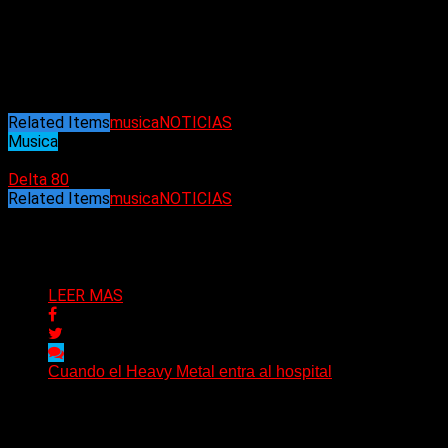
evoca el lado más pop de Camelolloide, aún no mostrado en
su totalidad, sin olvidar su notable sonido que mezcla inglés y
español con tintes que se dividen entre el fervor silencioso y
tropical de la montaña con el bullicio de una gran ciudad
como lo es New York.
Related Items
musica
NOTICIAS
Musica
31/01/2022
Delta 80
Related Items
musica
NOTICIAS
Puede interesarte
LEER MAS
Cuando el Heavy Metal entra al hospital
The Scepter, un paciente de 27 años y una historia
sobre música, comunidad y las distintas maneras...