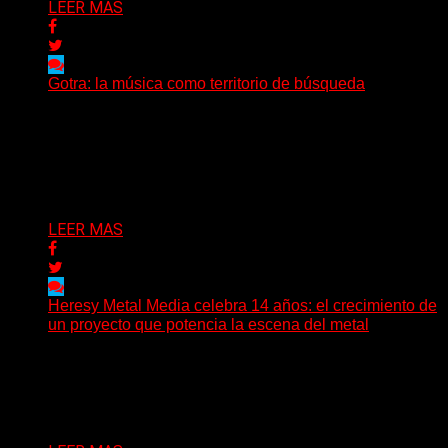
LEER MAS
Gotra: la música como territorio de búsqueda
Hay músicas que buscan respuestas y otras que
prefieren abrir preguntas. En ese territorio, donde el
sonido...
Delta 80
08/08/2026
LEER MAS
Heresy Metal Media celebra 14 años: el crecimiento de
un proyecto que potencia la escena del metal
Hay proyectos que no solo crecen con el paso del
tiempo: también ayudan a crecer a toda...
Delta 80
07/08/2026