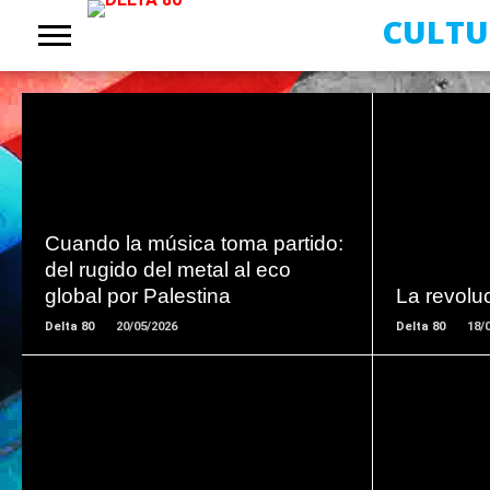
CULTU
LEER
MAS
Cuando la música toma partido:
del rugido del metal al eco
global por Palestina
La revolu
Delta 80
20/05/2026
Delta 80
18/
LEER
MAS