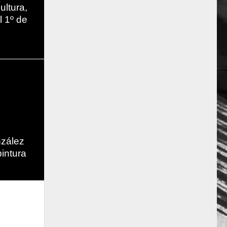
ultura,
l 1º de
nzález
pintura