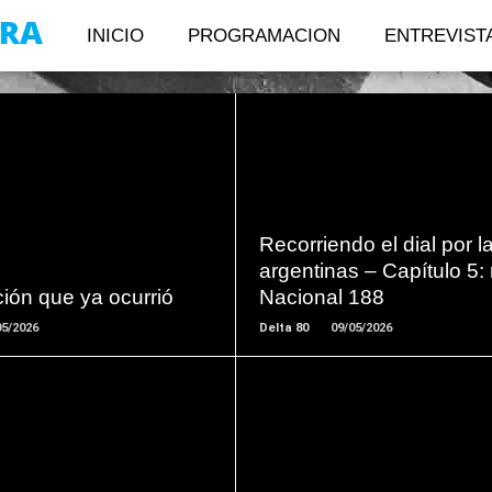
RA
INICIO
PROGRAMACION
ENTREVIST
LEER
LEER
MAS
MAS
Recorriendo el dial por l
argentinas – Capítulo 5: 
ción que ya ocurrió
Nacional 188
05/2026
Delta 80
09/05/2026
LEER
LEER
MAS
MAS