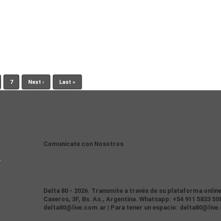
7
Next ›
Last »
Comunicate con Nosotros
4
Delta 80 - 2026. Transmite a través de su plataforma onlin
Caseros, 3F, Bs. As., Argentina. Whatsapp: +54 911 5833 508
delta80@live.com.ar | Para tener un espacio: delta80@live