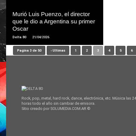
LEER
MAS
Murió Luis Puenzo, el director
que le dio a Argentina su primer
Oscar
Delta 80
21/04/2026
Pagina 3 de 50
‹ Ultimas
1
2
3
4
5
6
Rock, pop, metal, hard rock, dance, electrónica, etc. Música las 2
horas todo el año sin cambiar de emisora.
Sitio creado por SOLUMEDIA.COM.AR ©