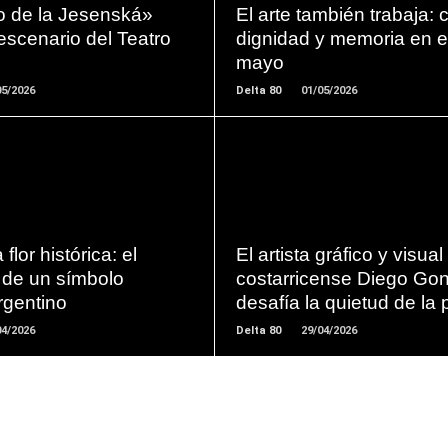
lo de la Jesenská»
El arte también trabaja: c
escenario del Teatro
dignidad y memoria en e
mayo
05/2026
Delta 80
01/05/2026
LEER
LEER
MAS
MAS
flor histórica: el
El artista gráfico y visual
 de un símbolo
costarricense Diego Go
argentino
desafía la quietud de la 
04/2026
Delta 80
29/04/2026