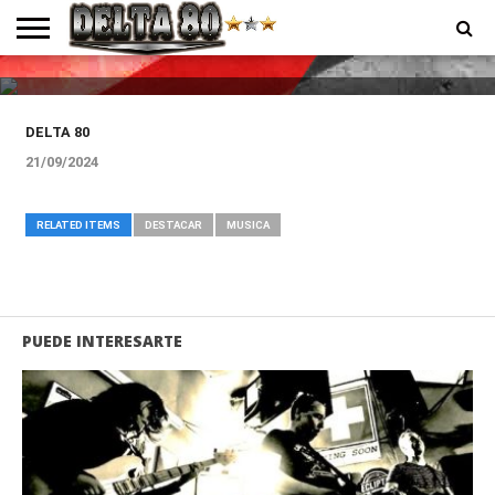
Conexiones semanales de Delta
80
ENTREVISTAS
PREMIOS
PRODUCCIONES
PROGRAMACION
CONTACTO
HOMEPAGE
DELTA 80
21/09/2024
RELATED ITEMS
DESTACAR
MUSICA
PUEDE INTERESARTE