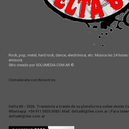
Rock, pop, metal, hard rock, dance, electrónica, etc. Música las 24 horas
emisora.
Sitio creado por SOLUMEDIA.COM.AR ©
Comunicate con Nosotros
Delta 80 - 2026. Transmite a través de su plataforma online desde Ca
Whatsapp: +54 911 5833 5083 | Mail: delta80@live.com.ar | Para tener
delta80@live.com.ar