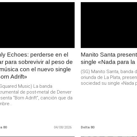
LEER
LEER
MAS
MAS
ly Echoes: perderse en el
Manito Santa present
r para sobrevivir al peso de
single «Nada para la
 música con el nuevo single
(SG) Manito Santa, banda 
orn Adrift»
oriunda de La Plata, presen
sociedad su single «Nada pa
Squared Music) La banda
trumental de post-metal de Denver
senta “Born Adrift”, canción que da
bre...
a 80
04/08/2026
Delta 80