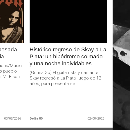
LEER
MAS
 pesada
Histórico regreso de Skay a La
ia
Plata: un hipódromo colmado
y una noche inolvidables
ions/Music
o pueblo
(Gonna Go) El guitarrista y cantante
a Mr Bison,
Skay regresó a La Plata, luego de 12
años, para presentarse...
03/08/2026
Delta 80
02/08/2026