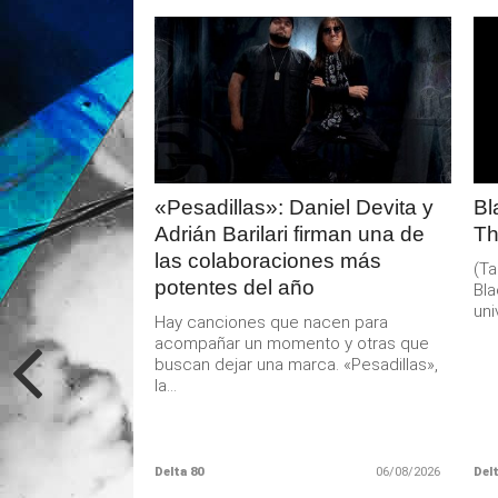
LEER
MAS
«Pesadillas»: Daniel Devita y
Bl
Adrián Barilari firman una de
Th
las colaboraciones más
(Ta
potentes del año
Bla
uni
Hay canciones que nacen para
acompañar un momento y otras que
buscan dejar una marca. «Pesadillas»,
la...
Delta 80
06/08/2026
Delt