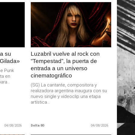
LEER
MAS
a su
Luzabril vuelve al rock con
 Gilada»
“Tempestad”, la puerta de
entrada a un universo
de Punk
cinematográfico
ta en
ra...
(SG) La cantante, compositora y
realizadora argentina inaugura con su
nuevo single y videoclip una etapa
artística...
04/08/2026
Delta 80
04/08/2026