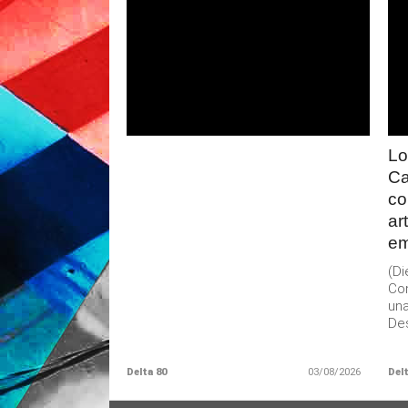
LEER
MAS
Lo
Ca
co
ar
em
(D
Con
una
Des
Delta 80
03/08/2026
Delt