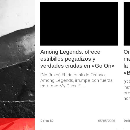
LEER
MAS
Among Legends, ofrece
On
estribillos pegadizos y
ma
verdades crudas en «Go On»
la
«B
(No Rules) El trío punk de Ontario,
Among Legends, irrumpe con fuerza
(C 
en «Lose My Grip». El...
ins
pre
nom
Delta 80
05/08/2026
Delt