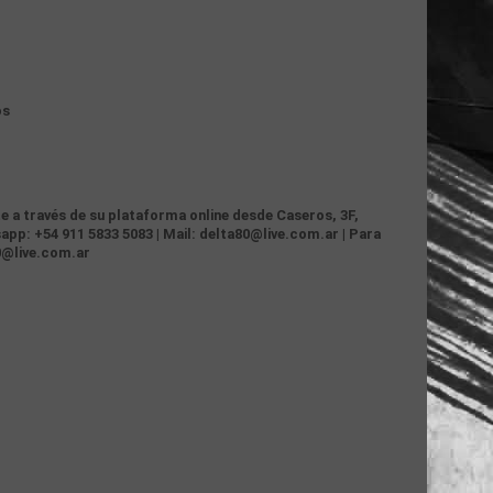
os
te a través de su plataforma online desde Caseros, 3F,
app: +54 911 5833 5083 | Mail: delta80@live.com.ar | Para
0@live.com.ar