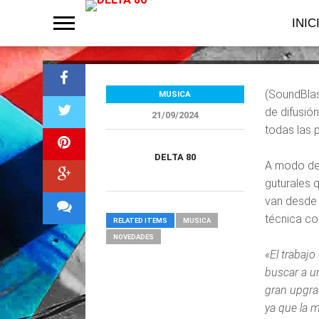
«Sisifo’s Glory
INIC
(SoundBlas
MUSICA
de difusió
21/09/2024
todas las p
DELTA 80
A modo des
guturales 
van desde 
técnica co
RELATED ITEMS
MUSICA
NOVEDADES
«El trabaj
buscar a u
gran upgra
ya que la m