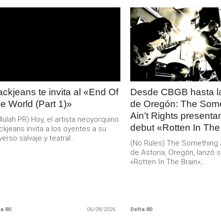
LEER
LEER
MAS
MAS
ackjeans te invita al «End Of
Desde CBGB hasta la
e World (Part 1)»
de Oregón: The Som
Ain’t Rights present
llulah PR) Hoy, el artista neoyorquino
debut «Rotten In The
ckjeans invita a los oyentes a su
verso salvaje y teatral...
(No Rules) The Something Ai
de Astoria, Oregón, lanzó s
«Rotten In The Brain»,...
a 80
06/08/2026
Delta 80