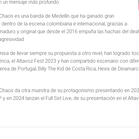
n un mensaje más profundo.
 Chaos
es una banda de Medellín
que ha ganado gran
 dentro de la escena colombiana e internacional, gracias a
maduro y original que desde el 2016 empuña las hachas del dea
agresividad.
misa de llevar siempre su propuesta a otro nivel, han logrado t
ica, el Altavoz Fest 2023 y han compartido escenario con dife
erea de Portugal, Billy The Kid de Costa Rica, Hexis de Dinamarc
.
Chaos da otra muestra de su protagonismo presentando en 2023
 y en 2024 lanzan el Full Set Live, de su presentación en el Alta