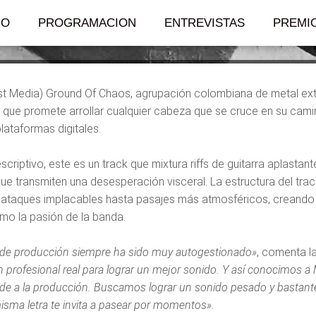
»
IO
PROGRAMACION
ENTREVISTAS
PREMI
t Media) Ground Of Chaos, agrupación colombiana de metal ext
n que promete arrollar cualquier cabeza que se cruce en su cam
lataformas digitales.
criptivo, este es un track que mixtura riffs de guitarra aplast
que transmiten una desesperación visceral. La estructura del tra
ataques implacables hasta pasajes más atmosféricos, creando un
mo la pasión de la banda.
o de producción siempre ha sido muy autogestionado»
, comenta l
n profesional real para lograr un mejor sonido. Y así conocimos a
de a la producción. Buscamos lograr un sonido pesado y bastant
isma letra te invita a pasear por momentos».