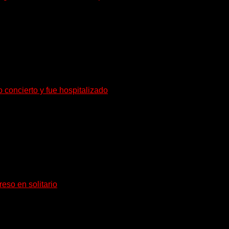
o de radioterapia en Francia. Su esposa y mánager, Catherine...
o concierto y fue hospitalizado
rante de Accept y actual miembro de Dirkschneider y U.D.O.,...
eso en solitario
tividad no conoce fechas de vencimiento. El...