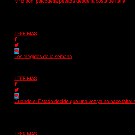
Mr Bison: psicodelia pesada desde la costa de Italia
(Brian Heason HBM Promotions/Music Plugger) Desde un p
Delta 80
03/08/2026
LEER MAS
Los elegidos de la semana
Delta 80
02/08/2026
LEER MAS
Cuando el Estado decide que una voz ya no hace falta: 
Hay noticias que se leen en pocos segundos y, sin embar
Delta 80
01/08/2026
LEER MAS