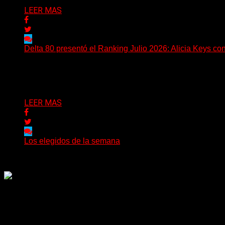
LEER MAS
Delta 80 presentó el Ranking Julio 2026: Alicia Keys con
Delta 80 emitió una nueva edición del Ranking Mensual, c
Delta 80
26/07/2026
LEER MAS
Los elegidos de la semana
Delta 80
25/07/2026
Rock, pop, metal, hard rock, dance, electrónica, etc. Música la
Sitio creado por SOLUMEDIA.COM.AR ©