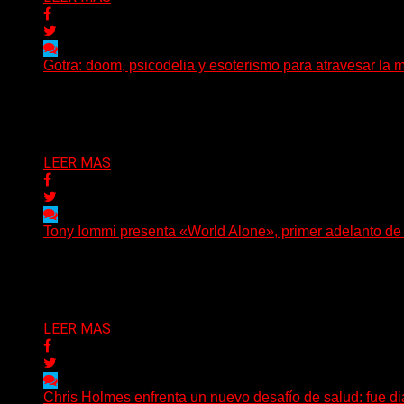
Gotra: doom, psicodelia y esoterismo para atravesar la m
Julián Barabino presenta Gotra, un nuevo proyecto que cru
Delta 80
31/07/2026
LEER MAS
Tony Iommi presenta «World Alone», primer adelanto d
Después de más de veinte años desde su último trabajo s
Delta 80
30/07/2026
LEER MAS
Chris Holmes enfrenta un nuevo desafío de salud: fue d