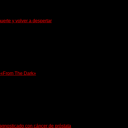
uerte y volver a despertar
za la densidad del doom y el metal alternativo...
e «From The Dark»
olista, Tony Iommi confirmó el lanzamiento de...
iagnosticado con cáncer de próstata