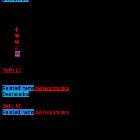
Conexiones semanales de De
Conexiones semanales de Delta 80
Delta 80
27/12/2024
Related Items
destacar
musica
Destacados
27/12/2024
Delta 80
Related Items
destacar
musica
Puede interesarte