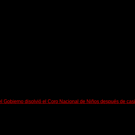
equeño pueblo costero de la Toscana llega Mr Bison, una...
el Gobierno disolvió el Coro Nacional de Niños después de cas
go, necesitan mucho más tiempo para ser...