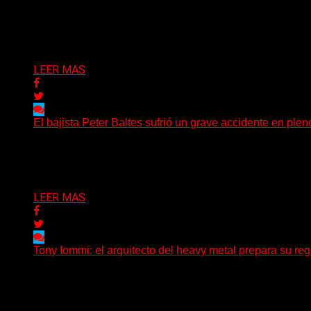
El histórico guitarrista de W.A.S.P. comenzó un tratamient
Delta 80
29/07/2026
LEER MAS
El bajista Peter Baltes sufrió un grave accidente en plen
El legendario bajista alemán Peter Baltes, histórico integ
Delta 80
28/07/2026
LEER MAS
Tony Iommi: el arquitecto del heavy metal prepara su regr
A sus 78 años, Tony Iommi sigue demostrando que la crea
Delta 80
27/07/2026