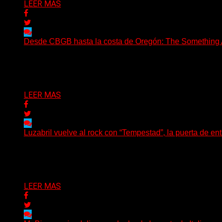
LEER MAS
Desde CBGB hasta la costa de Oregón: The Something Ai
(No Rules) The Something Ain’t Rights, de Astoria, Oregón
Delta 80
05/08/2026
LEER MAS
Luzabril vuelve al rock con “Tempestad”, la puerta de en
(SG) La cantante, compositora y realizadora argentina inau
Delta 80
04/08/2026
LEER MAS