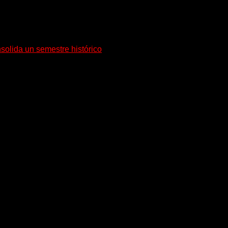
solida un semestre histórico
orrespondiente a julio de 2026, confirmando una tendencia...
s 24 horas todo el año sin cambiar de emisora.