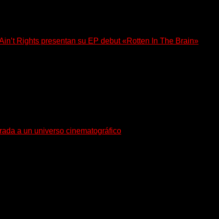
n’t Rights presentan su EP debut «Rotten In The Brain»
, lanzó su EP debut, «Rotten In The Brain»,...
trada a un universo cinematográfico
gura con su nuevo single y videoclip una etapa artística...