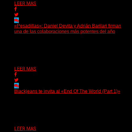
LEER MAS
«Pesadillas»: Daniel Devita y Adrián Barilari firman
una de las colaboraciones más potentes del año
Hay canciones que nacen para acompañar un momento
y otras que buscan dejar una marca. «Pesadillas», la...
Delta 80
06/08/2026
LEER MAS
Blackjeans te invita al «End Of The World (Part 1)»
(Tallulah PR) Hoy, el artista neoyorquino Blackjeans
invita a los oyentes a su universo salvaje y teatral...
Delta 80
06/08/2026
LEER MAS