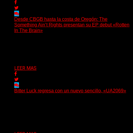
Desde CBGB hasta la costa de Oregón: The
Something Ain’t Rights presentan su EP debut «Rotten
In The Brain»
(No Rules) The Something Ain’t Rights, de Astoria,
Oregón, lanzó su EP debut, «Rotten In The Brain»,...
Delta 80
05/08/2026
LEER MAS
Bitter Luck regresa con un nuevo sencillo, «UA2069»
(Brian Heason HBM Promotions/Music Plugger) Bitter
Luck regresa con un nuevo sencillo, «UA2069», fruto de
sus recientes...
Delta 80
05/08/2026