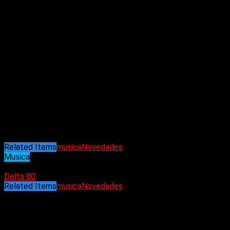
Buenos Aires (2024).
Finalmente, el 7 de julio pasado editan su primer trabajo
discográfico
«Mayor es tu destino»
, grabado y producido en
Marfus Records. Del mismo se desprende una nueva versión
de
«Guerra»
y los videoclips oficiales de
«Fortalezas
mentales»
y
«Consumes»
. Su próximo destino será el Teatro
El Zaguán, donde compartirá escenario junto a Euforia 61 y
Arriba Salva.
Leonardo Farías (voz)
Mariana Castilla (bajo)
Jaime Soto (guitarra)
Agustín Lara (batería)
Related Items
musica
Novedades
Musica
27/12/2024
Delta 80
Related Items
musica
Novedades
Puede interesarte