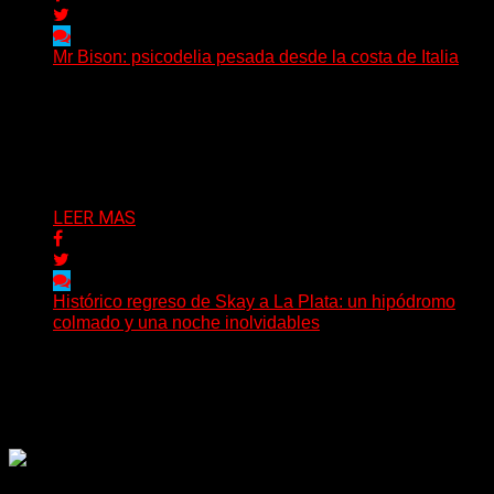
Mr Bison: psicodelia pesada desde la costa de Italia
(Brian Heason HBM Promotions/Music Plugger) Desde
un pequeño pueblo costero de la Toscana llega Mr
Bison, una...
Delta 80
03/08/2026
LEER MAS
Histórico regreso de Skay a La Plata: un hipódromo
colmado y una noche inolvidables
(Gonna Go) El guitarrista y cantante Skay regresó a La
Plata, luego de 12 años, para presentarse...
Delta 80
02/08/2026
Rock, pop, metal, hard rock, dance, electrónica, etc. Música