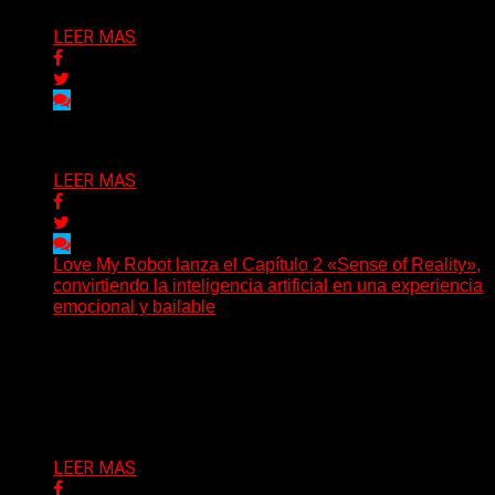
LEER MAS
Delta 80
03/08/2026
LEER MAS
Love My Robot lanza el Capítulo 2 «Sense of Reality»,
convirtiendo la inteligencia artificial en una experiencia
emocional y bailable
(Diego Armando Báez Peña) Convirtiendo la inteligencia
artificial en una experiencia emocional y bailable.
Después de una gira...
Delta 80
03/08/2026
LEER MAS