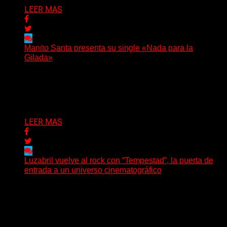
LEER MAS
Manito Santa presenta su single «Nada para la
Gilada»
(SG) Manito Santa, banda de Punk oriunda de La Plata,
presenta en sociedad su single «Nada para...
Delta 80
04/08/2026
LEER MAS
Luzabril vuelve al rock con “Tempestad”, la puerta de
entrada a un universo cinematográfico
(SG) La cantante, compositora y realizadora argentina
inaugura con su nuevo single y videoclip una etapa
artística...
Delta 80
04/08/2026