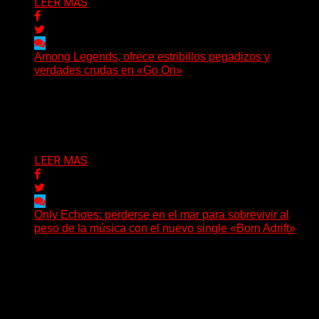
LEER MAS
Among Legends, ofrece estribillos pegadizos y
verdades crudas en «Go On»
(No Rules) El trío punk de Ontario, Among Legends,
irrumpe con fuerza en «Lose My Grip». El...
Delta 80
05/08/2026
LEER MAS
Only Echoes: perderse en el mar para sobrevivir al
peso de la música con el nuevo single «Born Adrift»
(C Squared Music) La banda instrumental de post-
metal de Denver presenta “Born Adrift”, canción que da
nombre...
Delta 80
04/08/2026