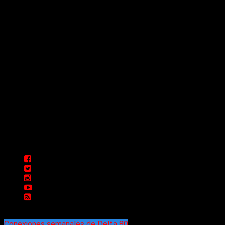
las 24 horas todo el año sin cambiar de emisora.
Sitio creado por SOLUMEDIA.COM.AR ©
Comunicate con Nosotros
Delta 80 - 2026. Transmite a través de
su plataforma online desde Caseros,
3F, Bs. As., Argentina. Whatsapp: +54
911 5833 5083 | Mail:
delta80@live.com.ar | Para tener un
espacio: delta80@live.com.ar
Conexiones semanales de Delta 80