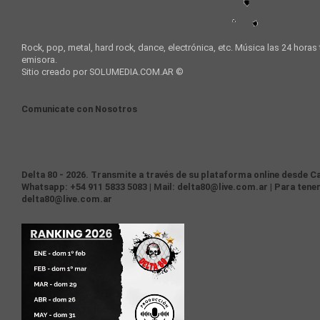
Rock, pop, metal, hard rock, dance, electrónica, etc. Música las 24 horas
emisora.
Sitio creado por SOLUMEDIA.COM.AR ©
Comunicate con Nosotros
Delta 80 - 2026. Transmite a través de su plataforma online desde Ca
Whatsapp: +54 911 5833 5083 | Mail: delta80@live.com.ar | Para tener
delta80@live.com.ar