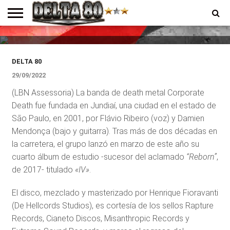
disco disponible en plataformas
digitales
ENTREVISTAS
PREMIOS
PRODUCCIONES
PROGRAMACION
CONTACTO
HOMEPAGE
DELTA 80
29/09/2022
(LBN Assessoria) La banda de death metal Corporate
Death fue fundada en Jundiaí, una ciudad en el estado de
São Paulo, en 2001, por Flávio Ribeiro (voz) y Damien
Mendonça (bajo y guitarra). Tras más de dos décadas en
la carretera, el grupo lanzó en marzo de este año su
cuarto álbum de estudio -sucesor del aclamado
“Reborn”
,
de 2017- titulado
«IV»
.
El disco, mezclado y masterizado por Henrique Fioravanti
(De Hellcords Studios), es cortesía de los sellos Rapture
Records, Cianeto Discos, Misanthropic Records y