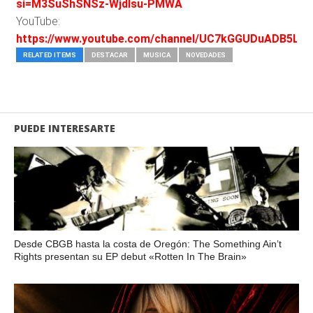
si=M3SuShSNSz-WjdIsu-PMWA
YouTube:
https://www.youtube.com/channel/UC7kGGUDuADB5L_
RELATED ITEMS
DESTACAR
MUSICA
NOVEDADES
PUEDE INTERESARTE
Desde CBGB hasta la costa de Oregón: The Something Ain’t
Rights presentan su EP debut «Rotten In The Brain»