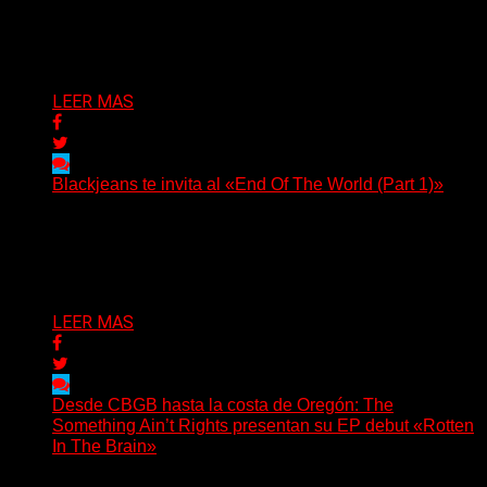
Hay canciones que nacen para acompañar un momento
y otras que buscan dejar una marca. «Pesadillas», la...
Delta 80
06/08/2026
LEER MAS
Blackjeans te invita al «End Of The World (Part 1)»
(Tallulah PR) Hoy, el artista neoyorquino Blackjeans
invita a los oyentes a su universo salvaje y teatral...
Delta 80
06/08/2026
LEER MAS
Desde CBGB hasta la costa de Oregón: The
Something Ain’t Rights presentan su EP debut «Rotten
In The Brain»
(No Rules) The Something Ain’t Rights, de Astoria,