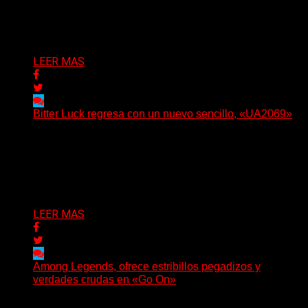
Oregón, lanzó su EP debut, «Rotten In The Brain»,...
Delta 80
05/08/2026
LEER MAS
Bitter Luck regresa con un nuevo sencillo, «UA2069»
(Brian Heason HBM Promotions/Music Plugger) Bitter
Luck regresa con un nuevo sencillo, «UA2069», fruto de
sus recientes...
Delta 80
05/08/2026
LEER MAS
Among Legends, ofrece estribillos pegadizos y
verdades crudas en «Go On»
(No Rules) El trío punk de Ontario, Among Legends,