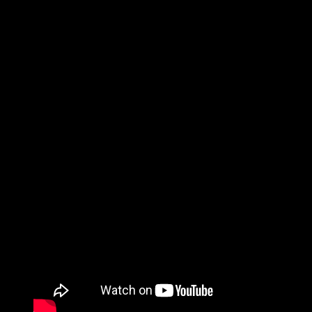
lanzamiento de larga duración de la banda en más de media
década, prometiendo una evolución audaz de su estilo
característico de death progresivo tech, al tiempo que
conserva la intensidad que ha definido a la banda durante
años.