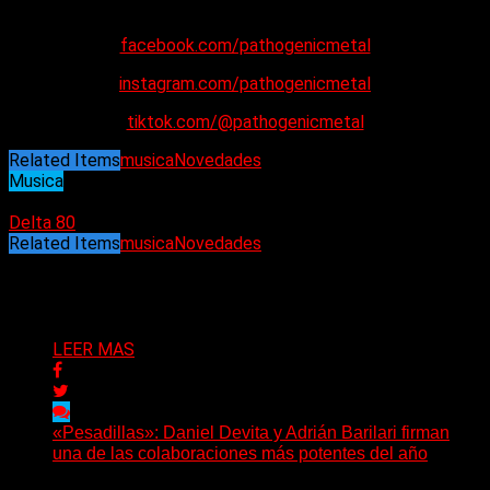
Diseño artístico de Jake Burns
facebook.com/pathogenicmetal
instagram.com/pathogenicmetal
tiktok.com/@pathogenicmetal
Related Items
musica
Novedades
Musica
06/02/2025
Delta 80
Related Items
musica
Novedades
Puede interesarte
LEER MAS
«Pesadillas»: Daniel Devita y Adrián Barilari firman
una de las colaboraciones más potentes del año