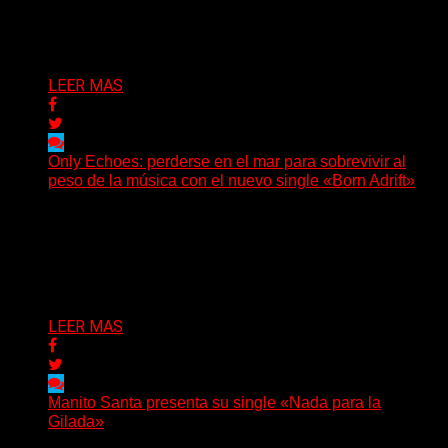
irrumpe con fuerza en «Lose My Grip». El...
Delta 80
05/08/2026
LEER MAS
Only Echoes: perderse en el mar para sobrevivir al
peso de la música con el nuevo single «Born Adrift»
(C Squared Music) La banda instrumental de post-
metal de Denver presenta “Born Adrift”, canción que da
nombre...
Delta 80
04/08/2026
LEER MAS
Manito Santa presenta su single «Nada para la
Gilada»