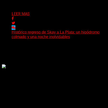
Delta 80
03/08/2026
LEER MAS
Histórico regreso de Skay a La Plata: un hipódromo
colmado y una noche inolvidables
(Gonna Go) El guitarrista y cantante Skay regresó a La
Plata, luego de 12 años, para presentarse...
Delta 80
02/08/2026
Rock, pop, metal, hard rock, dance, electrónica, etc. Música
las 24 horas todo el año sin cambiar de emisora.
Sitio creado por SOLUMEDIA.COM.AR ©
Comunicate con Nosotros
Delta 80 - 2026. Transmite a través de