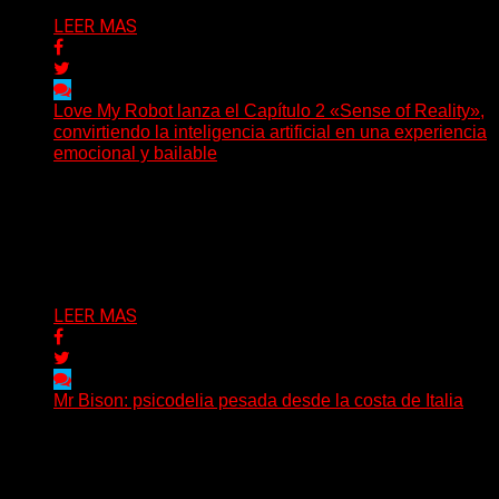
LEER MAS
Love My Robot lanza el Capítulo 2 «Sense of Reality»,
convirtiendo la inteligencia artificial en una experiencia
emocional y bailable
(Diego Armando Báez Peña) Convirtiendo la inteligencia
artificial en una experiencia emocional y bailable.
Después de una gira...
Delta 80
03/08/2026
LEER MAS
Mr Bison: psicodelia pesada desde la costa de Italia
(Brian Heason HBM Promotions/Music Plugger) Desde
un pequeño pueblo costero de la Toscana llega Mr
Bison, una...