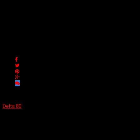
«Crowned in Corpses», el
nuevo álbum de
Pathogenic, disponible
mañana
«Crowned in Corpses», el nuevo álbum de Pathogenic,
disponible mañana
Delta 80
06/02/2025
(ClawHammer) El nuevo álbum de la banda de death
progresivo de Boston Pathogenic ya está disponible en
Skepsis Recordings.
«Crowned in corpses»
marca el primer