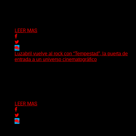
(SG) Manito Santa, banda de Punk oriunda de La Plata,
presenta en sociedad su single «Nada para...
Delta 80
04/08/2026
LEER MAS
Luzabril vuelve al rock con “Tempestad”, la puerta de
entrada a un universo cinematográfico
(SG) La cantante, compositora y realizadora argentina
inaugura con su nuevo single y videoclip una etapa
artística...
Delta 80
04/08/2026
LEER MAS
Delta 80
03/08/2026