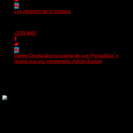
Los elegidos de la semana
Delta 80
02/08/2026
LEER MAS
Daniel Devita abre la puerta de sus “Pesadillas” y
revela una voz inesperada: Adrián Barilari
La canción todavía no fue publicada oficialmente, pero
Daniel Devita ya dejó escuchar un adelanto y confirmó...
Delta 80
02/08/2026
Rock, pop, metal, hard rock, dance, electrónica, etc. Música
las 24 horas todo el año sin cambiar de emisora.
Sitio creado por SOLUMEDIA.COM.AR ©
Comunicate con Nosotros