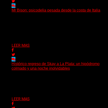
Mr Bison: psicodelia pesada desde la costa de Italia
(Brian Heason HBM Promotions/Music Plugger) Desde
un pequeño pueblo costero de la Toscana llega Mr
Bison, una...
Delta 80
03/08/2026
LEER MAS
Histórico regreso de Skay a La Plata: un hipódromo
colmado y una noche inolvidables
(Gonna Go) El guitarrista y cantante Skay regresó a La
Plata, luego de 12 años, para presentarse...
Delta 80
02/08/2026
LEER MAS