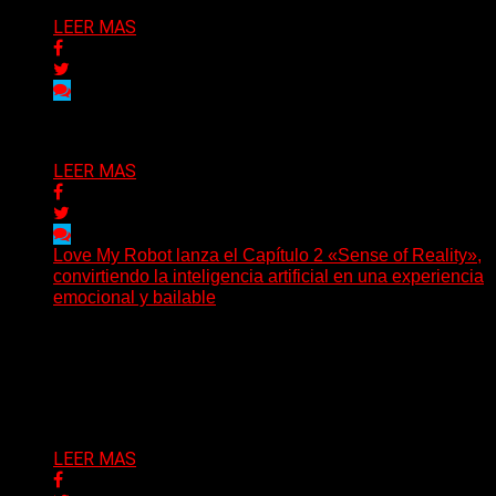
LEER MAS
Delta 80
03/08/2026
LEER MAS
Love My Robot lanza el Capítulo 2 «Sense of Reality»,
convirtiendo la inteligencia artificial en una experiencia
emocional y bailable
(Diego Armando Báez Peña) Convirtiendo la inteligencia
artificial en una experiencia emocional y bailable.
Después de una gira...
Delta 80
03/08/2026
LEER MAS