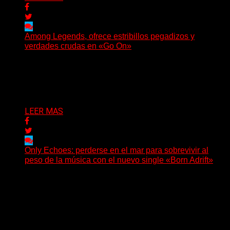
Among Legends, ofrece estribillos pegadizos y
verdades crudas en «Go On»
(No Rules) El trío punk de Ontario, Among Legends,
irrumpe con fuerza en «Lose My Grip». El...
Delta 80
05/08/2026
LEER MAS
Only Echoes: perderse en el mar para sobrevivir al
peso de la música con el nuevo single «Born Adrift»
(C Squared Music) La banda instrumental de post-
metal de Denver presenta “Born Adrift”, canción que da
nombre...
Delta 80
04/08/2026