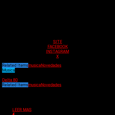
Masterización: Alberto Quintero
Mezcla: Alberto Quintero
Artwork: Martín Ramicone
Fotografia: Giovanni Di Legami
SITE
FACEBOOK
INSTAGRAM
X
Related Items
musica
Novedades
Musica
29/11/2023
Delta 80
Related Items
musica
Novedades
Puede interesarte
LEER MAS