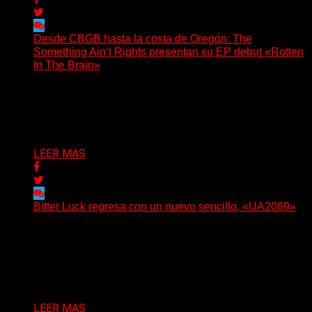
Desde CBGB hasta la costa de Oregón: The
Something Ain’t Rights presentan su EP debut «Rotten
In The Brain»
(No Rules) The Something Ain’t Rights, de Astoria,
Oregón, lanzó su EP debut, «Rotten In The Brain»,...
Delta 80
05/08/2026
LEER MAS
Bitter Luck regresa con un nuevo sencillo, «UA2069»
(Brian Heason HBM Promotions/Music Plugger) Bitter
Luck regresa con un nuevo sencillo, «UA2069», fruto de
sus recientes...
Delta 80
05/08/2026
LEER MAS