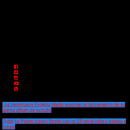
Delta 80 - 2026. Transmite a través de
su plataforma online desde Caseros,
3F, Bs. As., Argentina. Whatsapp: +54
911 5833 5083 | Mail:
delta80@live.com.ar | Para tener un
espacio: delta80@live.com.ar
Los bielorrusos Evoking Winds anuncian el lanzamiento de su
quinto álbum de estudio
Truth to Power a puro thrash con un EP en la calle y planes a
futuro