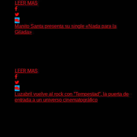
LEER MAS
Manito Santa presenta su single «Nada para la
Gilada»
(SG) Manito Santa, banda de Punk oriunda de La Plata,
presenta en sociedad su single «Nada para...
Delta 80
04/08/2026
LEER MAS
Luzabril vuelve al rock con “Tempestad”, la puerta de
entrada a un universo cinematográfico
(SG) La cantante, compositora y realizadora argentina
inaugura con su nuevo single y videoclip una etapa
artística...
Delta 80
04/08/2026