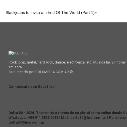
Blackjeans te invita al «End Of The World (Part 1)»
Rock, pop, metal, hard rock, dance, electrónica, etc. Música las 24 horas
emisora.
Sitio creado por SOLUMEDIA.COM.AR ©
Comunicate con Nosotros
Delta 80 - 2026. Transmite a través de su plataforma online desde Ca
Whatsapp: +54 911 5833 5083 | Mail: delta80@live.com.ar | Para tener
delta80@live.com.ar