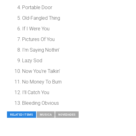
Portable Door
Old-Fangled Thing
If I Were You
Pictures Of You
I’m Saying Nothin’
Lazy Sod
Now You’re Talkin’
No Money To Burn
I’ll Catch You
Bleeding Obvious
RELATED ITEMS
MUSICA
NOVEDADES