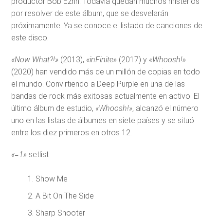
productor Bob Ezrin. Todavía quedan muchos misterios
por resolver de este álbum, que se desvelarán
próximamente. Ya se conoce el listado de canciones de
este disco.
«Now What?!»
(2013),
«inFinite»
(2017) y
«Whoosh!»
(2020) han vendido más de un millón de copias en todo
el mundo. Convirtiendo a Deep Purple en una de las
bandas de rock más exitosas actualmente en activo. El
último álbum de estudio,
«Whoosh!»
, alcanzó el número
uno en las listas de álbumes en siete países y se situó
entre los diez primeros en otros 12.
«=1»
setlist
Show Me
A Bit On The Side
Sharp Shooter