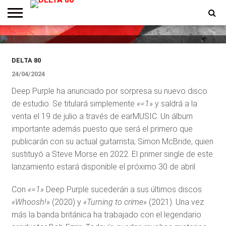
Deep Purple lanzará un nuevo
álbum en julio
ENTREVISTAS
PREMIOS
PRODUCCIONES
PROGRAMACION
CONTACTO
HOMEPAGE
DELTA 80
24/04/2024
Deep Purple ha anunciado por sorpresa su nuevo disco
de estudio. Se titulará simplemente
«=1»
y saldrá a la
venta el 19 de julio a través de earMUSIC. Un álbum
importante además puesto que será el primero que
publicarán con su actual guitarrista; Simon McBride, quien
sustituyó a Steve Morse en 2022. El primer single de este
lanzamiento estará disponible el próximo 30 de abril.
Con
«=1»
Deep Purple sucederán a sus últimos discos
«Whoosh!»
(2020) y
«Turning to crime»
(2021). Una vez
más la banda británica ha trabajado con el legendario