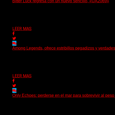
Bitter Luck regresa con un nuevo sencillo, «UA2069»
(Brian Heason HBM Promotions/Music Plugger) Bitter Luck
Delta 80
05/08/2026
LEER MAS
Among Legends, ofrece estribillos pegadizos y verdade
(No Rules) El trío punk de Ontario, Among Legends, irrump
Delta 80
05/08/2026
LEER MAS
Only Echoes: perderse en el mar para sobrevivir al peso
(C Squared Music) La banda instrumental de post-metal d
Delta 80
04/08/2026