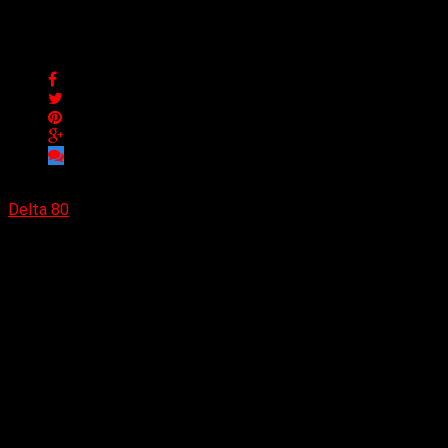
Delta High presenta el singl
Delta High presenta el single «Charlene»
Delta 80
29/07/2024
(Alternative Twist) Como fanático de Blondie de toda la vida, el
trata de diversión y energía y de recuperar los recuerdos de u
Stacy Collins.