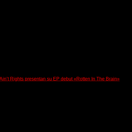
a los oyentes a su universo salvaje y teatral...
n’t Rights presentan su EP debut «Rotten In The Brain»
, lanzó su EP debut, «Rotten In The Brain»,...