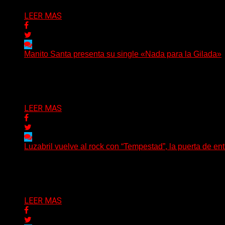
LEER MAS
Manito Santa presenta su single «Nada para la Gilada»
(SG) Manito Santa, banda de Punk oriunda de La Plata, pr
Delta 80
04/08/2026
LEER MAS
Luzabril vuelve al rock con “Tempestad”, la puerta de en
(SG) La cantante, compositora y realizadora argentina inau
Delta 80
04/08/2026
LEER MAS