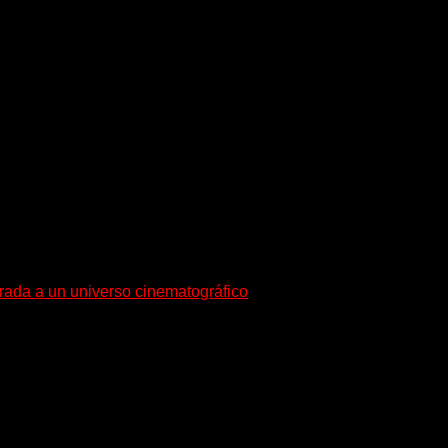
esenta en sociedad su single «Nada para...
trada a un universo cinematográfico
gura con su nuevo single y videoclip una etapa artística...