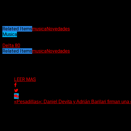
TikT
Related Items
musica
Novedades
Musica
29/07/2024
Delta 80
Related Items
musica
Novedades
Puede interesarte
LEER MAS
«Pesadillas»: Daniel Devita y Adrián Barilari firman un
Hay canciones que nacen para acompañar un momento y otr
Delta 80
06/08/2026