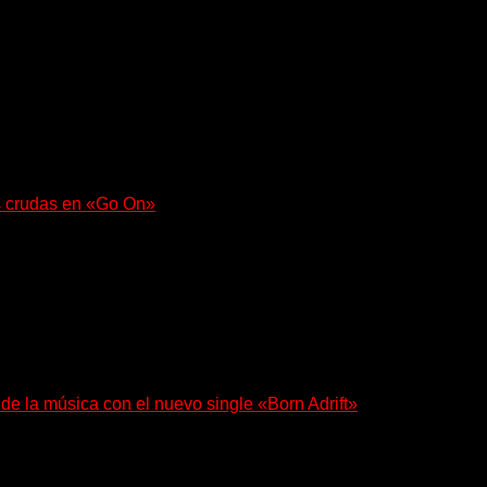
 regresa con un nuevo sencillo, «UA2069», fruto de sus recient
s crudas en «Go On»
e con fuerza en «Lose My Grip». El...
 de la música con el nuevo single «Born Adrift»
e Denver presenta “Born Adrift”, canción que da nombre...