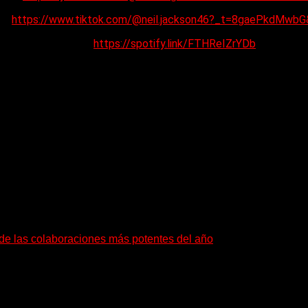
ok:
https://www.tiktok.com/@neil.jackson46?_t=8gaePkdMwbG
Spotify:
https://spotify.link/FTHReIZrYDb
a de las colaboraciones más potentes del año
as que buscan dejar una marca. «Pesadillas», la...