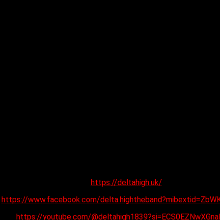
Website:
https://deltahigh.uk/
:
https://www.facebook.com/delta.hightheband?mibextid=ZbW
ube:
https://youtube.com/@deltahigh1839?si=ECS0EZNwXGn