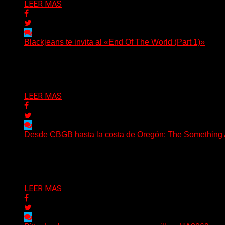
LEER MAS
Blackjeans te invita al «End Of The World (Part 1)»
(Tallulah PR) Hoy, el artista neoyorquino Blackjeans invita 
Delta 80
06/08/2026
LEER MAS
Desde CBGB hasta la costa de Oregón: The Something Ai
(No Rules) The Something Ain’t Rights, de Astoria, Oregón
Delta 80
05/08/2026
LEER MAS