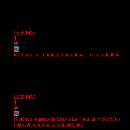
(Diego Armando Báez Peña) Convirtiendo la inteligencia
artificial en una experiencia emocional y bailable.
Después de una gira...
Delta 80
03/08/2026
LEER MAS
Mr Bison: psicodelia pesada desde la costa de Italia
(Brian Heason HBM Promotions/Music Plugger) Desde
un pequeño pueblo costero de la Toscana llega Mr
Bison, una...
Delta 80
03/08/2026
LEER MAS
Histórico regreso de Skay a La Plata: un hipódromo
colmado y una noche inolvidables