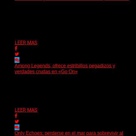
(Brian Heason HBM Promotions/Music Plugger) Bitter
Luck regresa con un nuevo sencillo, «UA2069», fruto de
sus recientes...
Delta 80
05/08/2026
LEER MAS
Among Legends, ofrece estribillos pegadizos y
verdades crudas en «Go On»
(No Rules) El trío punk de Ontario, Among Legends,
irrumpe con fuerza en «Lose My Grip». El...
Delta 80
05/08/2026
LEER MAS
Only Echoes: perderse en el mar para sobrevivir al