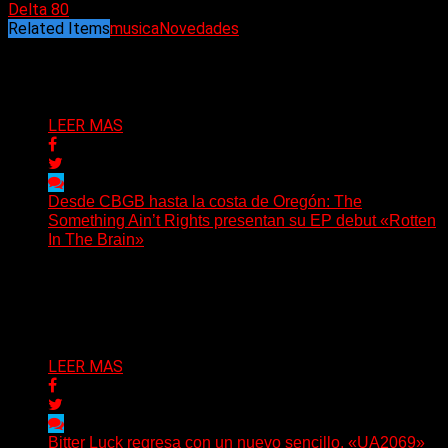
Delta 80
Related Items
musica
Novedades
Puede interesarte
LEER MAS
Desde CBGB hasta la costa de Oregón: The
Something Ain’t Rights presentan su EP debut «Rotten
In The Brain»
(No Rules) The Something Ain’t Rights, de Astoria,
Oregón, lanzó su EP debut, «Rotten In The Brain»,...
Delta 80
05/08/2026
LEER MAS
Bitter Luck regresa con un nuevo sencillo, «UA2069»