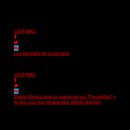
(Gonna Go) El guitarrista y cantante Skay regresó a La
Plata, luego de 12 años, para presentarse...
Delta 80
02/08/2026
LEER MAS
Los elegidos de la semana
Delta 80
02/08/2026
LEER MAS
Daniel Devita abre la puerta de sus “Pesadillas” y
revela una voz inesperada: Adrián Barilari
La canción todavía no fue publicada oficialmente, pero
Daniel Devita ya dejó escuchar un adelanto y confirmó...
Delta 80
02/08/2026