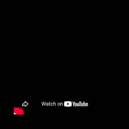
2»
, cuyo lanzamiento está previsto para el 14 de marzo de
2025 a través de Glitchmode Recordings.
«Abdication day»
es un rock frenético, que recuerda a los
icónicos riffs de guitarra de Judas Priest combinados con los