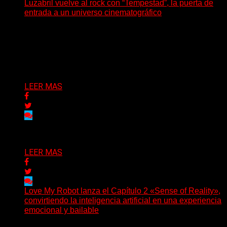
Luzabril vuelve al rock con “Tempestad”, la puerta de
entrada a un universo cinematográfico
(SG) La cantante, compositora y realizadora argentina
inaugura con su nuevo single y videoclip una etapa
artística...
Delta 80
04/08/2026
LEER MAS
Delta 80
03/08/2026
LEER MAS
Love My Robot lanza el Capítulo 2 «Sense of Reality»,
convirtiendo la inteligencia artificial en una experiencia
emocional y bailable