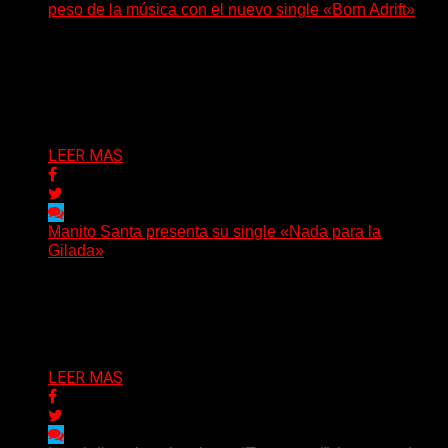
peso de la música con el nuevo single «Born Adrift»
(C Squared Music) La banda instrumental de post-
metal de Denver presenta “Born Adrift”, canción que da
nombre...
Delta 80
04/08/2026
LEER MAS
Manito Santa presenta su single «Nada para la
Gilada»
(SG) Manito Santa, banda de Punk oriunda de La Plata,
presenta en sociedad su single «Nada para...
Delta 80
04/08/2026
LEER MAS