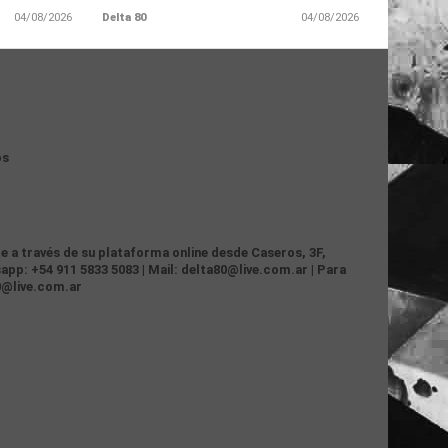
04/08/2026
Delta 80
04/08/2026
os
te a través de su plataforma online desde Caseros, 3F,
app: +54 911 5833 5083 | Mail: delta80@live.com.ar | Para
0@live.com.ar