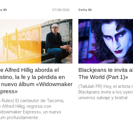
a 80
07/08/2026
Delta 80
LEER
LEER
MAS
MAS
e Alfred Hillig aborda el
Blackjeans te invita 
stino, la fe y la pérdida en
The World (Part 1)»
 nuevo álbum «Widowmaker
(Tallulah PR) Hoy, el artist
press»
Blackjeans invita a los oyen
universo salvaje y teatral...
 Rules) El cantautor de Tacoma,
 Alfred Hillig, regresa con
idowmaker Express», un nuevo
um profundamente...