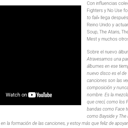
Con influencias cole
Fighters y No Use fo
to fail»
llega después
Reino Unido y actua
Soup, The Ataris, The
Mest y muchos otro
Sobre el nuevo álbum
Atravesamos una pan
álbumes en ese tiemp
nuevo disco es el de
canciones son las v
composición y nunca
nombre. Es la mezcla 
que crecí, como los 
bandas como Face to
como Bayside y The 
 en la formación de las canciones, y estoy más que feliz de apoya