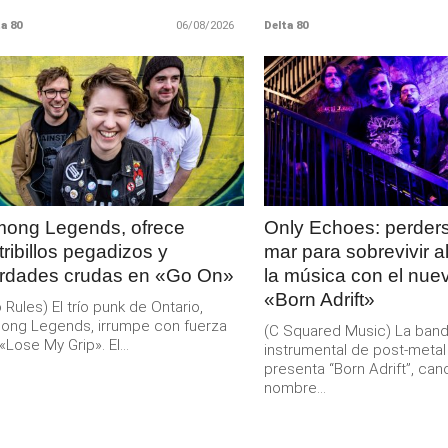
a 80
06/08/2026
Delta 80
LEER
LEER
MAS
MAS
ong Legends, ofrece
Only Echoes: perders
tribillos pegadizos y
mar para sobrevivir a
rdades crudas en «Go On»
la música con el nuev
«Born Adrift»
 Rules) El trío punk de Ontario,
ong Legends, irrumpe con fuerza
(C Squared Music) La ban
«Lose My Grip». El...
instrumental de post-meta
presenta “Born Adrift”, can
nombre...