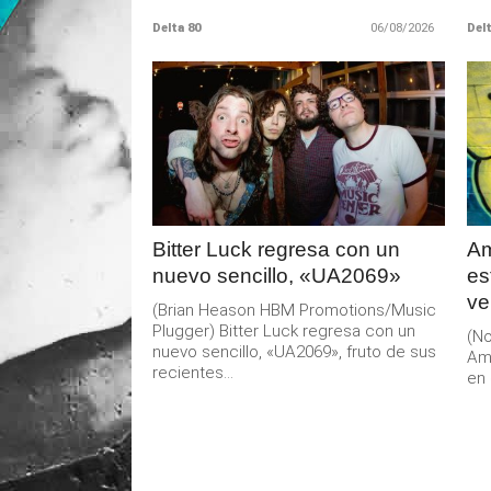
Delta 80
06/08/2026
Delt
LEER
MAS
Bitter Luck regresa con un
Am
nuevo sencillo, «UA2069»
es
ve
(Brian Heason HBM Promotions/Music
Plugger) Bitter Luck regresa con un
(No
nuevo sencillo, «UA2069», fruto de sus
Am
recientes...
en 