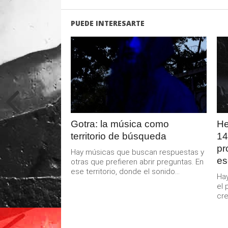
PUEDE INTERESARTE
LEER
MAS
Gotra: la música como
He
territorio de búsqueda
14
pr
Hay músicas que buscan respuestas y
es
otras que prefieren abrir preguntas. En
ese territorio, donde el sonido...
Hay
el 
cre