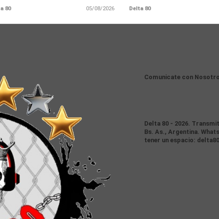
a 80
05/08/2026
Delta 80
Comunicate con Nosotr
Delta 80 - 2026. Transmi
Bs. As., Argentina. Whats
tener un espacio: delta8