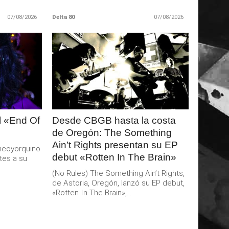
07/08/2026
Delta 80
07/08/2026
LEER
MAS
al «End Of
Desde CBGB hasta la costa
de Oregón: The Something
Ain’t Rights presentan su EP
a neoyorquino
debut «Rotten In The Brain»
tes a su
(No Rules) The Something Ain’t Rights,
de Astoria, Oregón, lanzó su EP debut,
«Rotten In The Brain»,...