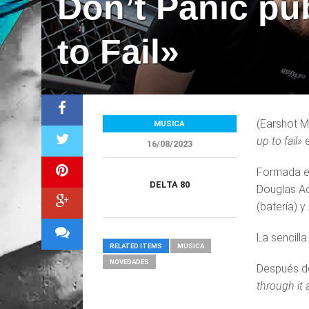
Don’t Panic pu
to Fail»
(Earshot M
MUSICA
up to fail»
e
16/08/2023
Formada en
DELTA 80
Douglas Ad
(batería) y
La sencilla
RELATED ITEMS
MUSICA
NOVEDADES
Después de
through it a