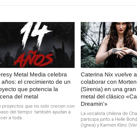
LEER
LEER
MAS
MAS
resy Metal Media celebra
Caterina Nix vuelve a
 años: el crecimiento de un
colaborar con Morten
oyecto que potencia la
(Sirenia) en una gran
cena del metal
metal del clásico «Cal
Dreamin'»
 proyectos que no solo crecen con
paso del tiempo: también ayudan a
La vocalista chilena de Ch
cer a toda...
participa junto a Helle Boh
(Ignea) y Karmen Klinc (Venu