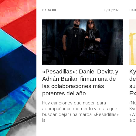
Delta 80
08/08/2026
Delt
LEER
MAS
«Pesadillas»: Daniel Devita y
Ky
Adrián Barilari firman una de
de
las colaboraciones más
su
potentes del año
Ex
Hay canciones que nacen para
(No
acompañar un momento y otras que
Kye
buscan dejar una marca. «Pesadillas»,
«W
la...
álb