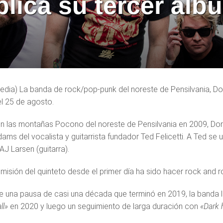
blica su tercer álb
edia) La banda de rock/pop-punk del noreste de Pensilvania, Don’
l 25 de agosto.
 las montañas Pocono del noreste de Pensilvania en 2009, Don’t
ams del vocalista y guitarrista fundador Ted Felicetti. A Ted se 
 AJ Larsen (guitarra).
 misión del quinteto desde el primer día ha sido hacer rock and ro
 una pausa de casi una década que terminó en 2019, la banda l
ll»
en 2020 y luego un seguimiento de larga duración con
«Dark 