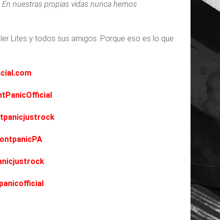
. En nuestras propias vidas nunca hemos
er Lites y todos sus amigos. Porque eso es lo que
icial.com
PanicOfficial
tpanicjustrock
DontpanicPA
nicjustrock
nicofficial