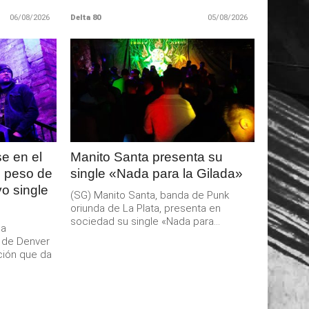
06/08/2026
Delta 80
05/08/2026
LEER
MAS
e en el
Manito Santa presenta su
l peso de
single «Nada para la Gilada»
o single
(SG) Manito Santa, banda de Punk
oriunda de La Plata, presenta en
sociedad su single «Nada para...
da
l de Denver
ción que da