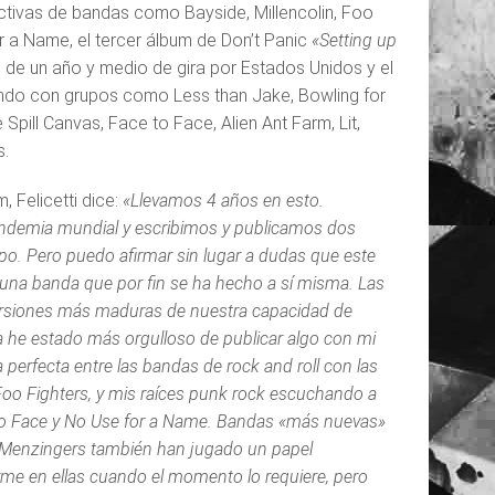
ctivas de bandas como Bayside, Millencolin, Foo
r a Name, el tercer álbum de Don’t Panic
«Setting up
 de un año y medio de gira por Estados Unidos y el
ndo con grupos como Less than Jake, Bowling for
 Spill Canvas, Face to Face, Alien Ant Farm, Lit,
s.
, Felicetti dice:
«Llevamos 4 años en esto.
demia mundial y escribimos y publicamos dos
o. Pero puedo afirmar sin lugar a dudas que este
 una banda que por fin se ha hecho a sí misma. Las
ersiones más maduras de nuestra capacidad de
 he estado más orgulloso de publicar algo con mi
perfecta entre las bandas de rock and roll con las
Foo Fighters, y mis raíces punk rock escuchando a
 Face y No Use for a Name. Bandas «más nuevas»
Menzingers también han jugado un papel
rme en ellas cuando el momento lo requiere, pero