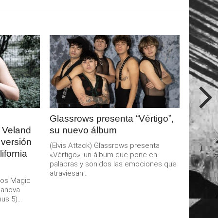
LEER
MAS
Glassrows presenta “Vértigo”,
 Veland
su nuevo álbum
 versión
(Elvis Attack) Glassrows presenta
ifornia
«Vértigo», un álbum que pone en
palabras y sonidos las emociones que
atraviesan...
aos Magic
danova
s 5)...