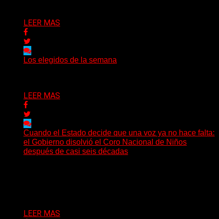
Delta 80
03/08/2026
LEER MAS
Los elegidos de la semana
Delta 80
02/08/2026
LEER MAS
Cuando el Estado decide que una voz ya no hace falta:
el Gobierno disolvió el Coro Nacional de Niños
después de casi seis décadas
Hay noticias que se leen en pocos segundos y, sin
embargo, necesitan mucho más tiempo para ser...
Delta 80
01/08/2026
LEER MAS