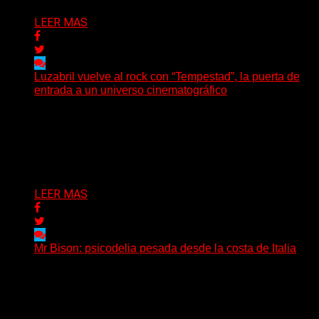
LEER MAS
Luzabril vuelve al rock con “Tempestad”, la puerta de
entrada a un universo cinematográfico
(SG) La cantante, compositora y realizadora argentina
inaugura con su nuevo single y videoclip una etapa
artística...
Delta 80
04/08/2026
LEER MAS
Mr Bison: psicodelia pesada desde la costa de Italia
(Brian Heason HBM Promotions/Music Plugger) Desde
un pequeño pueblo costero de la Toscana llega Mr
Bison, una...