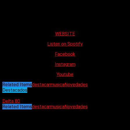
Stefan Segers, voz y guitarras
Martijn Debonnet, guitarras y acompañamientos
Guy Commeene, guitarras principales
Wouter Nottebaert, bajo y acompañamientos
Chevy Mahieu, batería
WEBSITE
Listen on Spotify
Facebook
Instagram
Youtube
Related Items
destacar
musica
Novedades
Destacados
20/08/2024
Delta 80
Related Items
destacar
musica
Novedades
Puede interesarte