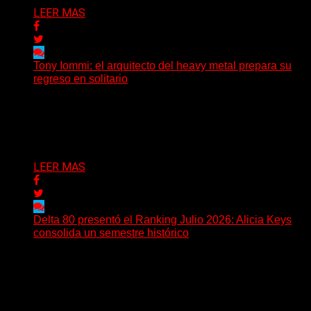
LEER MAS
Tony Iommi: el arquitecto del heavy metal prepara su
regreso en solitario
A sus 78 años, Tony Iommi sigue demostrando que la
creatividad no conoce fechas de vencimiento. El...
Delta 80
27/07/2026
LEER MAS
Delta 80 presentó el Ranking Julio 2026: Alicia Keys
consolida un semestre histórico
Delta 80 emitió una nueva edición del Ranking Mensual,
correspondiente a julio de 2026, confirmando una
tendencia...
Delta 80
26/07/2026