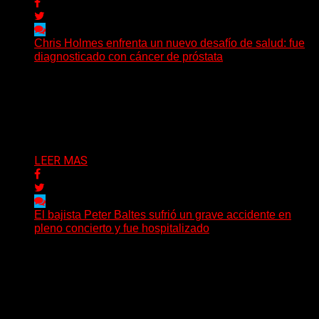
Chris Holmes enfrenta un nuevo desafío de salud: fue
diagnosticado con cáncer de próstata
El histórico guitarrista de W.A.S.P. comenzó un
tratamiento de radioterapia en Francia. Su esposa y
mánager, Catherine...
Delta 80
29/07/2026
LEER MAS
El bajista Peter Baltes sufrió un grave accidente en
pleno concierto y fue hospitalizado
El legendario bajista alemán Peter Baltes, histórico
integrante de Accept y actual miembro de
Dirkschneider y U.D.O.,...
Delta 80
28/07/2026