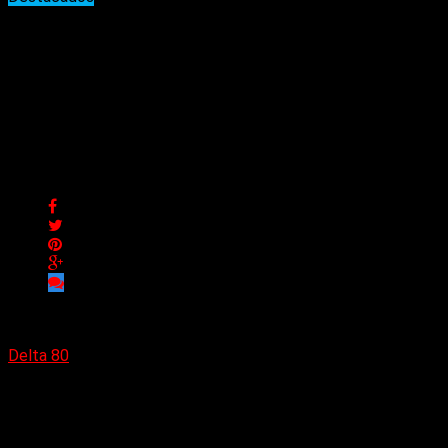
Dyscordia lanza el segundo
videoclip de su nuevo
álbum «The Road to
Oblivion»
Dyscordia lanza el segundo videoclip de su nuevo álbum «The
Road to Oblivion»
Delta 80
20/08/2024
(Hard Life Promotion) La banda de metal belga de Kortrijk
anuncia el lanzamiento del segundo videoclip de su próximo
álbum
«The road to Oblivion»
. La canción se llama
«The