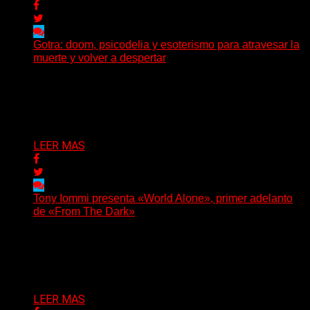
Gotra: doom, psicodelia y esoterismo para atravesar la
muerte y volver a despertar
Julián Barabino presenta Gotra, un nuevo proyecto que
cruza la densidad del doom y el metal alternativo...
Delta 80
31/07/2026
LEER MAS
Tony Iommi presenta «World Alone», primer adelanto
de «From The Dark»
Después de más de veinte años desde su último
trabajo solista, Tony Iommi confirmó el lanzamiento de...
Delta 80
30/07/2026
LEER MAS