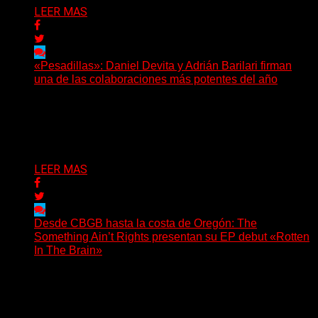
LEER MAS
«Pesadillas»: Daniel Devita y Adrián Barilari firman
una de las colaboraciones más potentes del año
Hay canciones que nacen para acompañar un momento
y otras que buscan dejar una marca. «Pesadillas», la...
Delta 80
06/08/2026
LEER MAS
Desde CBGB hasta la costa de Oregón: The
Something Ain’t Rights presentan su EP debut «Rotten
In The Brain»
(No Rules) The Something Ain’t Rights, de Astoria,
Oregón, lanzó su EP debut, «Rotten In The Brain»,...
Delta 80
05/08/2026