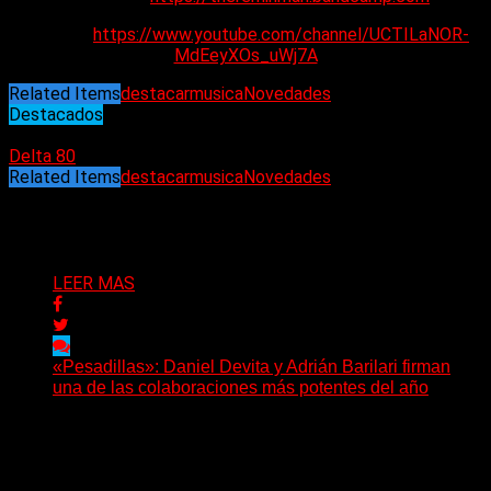
Youtube:
https://www.youtube.com/channel/UCTILaNOR-
MdEeyXOs_uWj7A
Related Items
destacar
musica
Novedades
Destacados
09/05/2024
Delta 80
Related Items
destacar
musica
Novedades
Puede interesarte
LEER MAS
«Pesadillas»: Daniel Devita y Adrián Barilari firman
una de las colaboraciones más potentes del año
Hay canciones que nacen para acompañar un momento
y otras que buscan dejar una marca. «Pesadillas», la...
Delta 80
06/08/2026