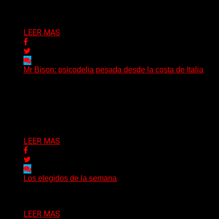
Delta 80
04/08/2026
LEER MAS
Mr Bison: psicodelia pesada desde la costa de Italia
(Brian Heason HBM Promotions/Music Plugger) Desde
un pequeño pueblo costero de la Toscana llega Mr
Bison, una...
Delta 80
03/08/2026
LEER MAS
Los elegidos de la semana
Delta 80
02/08/2026
LEER MAS