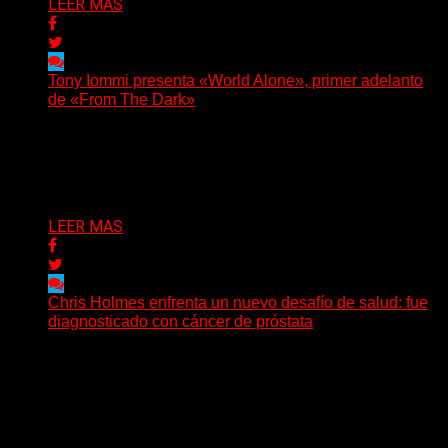
LEER MAS
Tony Iommi presenta «World Alone», primer adelanto
de «From The Dark»
Después de más de veinte años desde su último
trabajo solista, Tony Iommi confirmó el lanzamiento de...
Delta 80
30/07/2026
LEER MAS
Chris Holmes enfrenta un nuevo desafío de salud: fue
diagnosticado con cáncer de próstata
El histórico guitarrista de W.A.S.P. comenzó un
tratamiento de radioterapia en Francia. Su esposa y
mánager, Catherine...
Delta 80
29/07/2026