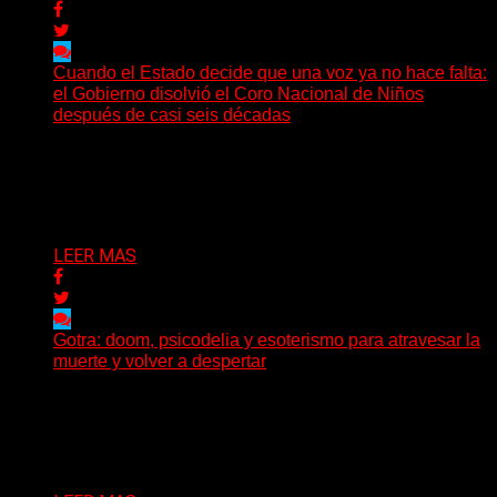
Cuando el Estado decide que una voz ya no hace falta:
el Gobierno disolvió el Coro Nacional de Niños
después de casi seis décadas
Hay noticias que se leen en pocos segundos y, sin
embargo, necesitan mucho más tiempo para ser...
Delta 80
01/08/2026
LEER MAS
Gotra: doom, psicodelia y esoterismo para atravesar la
muerte y volver a despertar
Julián Barabino presenta Gotra, un nuevo proyecto que
cruza la densidad del doom y el metal alternativo...
Delta 80
31/07/2026