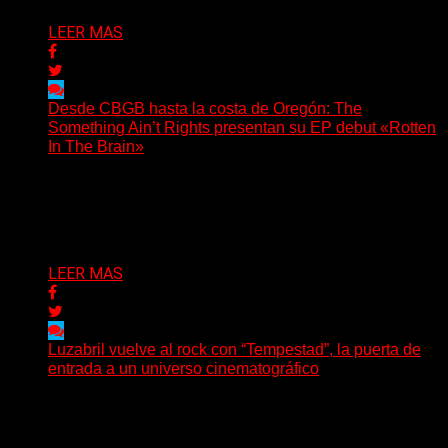
LEER MAS
Desde CBGB hasta la costa de Oregón: The
Something Ain’t Rights presentan su EP debut «Rotten
In The Brain»
(No Rules) The Something Ain’t Rights, de Astoria,
Oregón, lanzó su EP debut, «Rotten In The Brain»,...
Delta 80
05/08/2026
LEER MAS
Luzabril vuelve al rock con “Tempestad”, la puerta de
entrada a un universo cinematográfico
(SG) La cantante, compositora y realizadora argentina
inaugura con su nuevo single y videoclip una etapa
artística...