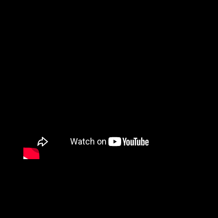
Stephen Hamm ha sido un miembro fundamental de la
escena musical y artística de Vancouver durante más de 25
años. Ha tocado el bajo, los teclados y cantado en bandas
como Slow, Tankhog, Canned Hamm y Nardwuar And The
Evaporators. Hoy, Stephen es Theremin Man, un viajero