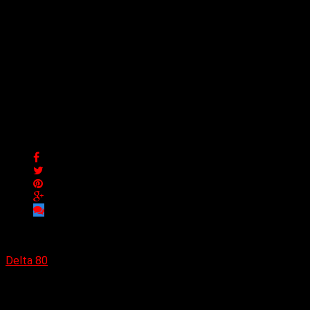
El álbum futurista de
Stephen Hamm Theremin
Man, «Songs for the
Future», desata sonidos
electrizantes
El álbum futurista de Stephen Hamm Theremin Man, «Songs
for the Future», desata sonidos electrizantes
Delta 80
09/05/2024
(No Rules) Stephen Hamm Theremin Man de Vancouver