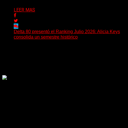
LEER MAS
Delta 80 presentó el Ranking Julio 2026: Alicia Keys
consolida un semestre histórico
Delta 80 emitió una nueva edición del Ranking Mensual,
correspondiente a julio de 2026, confirmando una
tendencia...
Delta 80
26/07/2026
Rock, pop, metal, hard rock, dance, electrónica, etc. Música
las 24 horas todo el año sin cambiar de emisora.
Sitio creado por SOLUMEDIA.COM.AR ©
Comunicate con Nosotros
Delta 80 - 2026. Transmite a través de