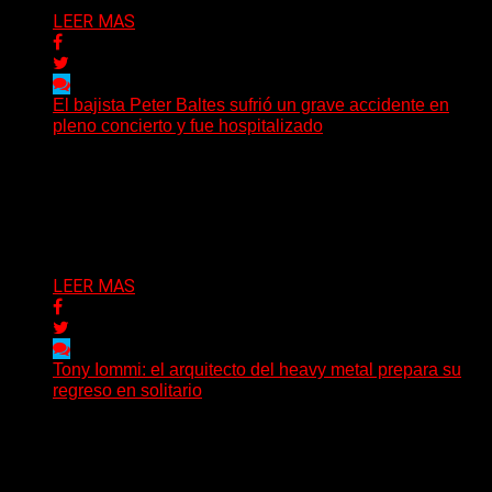
LEER MAS
El bajista Peter Baltes sufrió un grave accidente en
pleno concierto y fue hospitalizado
El legendario bajista alemán Peter Baltes, histórico
integrante de Accept y actual miembro de
Dirkschneider y U.D.O.,...
Delta 80
28/07/2026
LEER MAS
Tony Iommi: el arquitecto del heavy metal prepara su
regreso en solitario
A sus 78 años, Tony Iommi sigue demostrando que la
creatividad no conoce fechas de vencimiento. El...
Delta 80
27/07/2026