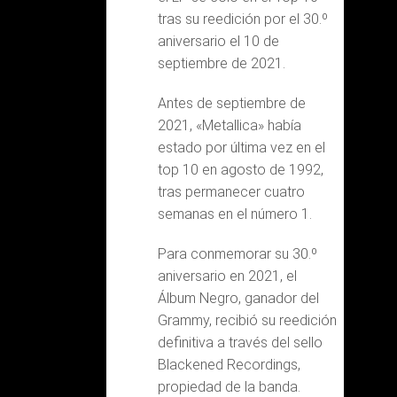
tras su reedición por el 30.º
aniversario el 10 de
septiembre de 2021.
Antes de septiembre de
2021, «Metallica» había
estado por última vez en el
top 10 en agosto de 1992,
tras permanecer cuatro
semanas en el número 1.
Para conmemorar su 30.º
aniversario en 2021, el
Álbum Negro, ganador del
Grammy, recibió su reedición
definitiva a través del sello
Blackened Recordings,
propiedad de la banda.