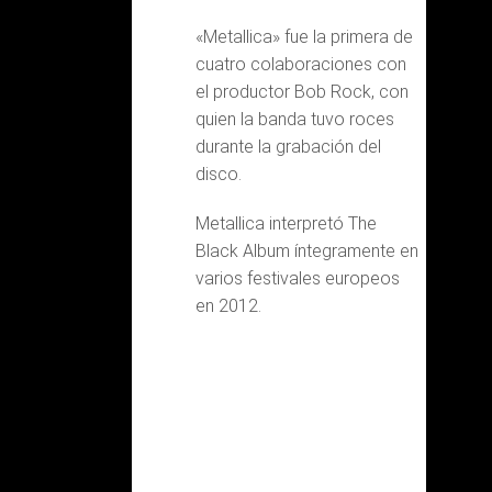
«Metallica» fue la primera de
cuatro colaboraciones con
el productor Bob Rock, con
quien la banda tuvo roces
durante la grabación del
disco.
Metallica interpretó The
Black Album íntegramente en
varios festivales europeos
en 2012.