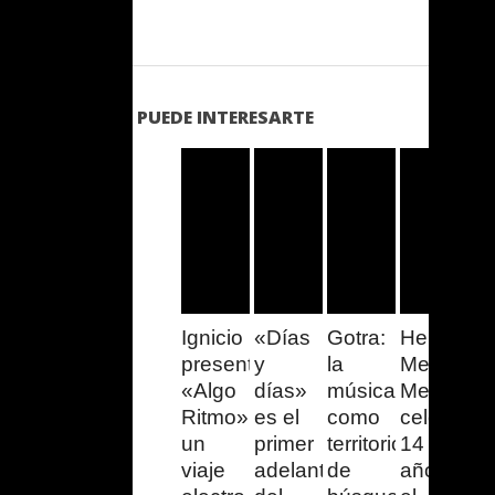
PUEDE INTERESARTE
LEER
LEER
LEER
LEER
MAS
MAS
MAS
MAS
Ignicio
«Días
Gotra:
Heresy
presenta
y
la
Metal
«Algo
días»
música
Media
Ritmo»,
es el
como
celebra
un
primer
territorio
14
viaje
adelanto
de
años: