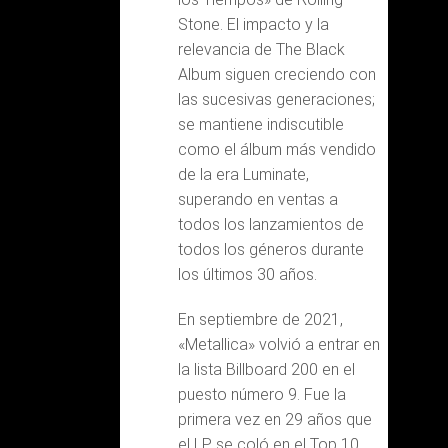
Stone. El impacto y la
relevancia de The Black
Album siguen creciendo con
las sucesivas generaciones;
se mantiene indiscutible
como el álbum más vendido
de la era Luminate,
superando en ventas a
todos los lanzamientos de
todos los géneros durante
los últimos 30 años.
En septiembre de 2021,
«Metallica» volvió a entrar en
la lista Billboard 200 en el
puesto número 9. Fue la
primera vez en 29 años que
el LP se coló en el Top 10