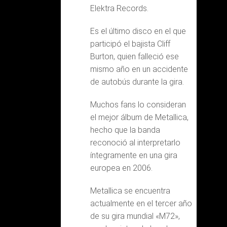
Elektra Records.
Es el último disco en el que
participó el bajista Cliff
Burton, quien falleció ese
mismo año en un accidente
de autobús durante la gira.
Muchos fans lo consideran
el mejor álbum de Metallica,
hecho que la banda
reconoció al interpretarlo
íntegramente en una gira
europea en 2006.
Metallica se encuentra
actualmente en el tercer año
de su gira mundial «M72»,