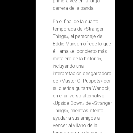
primera vez en la larga
carrera de la banda.
En el final de la cuarta
temporada de «Stranger
Things», el personaje de
Eddie Munson ofrece lo que
él llama «el concierto más
metalero de la historia»,
incluyendo una
interpretación desgarradora
de «Master Of Puppets» con
su querida guitarra Warlock,
en el universo alternativo
«Upside Down» de «Stranger
Things», mientras intenta
ayudar a sus amigos a
vencer al villano de la
temporada, un demonio