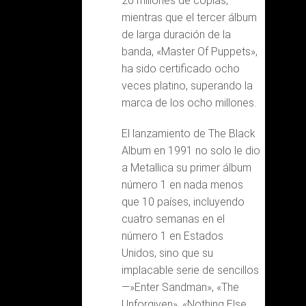
20 millones de copias,
mientras que el tercer álbum
de larga duración de la
banda, «Master Of Puppets»,
ha sido certificado ocho
veces platino, superando la
marca de los ocho millones.
El lanzamiento de The Black
Album en 1991 no solo le dio
a Metallica su primer álbum
número 1 en nada menos
que 10 países, incluyendo
cuatro semanas en el
número 1 en Estados
Unidos, sino que su
implacable serie de sencillos
—»Enter Sandman», «The
Unforgiven», «Nothing Else