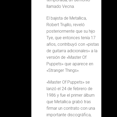
llamado Vecna.
El bajista de Metallica,
Robert Trujillo, reveló
posteriormente que su hijo
Tye, que entonces tenía 17
años, contribuyó con «pistas
de guitarra adicionales» a la
versión de «Master Of
Puppets» que aparece en
«Stranger Things».
«Master Of Puppets» se
lanzó el 24 de febrero de
1986 y fue el primer álbum
que Metallica grabó tras
firmar un contrato con una
importante discográfica,