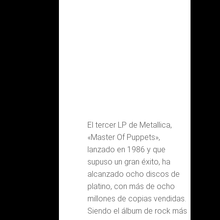
El tercer LP de Metallica,
«Master Of Puppets»,
lanzado en 1986 y que
supuso un gran éxito, ha
alcanzado ocho discos de
platino, con más de ocho
millones de copias vendidas.
Siendo el álbum de rock más