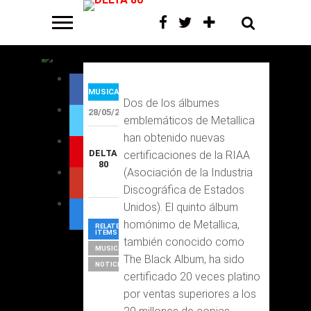
ocho veces
MUSICA
Dos de los álbumes
28/05/2025
emblemáticos de Metallica
han obtenido nuevas
DELTA
certificaciones de la RIAA
80
(Asociación de la Industria
Discográfica de Estados
Unidos). El quinto álbum
homónimo de Metallica,
RELATED
ITEMS
también conocido como
MUSICA
The Black Album, ha sido
NOTICIAS
certificado 20 veces platino
por ventas superiores a los