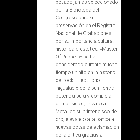
pesado jamás seleccionado
por la Biblioteca del
Congreso para su
preservación en el Registro
Nacional de Grabaciones
por su importancia cultural,
histórica o estética, «Master
Of Puppets» se ha
considerado durante mucho
tiempo un hito en la historia
del rock. El equilibrio
inigualable del álbum, entre
potencia pura y compleja
composición, le valió a
Metallica su primer disco de
oro, elevando a la banda a
nuevas cotas de aclamación
de la crítica gracias a