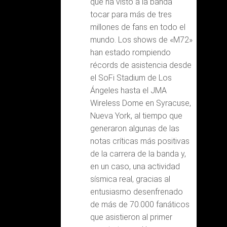
que ha visto a la banda
tocar para más de tres
millones de fans en todo el
mundo. Los shows de «M72»
han estado rompiendo
récords de asistencia desde
el SoFi Stadium de Los
Ángeles hasta el JMA
Wireless Dome en Syracuse,
Nueva York, al tiempo que
generaron algunas de las
notas críticas más positivas
de la carrera de la banda y,
en un caso, una actividad
sísmica real, gracias al
entusiasmo desenfrenado
de más de 70.000 fanáticos
que asistieron al primer