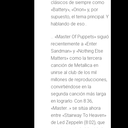
clásicos de siempre como
«Battery», «Orion» y, por
supuesto, el tema principal. Y
hablando de eso…
… «Master Of Puppets» siguió
recientemente a «Enter
Sandman» y «Nothing Else
Matters» como la tercera
canción de Metallica en
unirse al club de los mil
millones de reproducciones,
convirtiéndose en la
segunda canción más larga
en lograrlo. Con 8:36,
«Master…» se sitúa ahora
entre «Stairway To Heaven»
de Led Zeppelin (8:02), que