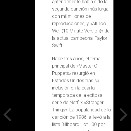
anteriormente había sido la
segunda canción más larga
con mil millones de
reproducciones, y «All Too
Well (10 Minute Version)» de
la actual campeona, Taylor
Swift.
Hace tres años, el tema
principal de «Master Of
Puppets» resurgió en
Estados Unidos tras su
inclusión en la cuarta
temporada de la exitosa
serie de Netflix «Stranger
Things». La popularidad de la
canción de 1986 la llevó a la
lista Billboard Hot 100 por