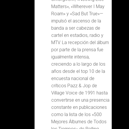
Matters», «Wherever I May
Roam» y «Sad But True»—
impulsó el ascenso de la
banda a ser cabezas de
cartel en estadios, radio y
MTV. La recepción del álbum
por parte de la prensa fue
igualmente intensa,
creciendo a lo largo de los
años desde el top 10 de la
encuesta nacional de
críticos Pazz & Jop de
Village Voice de 1991 hasta
convertirse en una presencia
constante en publicaciones
como la lista de los «500
Mejores Álbumes de Todos
los Tiempos» de Rolling