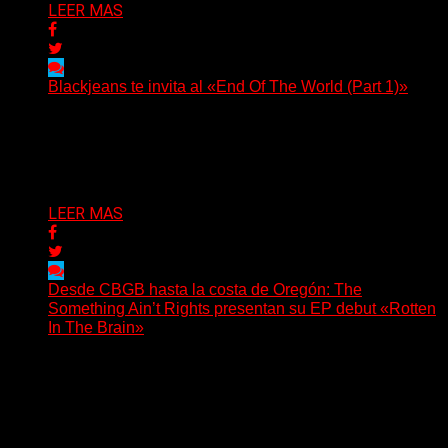
LEER MAS
Blackjeans te invita al «End Of The World (Part 1)»
(Tallulah PR) Hoy, el artista neoyorquino Blackjeans
invita a los oyentes a su universo salvaje y teatral...
Delta 80
06/08/2026
LEER MAS
Desde CBGB hasta la costa de Oregón: The
Something Ain’t Rights presentan su EP debut «Rotten
In The Brain»
(No Rules) The Something Ain’t Rights, de Astoria,
Oregón, lanzó su EP debut, «Rotten In The Brain»,...
Delta 80
05/08/2026