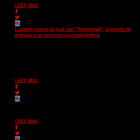
LEER MAS
Luzabril vuelve al rock con “Tempestad”, la puerta de
entrada a un universo cinematográfico
(SG) La cantante, compositora y realizadora argentina
inaugura con su nuevo single y videoclip una etapa
artística...
Delta 80
04/08/2026
LEER MAS
Delta 80
03/08/2026
LEER MAS