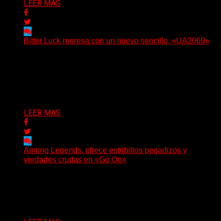
LEER MAS
Bitter Luck regresa con un nuevo sencillo, «UA2069»
(Brian Heason HBM Promotions/Music Plugger) Bitter
Luck regresa con un nuevo sencillo, «UA2069», fruto de
sus recientes...
Delta 80
05/08/2026
LEER MAS
Among Legends, ofrece estribillos pegadizos y
verdades crudas en «Go On»
(No Rules) El trío punk de Ontario, Among Legends,
irrumpe con fuerza en «Lose My Grip». El...
Delta 80
05/08/2026