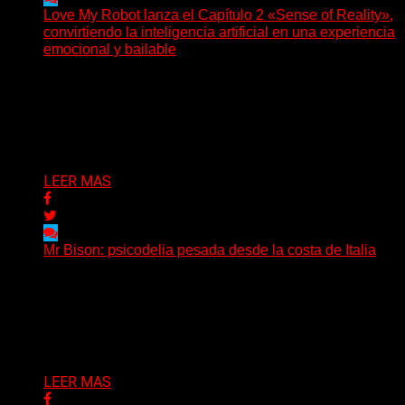
Love My Robot lanza el Capítulo 2 «Sense of Reality»,
convirtiendo la inteligencia artificial en una experiencia
emocional y bailable
(Diego Armando Báez Peña) Convirtiendo la inteligencia
artificial en una experiencia emocional y bailable.
Después de una gira...
Delta 80
03/08/2026
LEER MAS
Mr Bison: psicodelia pesada desde la costa de Italia
(Brian Heason HBM Promotions/Music Plugger) Desde
un pequeño pueblo costero de la Toscana llega Mr
Bison, una...
Delta 80
03/08/2026
LEER MAS