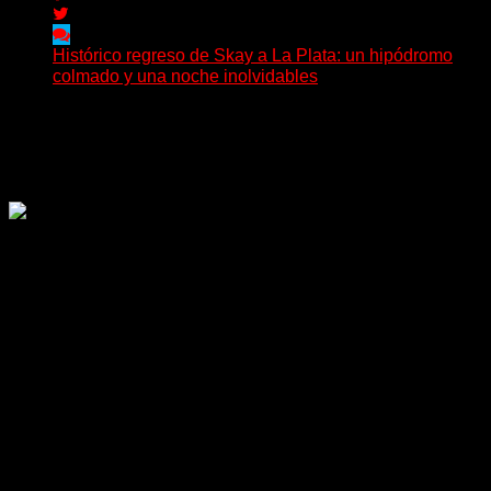
Histórico regreso de Skay a La Plata: un hipódromo
colmado y una noche inolvidables
(Gonna Go) El guitarrista y cantante Skay regresó a La
Plata, luego de 12 años, para presentarse...
Delta 80
02/08/2026
Rock, pop, metal, hard rock, dance, electrónica, etc. Música
las 24 horas todo el año sin cambiar de emisora.
Sitio creado por SOLUMEDIA.COM.AR ©
Comunicate con Nosotros
Delta 80 - 2026. Transmite a través de
su plataforma online desde Caseros,
3F, Bs. As., Argentina. Whatsapp: +54
911 5833 5083 | Mail: