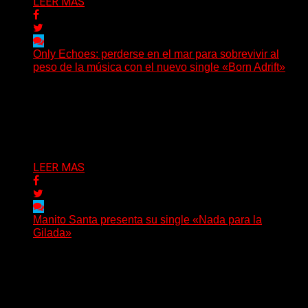
LEER MAS
Only Echoes: perderse en el mar para sobrevivir al
peso de la música con el nuevo single «Born Adrift»
(C Squared Music) La banda instrumental de post-
metal de Denver presenta “Born Adrift”, canción que da
nombre...
Delta 80
04/08/2026
LEER MAS
Manito Santa presenta su single «Nada para la
Gilada»
(SG) Manito Santa, banda de Punk oriunda de La Plata,
presenta en sociedad su single «Nada para...
Delta 80
04/08/2026