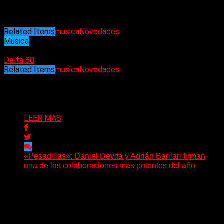
Gary Lalonde – bajo
Peter Nunn – teclados
Related Items
musica
Novedades
Musica
27/05/2025
Delta 80
Related Items
musica
Novedades
Puede interesarte
LEER MAS
«Pesadillas»: Daniel Devita y Adrián Barilari firman
una de las colaboraciones más potentes del año
Hay canciones que nacen para acompañar un momento
y otras que buscan dejar una marca. «Pesadillas», la...
Delta 80
06/08/2026