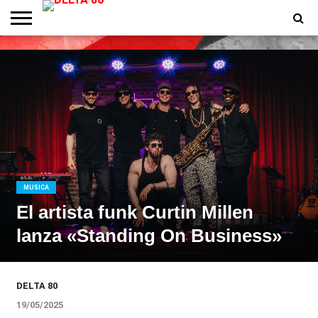
ENTREVISTAS
PREMIOS
PRODUCCIONES
PROGRAMACION
CONTACTO
HOMEPAGE
MUSICA
El artista funk Curtin Millen
lanza «Standing On Business»
DELTA 80
19/05/2025