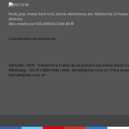
Rock, pop, metal, hard rock, dance, electrónica, etc. Música las 24 horas
emisora.
Sitio creado por SOLUMEDIA.COM.AR ©
Comunicate con Nosotros
Delta 80 - 2026. Transmite a través de su plataforma online desde Ca
Whatsapp: +54 911 5833 5083 | Mail: delta80@live.com.ar | Para tener
delta80@live.com.ar