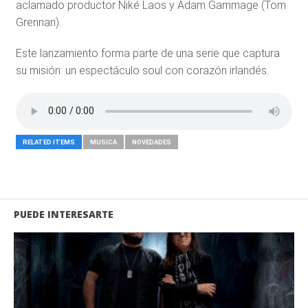
aclamado productor Niké Laos y Adam Gammage (Tom
Grennan).
Este lanzamiento forma parte de una serie que captura
su misión: un espectáculo soul con corazón irlandés.
RELATED ITEMS
MUSICA
NOVEDADES
PUEDE INTERESARTE