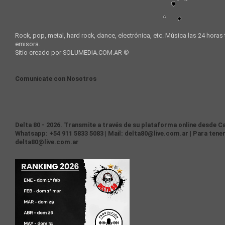
Rock, pop, metal, hard rock, dance, electrónica, etc. Música las 24 horas
emisora.
Sitio creado por SOLUMEDIA.COM.AR ©
Comunicate con Nosotros
Delta 80 - 2026. Transmite a través de su plataforma online desde Ca
Whatsapp: +54 911 5833 5083 | Mail: delta80@live.com.ar | Para tener
delta80@live.com.ar