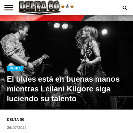
ENTREVISTAS
PREMIOS
PRODUCCIONES
PROGRAMACION
CONTACTO
HOMEPAGE
MUSICA
El blues está en buenas manos
mientras Leilani Kilgore siga
luciendo su talento
DELTA 80
26/07/2024