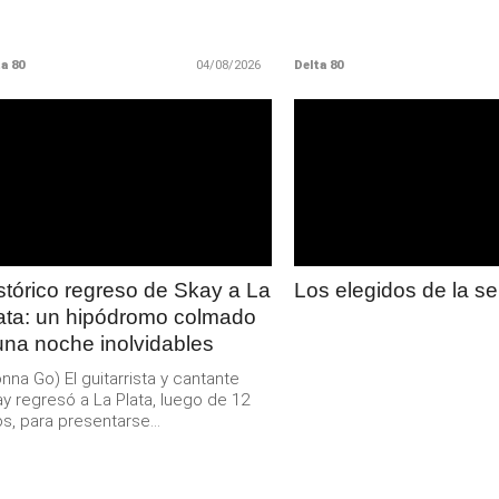
a 80
04/08/2026
Delta 80
LEER
LEER
MAS
MAS
stórico regreso de Skay a La
Los elegidos de la 
ata: un hipódromo colmado
una noche inolvidables
nna Go) El guitarrista y cantante
y regresó a La Plata, luego de 12
s, para presentarse...