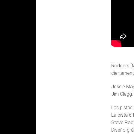
Rodgers (M
ciertament
Jessie May:
Jim Clegg:
Las pistas
La pista 6
Steve Rodge
Diseño grá