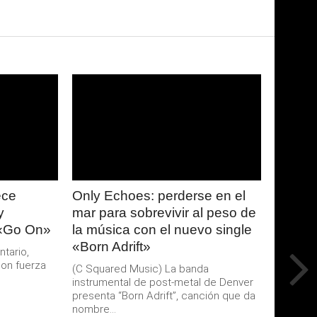
LEER
MAS
ece
Only Echoes: perderse en el
y
mar para sobrevivir al peso de
 «Go On»
la música con el nuevo single
«Born Adrift»
ntario,
on fuerza
(C Squared Music) La banda
instrumental de post-metal de Denver
presenta “Born Adrift”, canción que da
nombre...