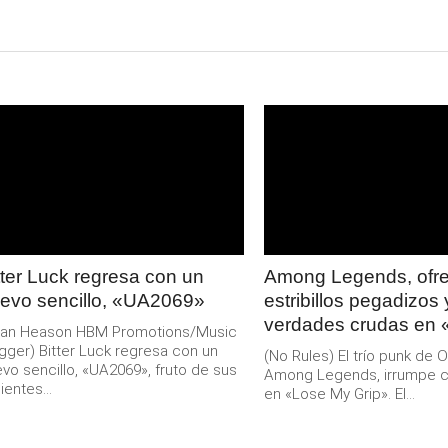
LEER
LEER
MAS
MAS
tter Luck regresa con un
Among Legends, ofr
evo sencillo, «UA2069»
estribillos pegadizos 
verdades crudas en
rian Heason HBM Promotions/Music
gger) Bitter Luck regresa con un
(No Rules) El trío punk de O
vo sencillo, «UA2069», fruto de sus
Among Legends, irrumpe c
ientes...
en «Lose My Grip». El...