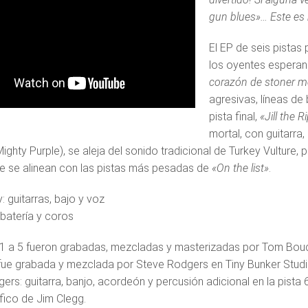
gun blues»… Este es 
El EP de seis pistas
los oyentes esperan 
corazón de stoner me
agresivas, líneas de
pista final,
«Jill the R
mortal, con guitarra
ighty Purple), se aleja del sonido tradicional de Turkey Vulture,
e se alinean con las pistas más pesadas de
«On the list»
.
 guitarras, bajo y voz
 batería y coros
 1 a 5 fueron grabadas, mezcladas y masterizadas por Tom Boud
 fue grabada y mezclada por Steve Rodgers en Tiny Bunker Stu
rs: guitarra, banjo, acordeón y percusión adicional en la pista 6
fico de Jim Clegg.