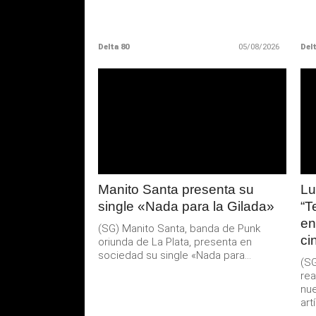
Delta 80
05/08/2026
Delt
LEER
MAS
Manito Santa presenta su
Lu
single «Nada para la Gilada»
“T
en
(SG) Manito Santa, banda de Punk
ci
oriunda de La Plata, presenta en
sociedad su single «Nada para...
(SG
rea
nue
artí