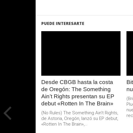
PUEDE INTERESARTE
LEER
MAS
Desde CBGB hasta la costa
Bi
de Oregón: The Something
nu
Ain’t Rights presentan su EP
(B
debut «Rotten In The Brain»
Plu
nue
(No Rules) The Something Ain’t Rights,
rec
de Astoria, Oregón, lanzó su EP debut,
«Rotten In The Brain»,...