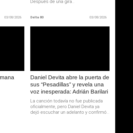
Después de una gira...
03/08/2026
Delta 80
03/08/2026
LEER
MAS
semana
Daniel Devita abre la puerta de
sus “Pesadillas” y revela una
voz inesperada: Adrián Barilari
La canción todavía no fue publicada
oficialmente, pero Daniel Devita ya
dejó escuchar un adelanto y confirmó...