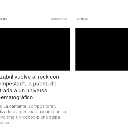
a 80
05/08/2026
Delta 80
LEER
LEER
MAS
MAS
zabril vuelve al rock con
empestad”, la puerta de
trada a un universo
nematográfico
) La cantante, compositora y
lizadora argentina inaugura con su
vo single y videoclip una etapa
stica...