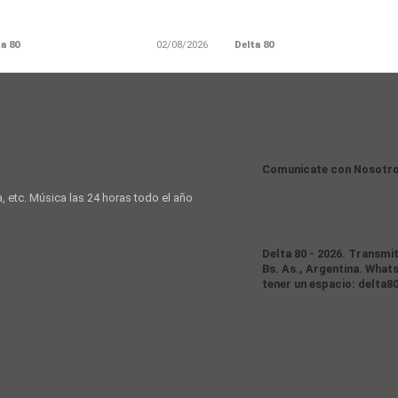
a 80
02/08/2026
Delta 80
Comunicate con Nosotr
a, etc. Música las 24 horas todo el año
Delta 80 - 2026. Transmi
Bs. As., Argentina. Whats
tener un espacio: delta8