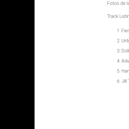
Fotos de l
Track Listi
Fie
Unti
Dol
Adu
Har
Jill