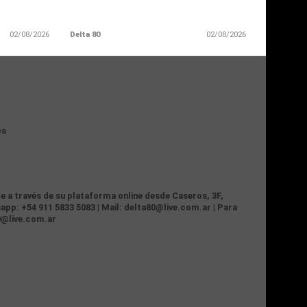
02/08/2026
Delta 80
02/08/2026
os
te a través de su plataforma online desde Caseros, 3F,
app: +54 911 5833 5083 | Mail: delta80@live.com.ar | Para
0@live.com.ar