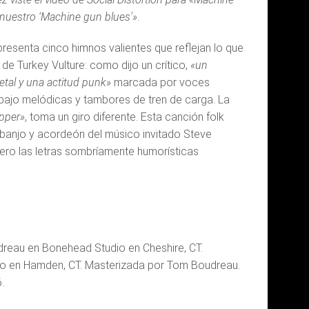
nuestro ‘Machine gun blues'»
.
 presenta cinco himnos valientes que reflejan lo que
de Turkey Vulture: como dijo un crítico,
«un
tal y una actitud punk»
marcada por voces
 bajo melódicas y tambores de tren de carga. La
ipper»
, toma un giro diferente. Esta canción folk
, banjo y acordeón del músico invitado Steve
 pero las letras sombríamente humorísticas
reau en Bonehead Studio en Cheshire, CT.
dio en Hamden, CT. Masterizada por Tom Boudreau.
.