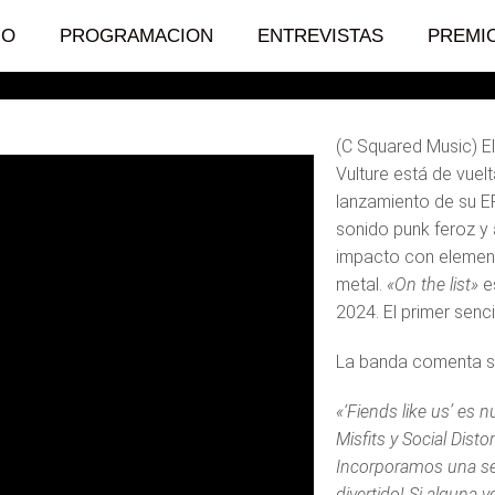
IO
PROGRAMACION
ENTREVISTAS
PREMI
(C Squared Music) E
Vulture está de vuel
lanzamiento de su 
sonido punk feroz y 
impacto con element
metal.
«On the list»
es
2024. El primer senci
La banda comenta 
«‘Fiends like us’ es 
Misfits y Social Disto
Incorporamos una sec
divertido! Si alguna v