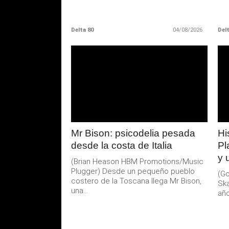
Delta 80
04/08/2026
Delt
LEER
MAS
Mr Bison: psicodelia pesada
Hi
desde la costa de Italia
Pl
y 
(Brian Heason HBM Promotions/Music
Plugger) Desde un pequeño pueblo
(Go
costero de la Toscana llega Mr Bison,
Ska
una...
año