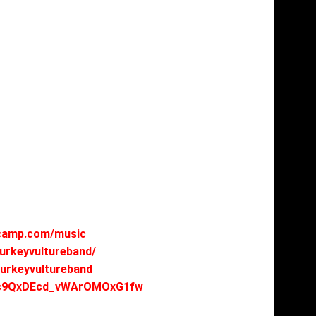
dcamp.com/music
urkeyvultureband/
urkeyvultureband
CHc9QxDEcd_vWArOMOxG1fw