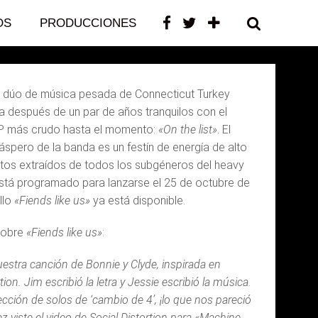
OS
PRODUCCIONES
CONTACTO
l dúo de música pesada de Connecticut Turkey
ta después de un par de años tranquilos con el
EP más crudo hasta el momento:
«On the list»
. El
áspero de la banda es un festín de energía de alto
os extraídos de todos los subgéneros del heavy
tá programado para lanzarse el 25 de octubre de
llo
«Fiends like us»
ya está disponible.
sobre
«Fiends like us»
:
nuestra canción de Bonnie y Clyde, inspirada en
rtion. Jim escribió la letra y Jessie escribió la música.
ción de solos de ‘cambio de 4’, ¡lo que nos pareció
ez viste el video de Social Distortion para «Machine