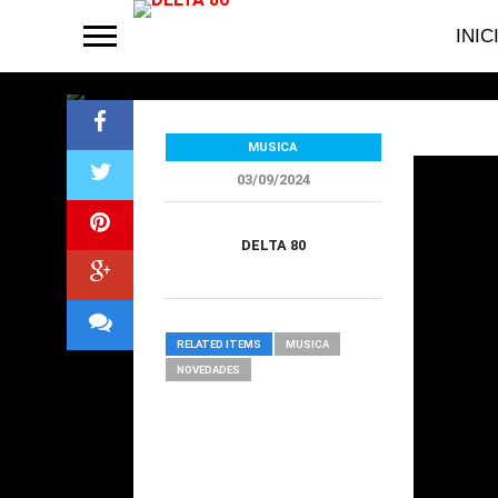
antes de su EP
INIC
MUSICA
03/09/2024
DELTA 80
RELATED ITEMS
MUSICA
NOVEDADES