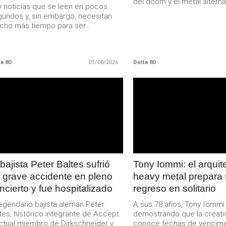
del doom y el metal alternat
 noticias que se leen en pocos
undos y, sin embargo, necesitan
ho más tiempo para ser...
a 80
01/08/2026
Delta 80
LEER
LEER
MAS
MAS
 bajista Peter Baltes sufrió
Tony Iommi: el arquit
 grave accidente en pleno
heavy metal prepara
ncierto y fue hospitalizado
regreso en solitario
legendario bajista alemán Peter
A sus 78 años, Tony Iommi
tes, histórico integrante de Accept
demostrando que la creati
ctual miembro de Dirkschneider y
conoce fechas de vencimien