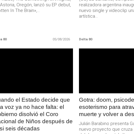
Astoria, Oregón, lanzó su EP debut,
realizadora argentina inau
tten In The Brain»,...
nuevo single y videoclip un
artística...
a 80
05/08/2026
Delta 80
LEER
LEER
MAS
MAS
ando el Estado decide que
Gotra: doom, psicodel
a voz ya no hace falta: el
esoterismo para atrav
bierno disolvió el Coro
muerte y volver a des
cional de Niños después de
Julián Barabino presenta Go
si seis décadas
nuevo proyecto que cruza 