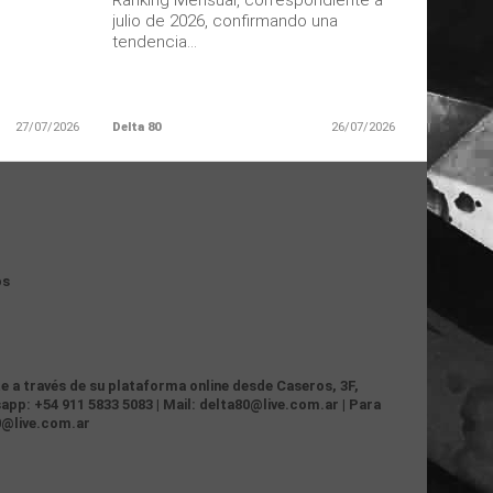
Ranking Mensual, correspondiente a
julio de 2026, confirmando una
tendencia...
27/07/2026
Delta 80
26/07/2026
os
te a través de su plataforma online desde Caseros, 3F,
app: +54 911 5833 5083 | Mail: delta80@live.com.ar | Para
0@live.com.ar