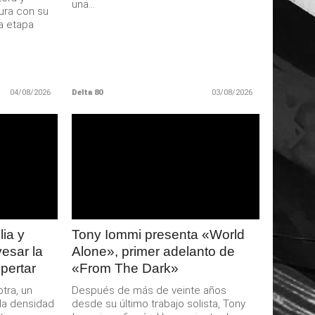
una...
gura con su
a etapa
04/08/2026
Delta 80
03/08/2026
LEER
MAS
ia y
Tony Iommi presenta «World
esar la
Alone», primer adelanto de
pertar
«From The Dark»
tra, un
Después de más de veinte años
la densidad
desde su último trabajo solista, Tony