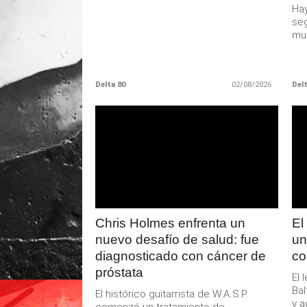
Hay
seg
muc
Delta 80
02/08/2026
Delt
LEER
MAS
Chris Holmes enfrenta un
El
nuevo desafío de salud: fue
un
diagnosticado con cáncer de
co
próstata
El 
Bal
El histórico guitarrista de W.A.S.P.
y a