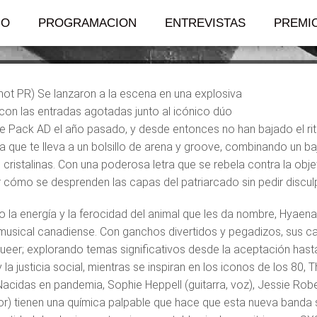
 trophy», su primer 
IO
PROGRAMACION
ENTREVISTAS
PREMI
ot PR) Se lanzaron a la escena en una explosiva
con las entradas agotadas junto al icónico dúo
e Pack AD el año pasado, y desde entonces no han bajado el ri
ya que te lleva a un bolsillo de arena y groove, combinando un 
cristalinas. Con una poderosa letra que se rebela contra la obje
r cómo se desprenden las capas del patriarcado sin pedir discul
 la energía y la ferocidad del animal que les da nombre, Hyaen
musical canadiense. Con ganchos divertidos y pegadizos, sus ca
queer; explorando temas significativos desde la aceptación hasta 
 y la justicia social, mientras se inspiran en los iconos de los 80,
Nacidas en pandemia, Sophie Heppell (guitarra, voz), Jessie Robe
dor) tienen una química palpable que hace que esta nueva band