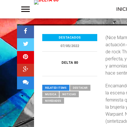
lanzará «Little
INIC
(Nice Marm
DESTACADOS
actuación 
07/05/2022
de rock Th
perfecta, 
DELTA 80
y armonías 
hace senti
Encarnando
RELATED ITEMS
DESTACAR
la escena 
MUSICA
NOTICIAS
feminista 
NOVEDADES
la brujería
Warpaint. 
(sintetiza