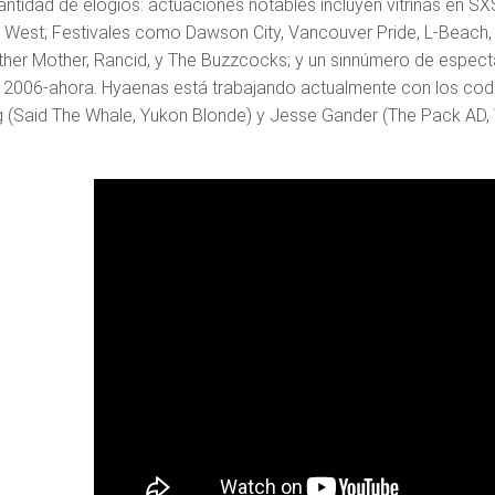
antidad de elogios: actuaciones notables incluyen vitrinas en
 West; Festivales como Dawson City, Vancouver Pride, L-Beach,
ther Mother, Rancid, y The Buzzcocks; y un sinnúmero de espect
 2006-ahora. Hyaenas está trabajando actualmente con los cod
(Said The Whale, Yukon Blonde) y Jesse Gander (The Pack AD, W