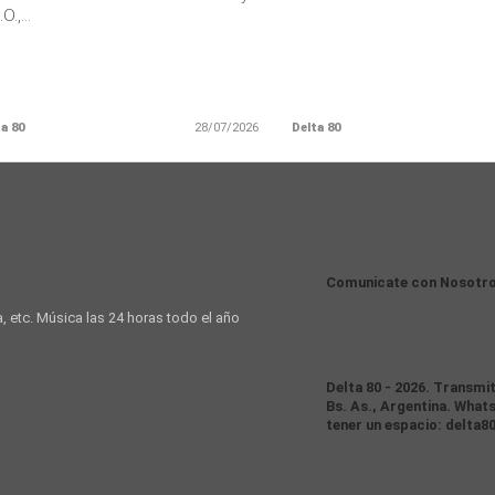
O.,...
a 80
28/07/2026
Delta 80
Comunicate con Nosotr
a, etc. Música las 24 horas todo el año
Delta 80 - 2026. Transmi
Bs. As., Argentina. Whats
tener un espacio: delta8