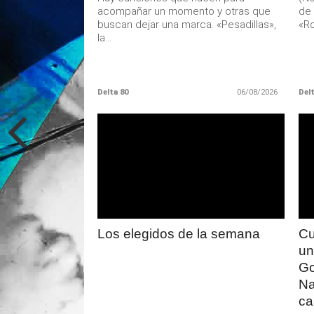
acompañar un momento y otras que
de 
buscan dejar una marca. «Pesadillas»,
«Ro
la...
Delta 80
06/08/2026
Delt
LEER
MAS
Los elegidos de la semana
Cu
un
Go
Na
ca