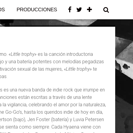
single
OS
PRODUCCIONES
CONTACTO
tmo.
«Little trophy»
es la canción introductoria
bajo y una batería potentes con melodías pegadizas
tivación sexual de las mujeres, «
Little trophy»
te
pas.
as es una nueva banda de indie rock que irrumpe en
nciones están escritas a través de una lente
la vigilancia, celebrando el amor por la naturaleza,
 The Go-Go’s, hasta los queridos indie de hoy en día,
rtson (bajo), Jen Foster (batería) y Luvia Petersen
a se sienta como siempre. Cada Hyaena viene con