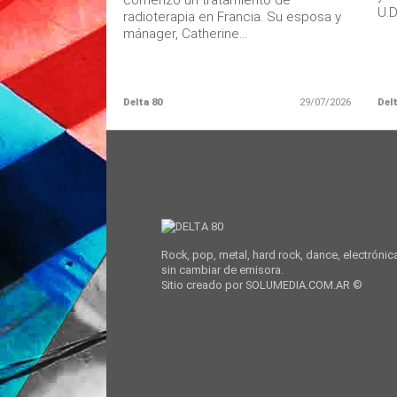
comenzó un tratamiento de
U.D.
radioterapia en Francia. Su esposa y
mánager, Catherine...
Delta 80
29/07/2026
Delt
Rock, pop, metal, hard rock, dance, electrónic
sin cambiar de emisora.
Sitio creado por SOLUMEDIA.COM.AR ©