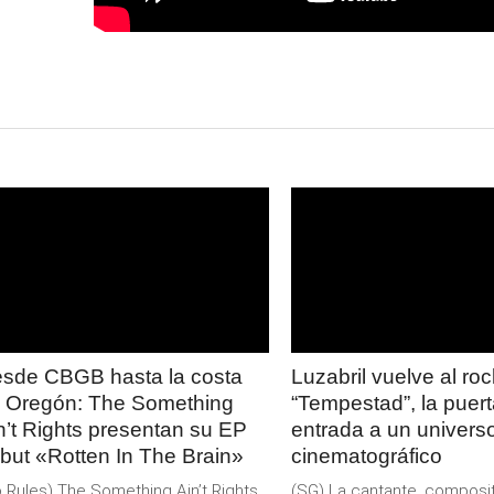
LEER
LEER
MAS
MAS
sde CBGB hasta la costa
Luzabril vuelve al ro
 Oregón: The Something
“Tempestad”, la puer
n’t Rights presentan su EP
entrada a un univers
but «Rotten In The Brain»
cinematográfico
 Rules) The Something Ain’t Rights,
(SG) La cantante, composit