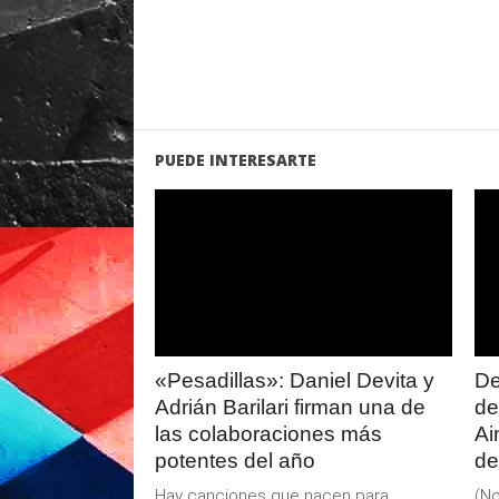
PUEDE INTERESARTE
LEER
MAS
«Pesadillas»: Daniel Devita y
De
Adrián Barilari firman una de
de
las colaboraciones más
Ai
potentes del año
de
Hay canciones que nacen para
(No