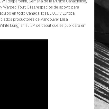
 SXSW, Reeperbahn, Semana de la Música Canadiense,
 y Warped Tour; Giras/espacios de apoyo para
áculos en todo Canadá, los EE.UU., y Europa
iciados productores de Vancouver Elisa
hite Lung) en su EP de debut que se publicará en