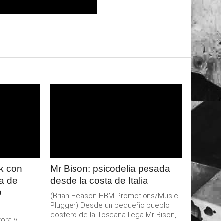
LEER
MAS
ck con
Mr Bison: psicodelia pesada
ta de
desde la costa de Italia
o
(Brian Heason HBM Promotions/Music
Plugger) Desde un pequeño pueblo
costero de la Toscana llega Mr Bison,
ora y