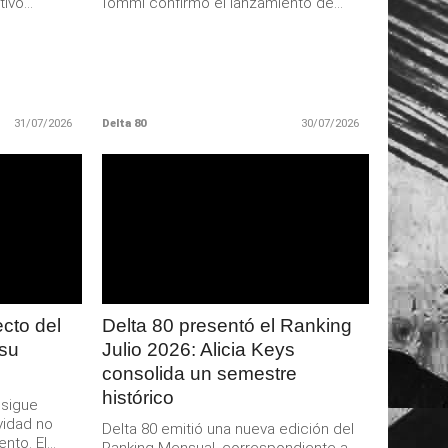
ivo...
Iommi confirmó el lanzamiento de...
31/07/2026
Delta 80
30/07/2026
LEER
MAS
ecto del
Delta 80 presentó el Ranking
 su
Julio 2026: Alicia Keys
consolida un semestre
histórico
 sigue
vidad no
Delta 80 emitió una nueva edición del
to. El...