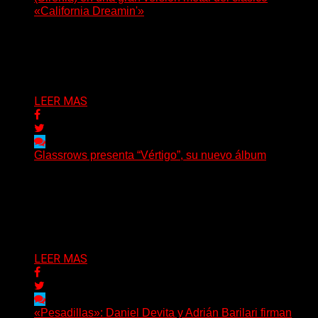
«California Dreamin'»
La vocalista chilena de Chaos Magic participa junto a
Helle Bohdanova (Ignea) y Karmen Klinc (Venus 5)...
Delta 80
07/08/2026
LEER MAS
Glassrows presenta “Vértigo”, su nuevo álbum
(Elvis Attack) Glassrows presenta «Vértigo», un álbum
que pone en palabras y sonidos las emociones que
atraviesan...
Delta 80
07/08/2026
LEER MAS
«Pesadillas»: Daniel Devita y Adrián Barilari firman