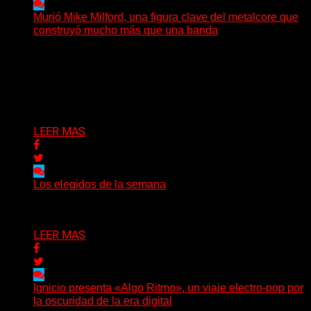
Murió Mike Milford, una figura clave del metalcore que
construyó mucho más que una banda
El mundo del metalcore estadounidense recibió una
noticia que golpeó especialmente a quienes conocen la
historia del...
Delta 80
09/08/2026
LEER MAS
Los elegidos de la semana
Delta 80
09/08/2026
LEER MAS
Ignicio presenta «Algo Ritmo», un viaje electro-pop por
la oscuridad de la era digital