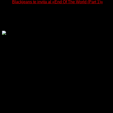
Blackjeans te invita al «End Of The World (Part 1)»
(Tallulah PR) Hoy, el artista neoyorquino Blackjeans
invita a los oyentes a su universo salvaje y teatral...
Delta 80
06/08/2026
Rock, pop, metal, hard rock, dance, electrónica, etc. Música
las 24 horas todo el año sin cambiar de emisora.
Sitio creado por SOLUMEDIA.COM.AR ©
Comunicate con Nosotros
Delta 80 - 2026. Transmite a través de
su plataforma online desde Caseros,
3F, Bs. As., Argentina. Whatsapp: +54
911 5833 5083 | Mail:
delta80@live.com.ar | Para tener un
espacio: delta80@live.com.ar