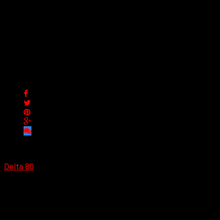
El líder de Smilex, Lee
Christian, ha lanzado su
primer sencillo del año,
«The Fountain»
El líder de Smilex, Lee Christian, ha lanzado su primer sencillo
del año, «The Fountain»
Delta 80
14/03/2025