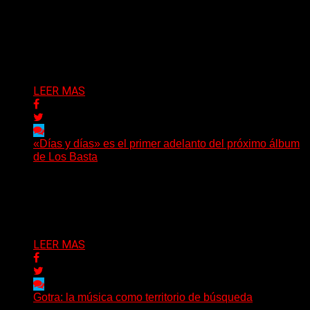
(DyM) Electro-pop, oscuridad y alienación digital se
encuentran en el nuevo EP conceptual del artista
santafesino, una...
Delta 80
08/08/2026
LEER MAS
«Días y días» es el primer adelanto del próximo álbum
de Los Basta
(Nadya Cabrera) Los Basta presentan “Días y días”,
primer adelanto de lo que será su segundo álbum...
Delta 80
08/08/2026
LEER MAS
Gotra: la música como territorio de búsqueda