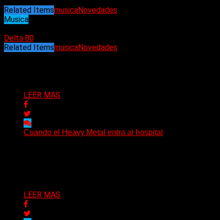
Related Items
musica
Novedades
Musica
14/03/2025
Delta 80
Related Items
musica
Novedades
Puede interesarte
LEER MAS
Cuando el Heavy Metal entra al hospital
The Scepter, un paciente de 27 años y una historia
sobre música, comunidad y las distintas maneras...
Delta 80
09/08/2026
LEER MAS