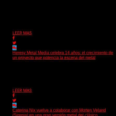
Hay músicas que buscan respuestas y otras que
prefieren abrir preguntas. En ese territorio, donde el
sonido...
Delta 80
08/08/2026
LEER MAS
Heresy Metal Media celebra 14 años: el crecimiento de
un proyecto que potencia la escena del metal
Hay proyectos que no solo crecen con el paso del
tiempo: también ayudan a crecer a toda...
Delta 80
07/08/2026
LEER MAS
Caterina Nix vuelve a colaborar con Morten Veland
(Sirenia) en una gran versión metal del clásico