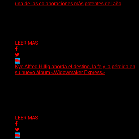
una de las colaboraciones más potentes del año
Hay canciones que nacen para acompañar un momento
y otras que buscan dejar una marca. «Pesadillas», la...
Delta 80
06/08/2026
LEER MAS
Kye Alfred Hillig aborda el destino, la fe y la pérdida en
su nuevo álbum «Widowmaker Express»
(No Rules) El cantautor de Tacoma, Kye Alfred Hillig,
regresa con «Widowmaker Express», un nuevo álbum
profundamente...
Delta 80
06/08/2026
LEER MAS