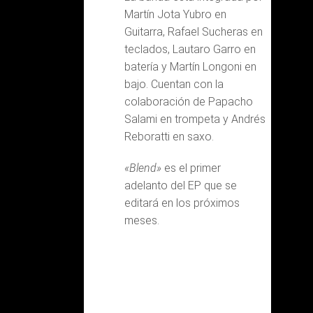
Martín Jota Yubro en
Guitarra, Rafael Sucheras en
teclados, Lautaro Garro en
batería y Martín Longoni en
bajo. Cuentan con la
colaboración de Papacho
Salami en trompeta y Andrés
Reboratti en saxo.
«Blend»
es el primer
adelanto del EP que se
editará en los próximos
meses.