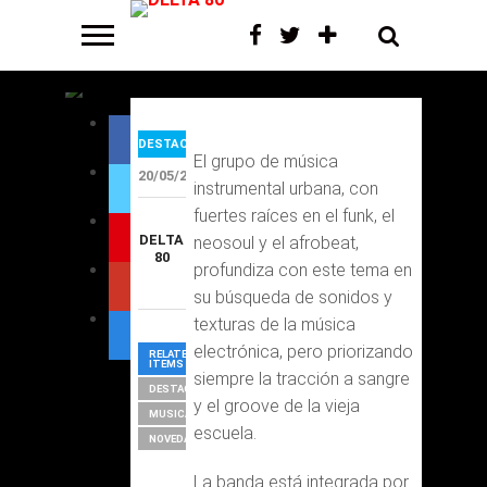
«Blend»
DESTACADOS
El grupo de música
20/05/2024
instrumental urbana, con
fuertes raíces en el funk, el
DELTA
neosoul y el afrobeat,
80
profundiza con este tema en
su búsqueda de sonidos y
texturas de la música
electrónica, pero priorizando
RELATED
ITEMS
siempre la tracción a sangre
DESTACAR
y el groove de la vieja
MUSICA
escuela.
NOVEDADES
La banda está integrada por