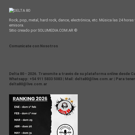
Rock, pop, metal, hard rock, dance, electrónica, etc. Música las 24 horas
emisora.
Sitio creado por SOLUMEDIA.COM.AR ©
Comunicate con Nosotros
Delta 80 - 2026. Transmite a través de su plataforma online desde Ca
Whatsapp: +54 911 5833 5083 | Mail: delta80@live.com.ar | Para tener
delta80@live.com.ar