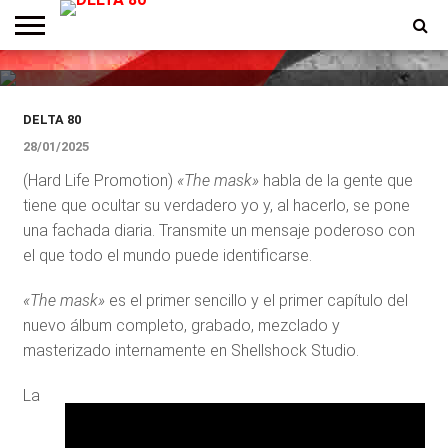
Aeveris está de vuelta con el
nuevo sencillo «The Mask»
ENTREVISTAS
PREMIOS
PRODUCCIONES
PROGRAMACION
CONTACTO
HOMEPAGE
DELTA 80
28/01/2025
(Hard Life Promotion)
«The mask»
habla de la gente que
tiene que ocultar su verdadero yo y, al hacerlo, se pone
una fachada diaria. Transmite un mensaje poderoso con
el que todo el mundo puede identificarse.
«The mask»
es el primer sencillo y el primer capítulo del
nuevo álbum completo, grabado, mezclado y
masterizado internamente en Shellshock Studio.
La