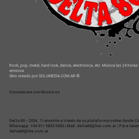
Rock, pop, metal, hard rock, dance, electrónica, etc. Música las 24 horas
emisora.
Sitio creado por SOLUMEDIA.COM.AR ©
Comunicate con Nosotros
Delta 80 - 2026. Transmite a través de su plataforma online desde Ca
Whatsapp: +54 911 5833 5083 | Mail: delta80@live.com.ar | Para tener
delta80@live.com.ar