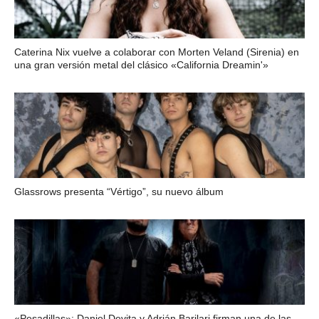
Caterina Nix vuelve a colaborar con Morten Veland (Sirenia) en
una gran versión metal del clásico «California Dreamin'»
Glassrows presenta “Vértigo”, su nuevo álbum
«Pesadillas»: Daniel Devita y Adrián Barilari firman una de las