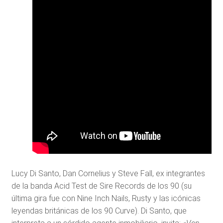
Lucy Di Santo, Dan Cornelius y Steve Fall, ex integrantes
de la banda Acid Test de Sire Records de los 90 (su
última gira fue con Nine Inch Nails, Rusty y las icónicas
leyendas británicas de los 90 Curve). Di Santo, que