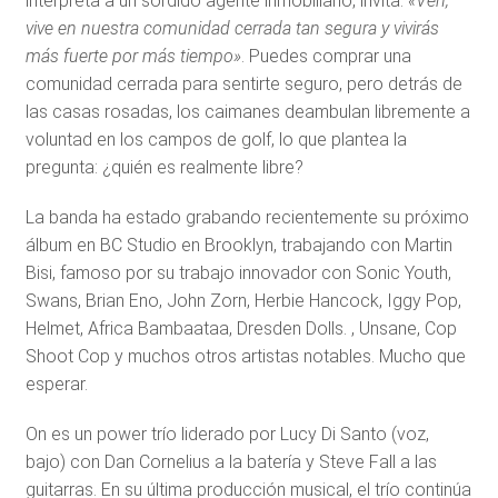
interpreta a un sórdido agente inmobiliario, invita:
«Ven,
vive en nuestra comunidad cerrada tan segura y vivirás
más fuerte por más tiempo»
. Puedes comprar una
comunidad cerrada para sentirte seguro, pero detrás de
las casas rosadas, los caimanes deambulan libremente a
voluntad en los campos de golf, lo que plantea la
pregunta: ¿quién es realmente libre?
La banda ha estado grabando recientemente su próximo
álbum en BC Studio en Brooklyn, trabajando con Martin
Bisi, famoso por su trabajo innovador con Sonic Youth,
Swans, Brian Eno, John Zorn, Herbie Hancock, Iggy Pop,
Helmet, Africa Bambaataa, Dresden Dolls. , Unsane, Cop
Shoot Cop y muchos otros artistas notables. Mucho que
esperar.
On es un power trío liderado por Lucy Di Santo (voz,
bajo) con Dan Cornelius a la batería y Steve Fall a las
guitarras. En su última producción musical, el trío continúa