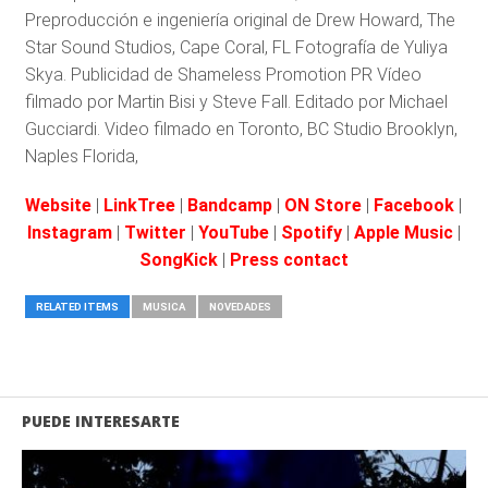
Preproducción e ingeniería original de Drew Howard, The
Star Sound Studios, Cape Coral, FL Fotografía de Yuliya
Skya. Publicidad de Shameless Promotion PR Vídeo
filmado por Martin Bisi y Steve Fall. Editado por Michael
Gucciardi. Video filmado en Toronto, BC Studio Brooklyn,
Naples Florida,
Website
|
LinkTree
|
Bandcamp
|
ON Store
|
Facebook
|
Instagram
|
Twitter
|
YouTube
|
Spotify
|
Apple Music
|
SongKick
|
Press contact
RELATED ITEMS
MUSICA
NOVEDADES
PUEDE INTERESARTE