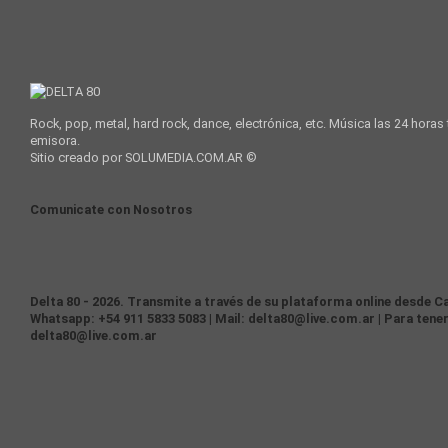
Rock, pop, metal, hard rock, dance, electrónica, etc. Música las 24 horas
emisora.
Sitio creado por SOLUMEDIA.COM.AR ©
Comunicate con Nosotros
Delta 80 - 2026. Transmite a través de su plataforma online desde Ca
Whatsapp: +54 911 5833 5083 | Mail: delta80@live.com.ar | Para tener
delta80@live.com.ar