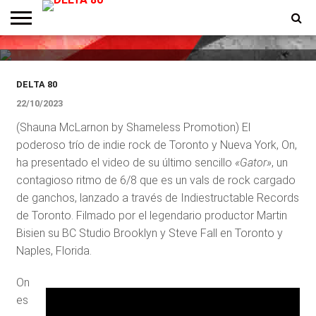
El poderoso trío On presenta el
video «Gator»
ENTREVISTAS
PREMIOS
PRODUCCIONES
PROGRAMACION
CONTACTO
HOMEPAGE
DELTA 80
22/10/2023
(Shauna McLarnon by Shameless Promotion) El
poderoso trío de indie rock de Toronto y Nueva York, On,
ha presentado el video de su último sencillo
«Gator»
, un
contagioso ritmo de 6/8 que es un vals de rock cargado
de ganchos, lanzado a través de Indiestructable Records
de Toronto. Filmado por el legendario productor Martin
Bisien su BC Studio Brooklyn y Steve Fall en Toronto y
Naples, Florida.
On
es