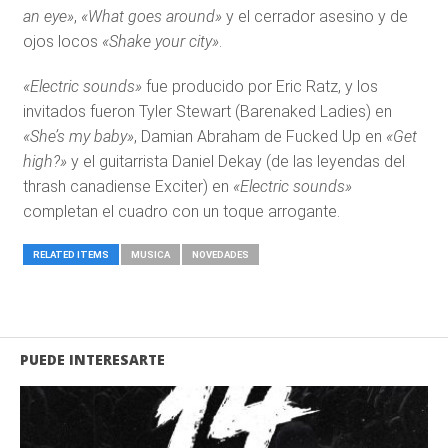
an eye»
,
«What goes around»
y el cerrador asesino y de
ojos locos
«Shake your city»
.
«Electric sounds»
fue producido por Eric Ratz, y los
invitados fueron Tyler Stewart (Barenaked Ladies) en
«She’s my baby»
, Damian Abraham de Fucked Up en
«Get
high?»
y el guitarrista Daniel Dekay (de las leyendas del
thrash canadiense Exciter) en
«Electric sounds»
completan el cuadro con un toque arrogante.
RELATED ITEMS
MUSICA
NOVEDADES
PUEDE INTERESARTE