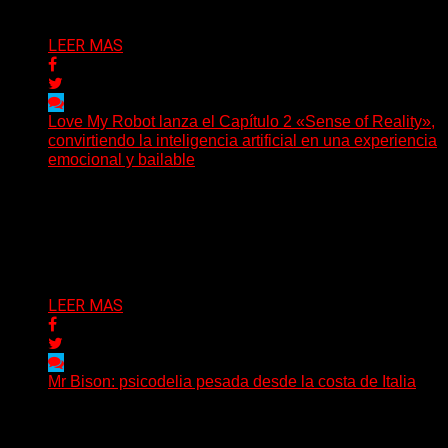
Delta 80
03/08/2026
LEER MAS
Love My Robot lanza el Capítulo 2 «Sense of Reality»,
convirtiendo la inteligencia artificial en una experiencia
emocional y bailable
(Diego Armando Báez Peña) Convirtiendo la inteligencia
artificial en una experiencia emocional y bailable.
Después de una gira...
Delta 80
03/08/2026
LEER MAS
Mr Bison: psicodelia pesada desde la costa de Italia
(Brian Heason HBM Promotions/Music Plugger) Desde
un pequeño pueblo costero de la Toscana llega Mr