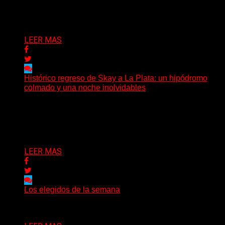
Bison, una...
Delta 80
03/08/2026
LEER MAS
Histórico regreso de Skay a La Plata: un hipódromo
colmado y una noche inolvidables
(Gonna Go) El guitarrista y cantante Skay regresó a La
Plata, luego de 12 años, para presentarse...
Delta 80
02/08/2026
LEER MAS
Los elegidos de la semana
Delta 80
02/08/2026