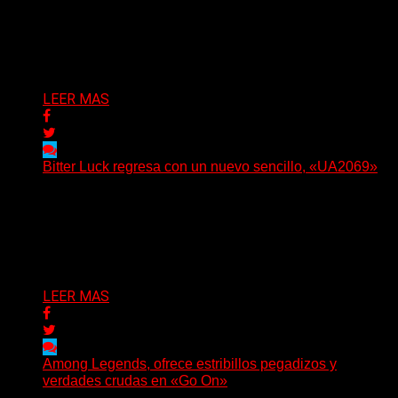
(No Rules) The Something Ain’t Rights, de Astoria,
Oregón, lanzó su EP debut, «Rotten In The Brain»,...
Delta 80
05/08/2026
LEER MAS
Bitter Luck regresa con un nuevo sencillo, «UA2069»
(Brian Heason HBM Promotions/Music Plugger) Bitter
Luck regresa con un nuevo sencillo, «UA2069», fruto de
sus recientes...
Delta 80
05/08/2026
LEER MAS
Among Legends, ofrece estribillos pegadizos y
verdades crudas en «Go On»