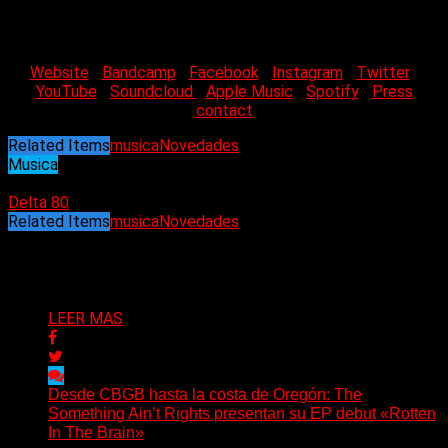
tanto,
«Cities in dust»
está disponible en excelentes medios
digitales, incluidos Apple Music, Spotify y Bandcamp.
Website
|
Bandcamp
|
Facebook
|
Instagram
|
Twitter
|
YouTube
|
Soundcloud
|
Apple Music
|
Spotify
|
Press
contact
Related Items
musica
Novedades
Musica
03/11/2023
Delta 80
Related Items
musica
Novedades
Puede interesarte
LEER MAS
Desde CBGB hasta la costa de Oregón: The
Something Ain’t Rights presentan su EP debut «Rotten
In The Brain»