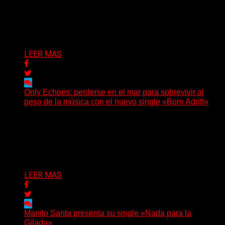
(No Rules) El trío punk de Ontario, Among Legends,
irrumpe con fuerza en «Lose My Grip». El...
Delta 80
05/08/2026
LEER MAS
Only Echoes: perderse en el mar para sobrevivir al
peso de la música con el nuevo single «Born Adrift»
(C Squared Music) La banda instrumental de post-
metal de Denver presenta “Born Adrift”, canción que da
nombre...
Delta 80
04/08/2026
LEER MAS
Manito Santa presenta su single «Nada para la
Gilada»