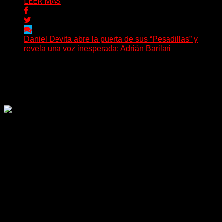
LEER MAS
Daniel Devita abre la puerta de sus “Pesadillas” y
revela una voz inesperada: Adrián Barilari
La canción todavía no fue publicada oficialmente, pero
Daniel Devita ya dejó escuchar un adelanto y confirmó...
Delta 80
02/08/2026
Rock, pop, metal, hard rock, dance, electrónica, etc. Música
las 24 horas todo el año sin cambiar de emisora.
Sitio creado por SOLUMEDIA.COM.AR ©
Comunicate con Nosotros
Delta 80 - 2026. Transmite a través de
su plataforma online desde Caseros,
3F, Bs. As., Argentina. Whatsapp: +54