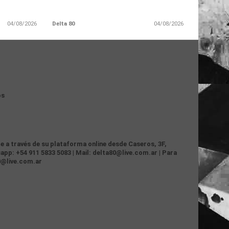
04/08/2026
Delta 80
04/08/2026
os
te a través de su plataforma online desde Caseros, 3F,
app: +54 911 5833 5083 | Mail: delta80@live.com.ar | Para
0@live.com.ar