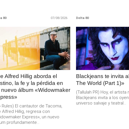
a 80
07/08/2026
Delta 80
LEER
LEER
MAS
MAS
e Alfred Hillig aborda el
Blackjeans te invita 
stino, la fe y la pérdida en
The World (Part 1)»
 nuevo álbum «Widowmaker
(Tallulah PR) Hoy, el artist
press»
Blackjeans invita a los oyen
universo salvaje y teatral...
 Rules) El cantautor de Tacoma,
 Alfred Hillig, regresa con
idowmaker Express», un nuevo
um profundamente...