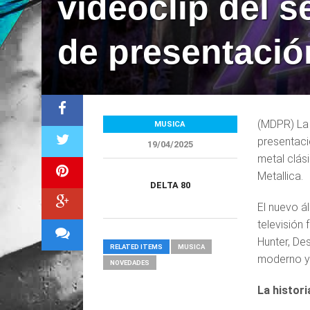
videoclip del s
de presentació
(MDPR) La 
MUSICA
presentaci
19/04/2025
metal clás
Metallica.
DELTA 80
El nuevo á
televisión
Hunter, De
RELATED ITEMS
MUSICA
moderno y 
NOVEDADES
La histori