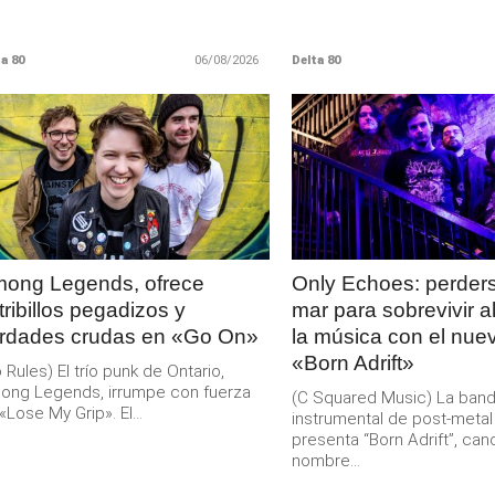
a 80
06/08/2026
Delta 80
LEER
LEER
MAS
MAS
ong Legends, ofrece
Only Echoes: perders
tribillos pegadizos y
mar para sobrevivir a
rdades crudas en «Go On»
la música con el nuev
«Born Adrift»
 Rules) El trío punk de Ontario,
ong Legends, irrumpe con fuerza
(C Squared Music) La ban
«Lose My Grip». El...
instrumental de post-meta
presenta “Born Adrift”, can
nombre...