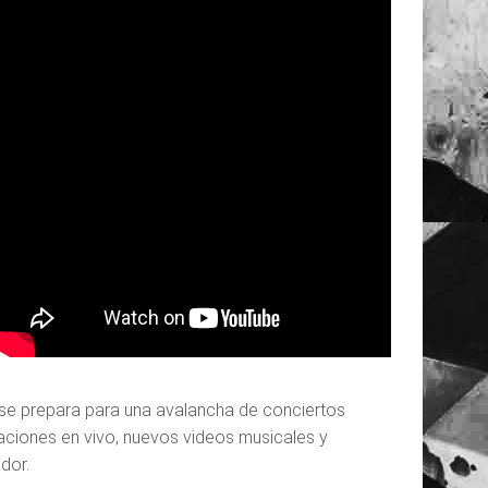
r se prepara para una avalancha de conciertos
aciones en vivo, nuevos videos musicales y
dor.