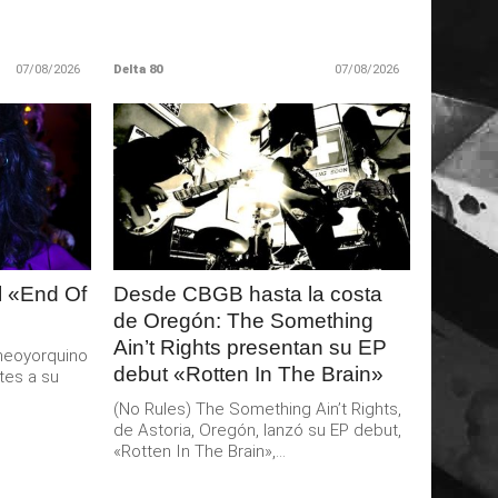
07/08/2026
Delta 80
07/08/2026
LEER
MAS
al «End Of
Desde CBGB hasta la costa
de Oregón: The Something
Ain’t Rights presentan su EP
a neoyorquino
debut «Rotten In The Brain»
tes a su
(No Rules) The Something Ain’t Rights,
de Astoria, Oregón, lanzó su EP debut,
«Rotten In The Brain»,...