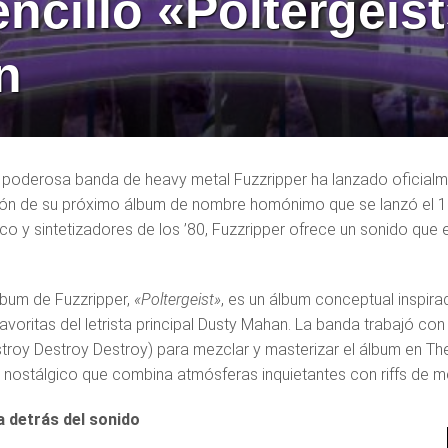
encillo «Poltergeis
n
poderosa banda de heavy metal Fuzzripper ha lanzado oficialme
ón de su próximo álbum de nombre homónimo que se lanzó el 11 
ico y sintetizadores de los ’80, Fuzzripper ofrece un sonido que
lbum de Fuzzripper,
«Poltergeist»
, es un álbum conceptual inspira
 favoritas del letrista principal Dusty Mahan. La banda trabajó 
stroy Destroy Destroy) para mezclar y masterizar el álbum en Th
nostálgico que combina atmósferas inquietantes con riffs de m
a detrás del sonido