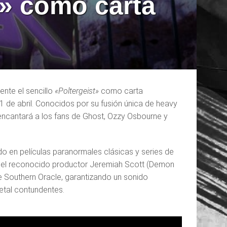
t» como carta
nte el sencillo
«Poltergeist»
como carta
de abril. Conocidos por su fusión única de heavy
 encantará a los fans de Ghost, Ozzy Osbourne y
do en películas paranormales clásicas y series de
con el reconocido productor Jeremiah Scott (Demon
e Southern Oracle, garantizando un sonido
etal contundentes.