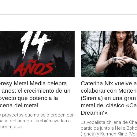
LEER
LEER
MAS
MAS
resy Metal Media celebra
Caterina Nix vuelve a
 años: el crecimiento de un
colaborar con Morten
oyecto que potencia la
(Sirenia) en una gran
cena del metal
metal del clásico «Cal
Dreamin'»
 proyectos que no solo crecen con
paso del tiempo: también ayudan a
La vocalista chilena de Ch
cer a toda...
participa junto a Helle Boh
(Ignea) y Karmen Klinc (Venu