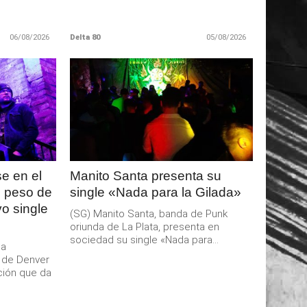
06/08/2026
Delta 80
05/08/2026
LEER
MAS
e en el
Manito Santa presenta su
l peso de
single «Nada para la Gilada»
o single
(SG) Manito Santa, banda de Punk
oriunda de La Plata, presenta en
sociedad su single «Nada para...
da
l de Denver
ción que da