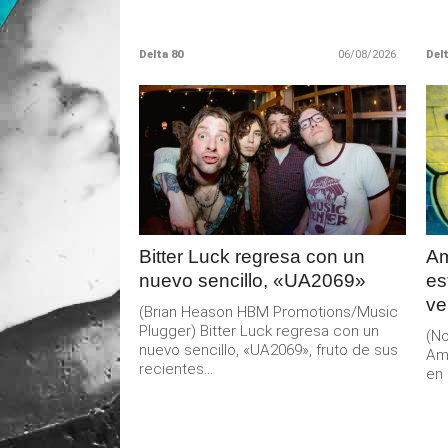
Delta 80
06/08/2026
Delt
LEER
MAS
Bitter Luck regresa con un
Am
nuevo sencillo, «UA2069»
es
ve
(Brian Heason HBM Promotions/Music
Plugger) Bitter Luck regresa con un
(No
nuevo sencillo, «UA2069», fruto de sus
Am
recientes...
en 