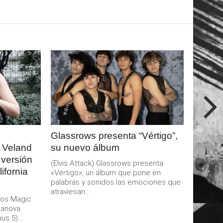
LEER
MAS
Glassrows presenta “Vértigo”,
 Veland
su nuevo álbum
 versión
(Elvis Attack) Glassrows presenta
ifornia
«Vértigo», un álbum que pone en
palabras y sonidos las emociones que
atraviesan...
aos Magic
danova
s 5)...