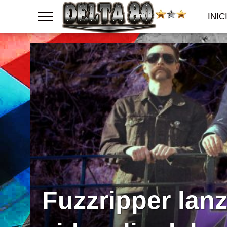
INIC
Fuzzripper lan