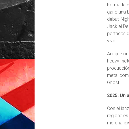
Formada en
ganó una b
debut, Nig
Jack el De
portadas d
vivo.
Aunque ori
heavy meta
producción
metal como
Ghost.
2025: Un 
Con el lan
regionales
merchandis