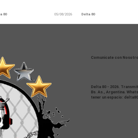
a 80
05/08/2026
Delta 80
Comunicate con Nosotr
Delta 80 - 2026. Transmi
Bs. As., Argentina. Whats
tener un espacio: delta8