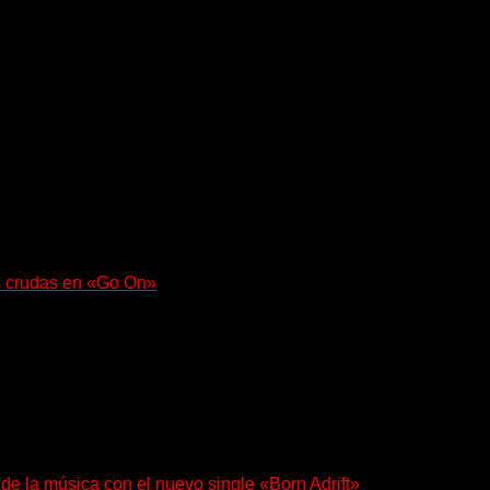
 regresa con un nuevo sencillo, «UA2069», fruto de sus recient
s crudas en «Go On»
e con fuerza en «Lose My Grip». El...
 de la música con el nuevo single «Born Adrift»