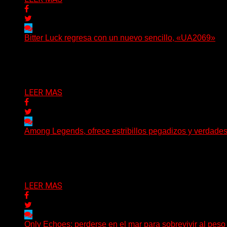
Bitter Luck regresa con un nuevo sencillo, «UA2069»
(Brian Heason HBM Promotions/Music Plugger) Bitter Luck
Delta 80
05/08/2026
LEER MAS
Among Legends, ofrece estribillos pegadizos y verdade
(No Rules) El trío punk de Ontario, Among Legends, irrump
Delta 80
05/08/2026
LEER MAS
Only Echoes: perderse en el mar para sobrevivir al peso