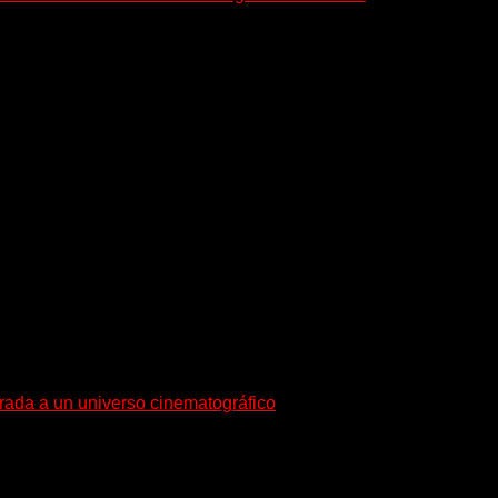
e Denver presenta “Born Adrift”, canción que da nombre...
esenta en sociedad su single «Nada para...
trada a un universo cinematográfico
gura con su nuevo single y videoclip una etapa artística...