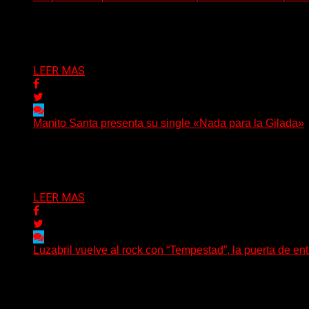
(C Squared Music) La banda instrumental de post-metal d
Delta 80
04/08/2026
LEER MAS
Manito Santa presenta su single «Nada para la Gilada»
(SG) Manito Santa, banda de Punk oriunda de La Plata, pr
Delta 80
04/08/2026
LEER MAS
Luzabril vuelve al rock con “Tempestad”, la puerta de en
(SG) La cantante, compositora y realizadora argentina inau
Delta 80
04/08/2026