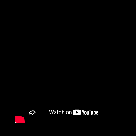
«Your name»
es su nuevo sencillo, una canción de doble sentid
cuando se sale de una relación y durante la tusa aparece el no
La canción explora sonidos de rock atrevido comparado con ot