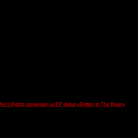
Latinoamérica, EE.UU., Reino Unido, Europa y Asia.
stado en el top Tip Parade 40 en holandés y en el top 3 de UK ta
cional en diciembre.
n’t Rights presentan su EP debut «Rotten In The Brain»
, lanzó su EP debut, «Rotten In The Brain»,...