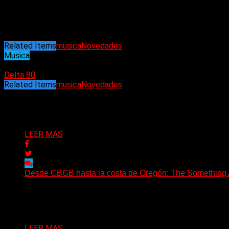
medios de televisión, radio, prensa escrita y redes sociales de 
Recientemente fue certificada como artista en Wikipedia, ha e
cantante rock/pop de 2022 en los premios Mara de Oro Interna
Related Items
musica
Novedades
Musica
01/04/2023
Delta 80
Related Items
musica
Novedades
Puede interesarte
LEER MAS
Desde CBGB hasta la costa de Oregón: The Something Ai
(No Rules) The Something Ain’t Rights, de Astoria, Oregón
Delta 80
05/08/2026
LEER MAS