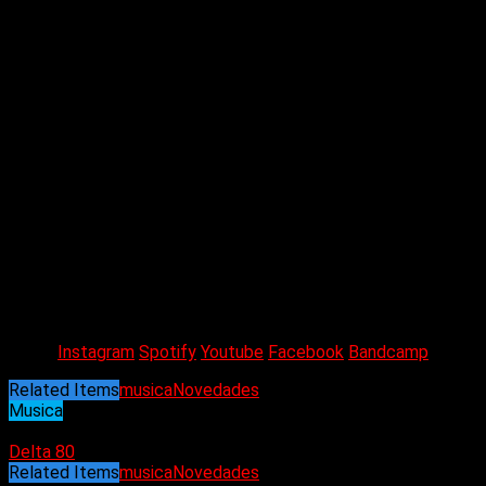
La música de Hillsboro combina el shoegaze de principios de
los ’90 con una sección rítmica contagiosa, un violín
inquietante y la voz lastimera del líder Nima Walker, creando
un equilibrio entre la nostalgia y la originalidad. Elogiados
como el mejor acto en vivo de su escena local (The Zone
91.3), han compartido escenarios con Winona Forever, Pink
Mountaintops y Diamond Cafe, y también han realizado una
gira por el oeste de los Estados Unidos en el otoño de 2023.
Su LP debut homónimo, lanzado en septiembre de 2023,
recibió elogios de la crítica de Exclaim!, Under the Radar y
Cups & Cakes. El próximo EP
«White trash»
se adentra en las
luchas adolescentes de Walker, con temas de
autodestrucción y resentimiento. A pesar de carecer del
optimismo de
«Hillsboro»
, ofrece una energía incesante y una
producción DIY inmaculada.
Instagram
Spotify
Youtube
Facebook
Bandcamp
Related Items
musica
Novedades
Musica
29/08/2024
Delta 80
Related Items
musica
Novedades