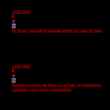
Delta 80
03/08/2026
LEER MAS
Mr Bison: psicodelia pesada desde la costa de Italia
(Brian Heason HBM Promotions/Music Plugger) Desde
un pequeño pueblo costero de la Toscana llega Mr
Bison, una...
Delta 80
03/08/2026
LEER MAS
Histórico regreso de Skay a La Plata: un hipódromo
colmado y una noche inolvidables
(Gonna Go) El guitarrista y cantante Skay regresó a La
Plata, luego de 12 años, para presentarse...