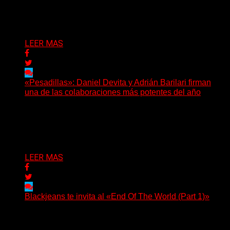
Puede interesarte
LEER MAS
«Pesadillas»: Daniel Devita y Adrián Barilari firman
una de las colaboraciones más potentes del año
Hay canciones que nacen para acompañar un momento
y otras que buscan dejar una marca. «Pesadillas», la...
Delta 80
06/08/2026
LEER MAS
Blackjeans te invita al «End Of The World (Part 1)»
(Tallulah PR) Hoy, el artista neoyorquino Blackjeans
invita a los oyentes a su universo salvaje y teatral...