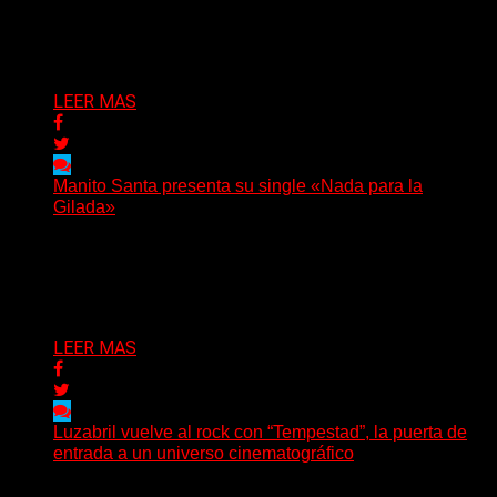
nombre...
Delta 80
04/08/2026
LEER MAS
Manito Santa presenta su single «Nada para la
Gilada»
(SG) Manito Santa, banda de Punk oriunda de La Plata,
presenta en sociedad su single «Nada para...
Delta 80
04/08/2026
LEER MAS
Luzabril vuelve al rock con “Tempestad”, la puerta de
entrada a un universo cinematográfico
(SG) La cantante, compositora y realizadora argentina