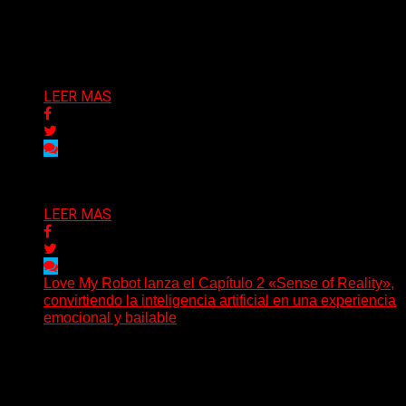
inaugura con su nuevo single y videoclip una etapa
artística...
Delta 80
04/08/2026
LEER MAS
Delta 80
03/08/2026
LEER MAS
Love My Robot lanza el Capítulo 2 «Sense of Reality»,
convirtiendo la inteligencia artificial en una experiencia
emocional y bailable
(Diego Armando Báez Peña) Convirtiendo la inteligencia
artificial en una experiencia emocional y bailable.
Después de una gira...