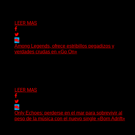
sus recientes...
Delta 80
05/08/2026
LEER MAS
Among Legends, ofrece estribillos pegadizos y
verdades crudas en «Go On»
(No Rules) El trío punk de Ontario, Among Legends,
irrumpe con fuerza en «Lose My Grip». El...
Delta 80
05/08/2026
LEER MAS
Only Echoes: perderse en el mar para sobrevivir al
peso de la música con el nuevo single «Born Adrift»
(C Squared Music) La banda instrumental de post-
metal de Denver presenta “Born Adrift”, canción que da