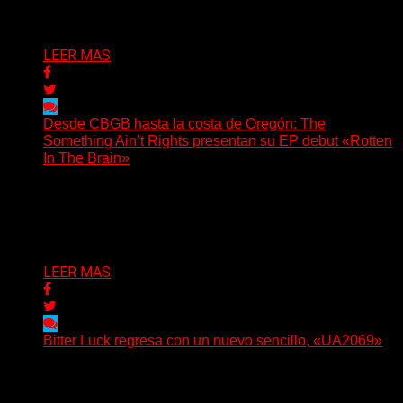
Delta 80
06/08/2026
LEER MAS
Desde CBGB hasta la costa de Oregón: The
Something Ain’t Rights presentan su EP debut «Rotten
In The Brain»
(No Rules) The Something Ain’t Rights, de Astoria,
Oregón, lanzó su EP debut, «Rotten In The Brain»,...
Delta 80
05/08/2026
LEER MAS
Bitter Luck regresa con un nuevo sencillo, «UA2069»
(Brian Heason HBM Promotions/Music Plugger) Bitter
Luck regresa con un nuevo sencillo, «UA2069», fruto de