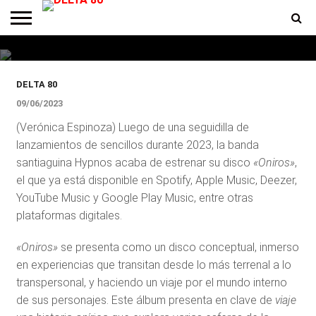
Hypnos lanza su disco
conceptual «Oniros»
ENTREVISTAS
PREMIOS
PRODUCCIONES
PROGRAMACION
CONTACTO
HOMEPAGE
DELTA 80
09/06/2023
(Verónica Espinoza) Luego de una seguidilla de
lanzamientos de sencillos durante 2023, la banda
santiaguina Hypnos acaba de estrenar su disco
«Oniros»
,
el que ya está disponible en Spotify, Apple Music, Deezer,
YouTube Music y Google Play Music, entre otras
plataformas digitales.
«Oniros»
se presenta como un disco conceptual, inmerso
en experiencias que transitan desde lo más terrenal a lo
transpersonal, y haciendo un viaje por el mundo interno
de sus personajes. Este álbum presenta en clave de
viaje