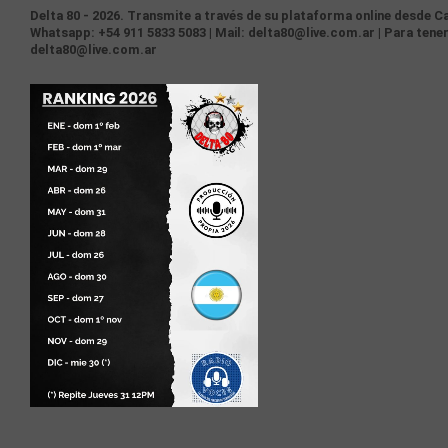
Delta 80 - 2026. Transmite a través de su plataforma online desde Ca
Whatsapp: +54 911 5833 5083 | Mail: delta80@live.com.ar | Para tener
delta80@live.com.ar