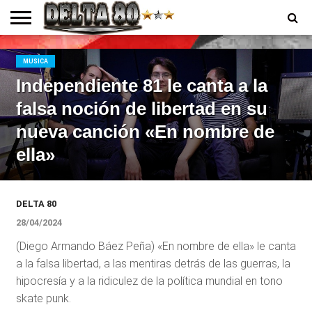
ENTREVISTAS
PREMIOS
PRODUCCIONES
PROGRAMACION
CONTACTO
HOMEPAGE
MUSICA
Independiente 81 le canta a la
falsa noción de libertad en su
nueva canción «En nombre de
ella»
DELTA 80
28/04/2024
(Diego Armando Báez Peña) «En nombre de ella» le canta
a la falsa libertad, a las mentiras detrás de las guerras, la
hipocresía y a la ridiculez de la política mundial en tono
skate punk.