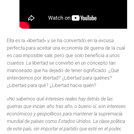
Ella es la «libertad» y se ha convertido en la excusa
perfecta para aceitar una economía de guerra de la cual
es casi imposible salir, pero que solo beneficia a unos
cuantos. La libertad se convirtió en un concepto tan
manoseado que ha dejado de tener significado. ¿Qué
entendemos por libertad? ¿Libertad para quiénes?
¿Libertad para qué? ¿Libertad hacia quién?
«No sabemos qué intereses reales hay detrás de las
guerras que inician año tras año, o bueno sí, son intereses
económicos y geopolíticos para mantener la supremacía
mundial de países como Estados Unidos. La clase política
de este país, sin importar el partido que esté en el poder,