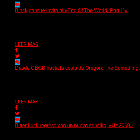
Blackjeans te invita al «End Of The World (Part 1)»
(Tallulah PR) Hoy, el artista neoyorquino Blackjeans invita 
Delta 80
06/08/2026
LEER MAS
Desde CBGB hasta la costa de Oregón: The Something Ai
(No Rules) The Something Ain’t Rights, de Astoria, Oregón
Delta 80
05/08/2026
LEER MAS
Bitter Luck regresa con un nuevo sencillo, «UA2069»
(Brian Heason HBM Promotions/Music Plugger) Bitter Luck