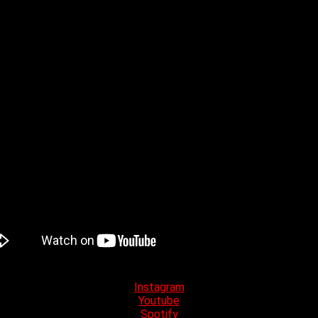
 escuchar, de su propia
autoría, en nuestro idioma, para que el 
rla en
la primera
plana de la época actual.
Instagram
Youtube
Spotify