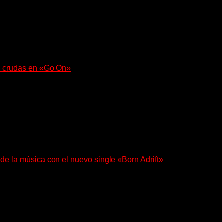
s crudas en «Go On»
e con fuerza en «Lose My Grip». El...
 de la música con el nuevo single «Born Adrift»
e Denver presenta “Born Adrift”, canción que da nombre...