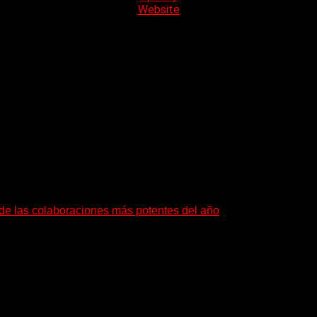
Website
a de las colaboraciones más potentes del año
as que buscan dejar una marca. «Pesadillas», la...