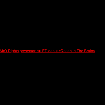
a los oyentes a su universo salvaje y teatral...
n’t Rights presentan su EP debut «Rotten In The Brain»
, lanzó su EP debut, «Rotten In The Brain»,...
 regresa con un nuevo sencillo, «UA2069», fruto de sus recient