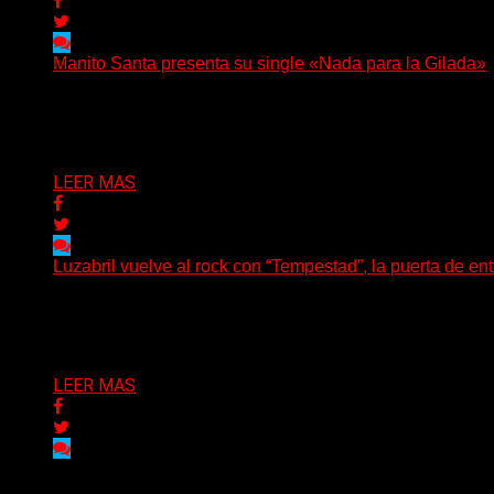
Manito Santa presenta su single «Nada para la Gilada»
(SG) Manito Santa, banda de Punk oriunda de La Plata, pr
Delta 80
04/08/2026
LEER MAS
Luzabril vuelve al rock con “Tempestad”, la puerta de en
(SG) La cantante, compositora y realizadora argentina inau
Delta 80
04/08/2026
LEER MAS
Delta 80
03/08/2026