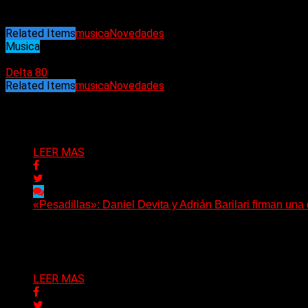
Related Items
musica
Novedades
Musica
25/02/2023
Delta 80
Related Items
musica
Novedades
Puede interesarte
LEER MAS
«Pesadillas»: Daniel Devita y Adrián Barilari firman un
Hay canciones que nacen para acompañar un momento y otr
Delta 80
06/08/2026
LEER MAS