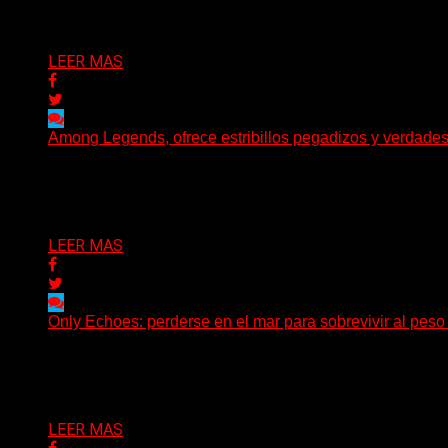
Delta 80
05/08/2026
LEER MAS
Among Legends, ofrece estribillos pegadizos y verdade
(No Rules) El trío punk de Ontario, Among Legends, irrump
Delta 80
05/08/2026
LEER MAS
Only Echoes: perderse en el mar para sobrevivir al peso
(C Squared Music) La banda instrumental de post-metal d
Delta 80
04/08/2026
LEER MAS