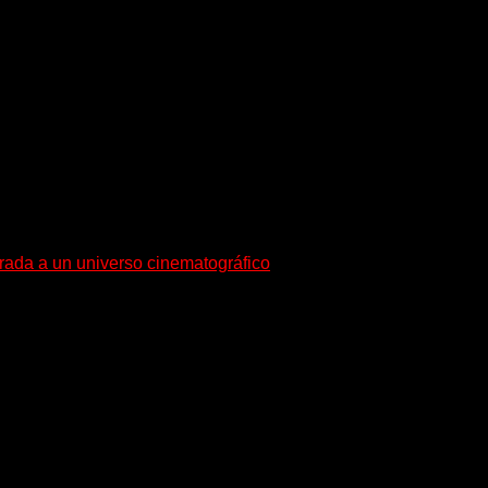
esenta en sociedad su single «Nada para...
trada a un universo cinematográfico
gura con su nuevo single y videoclip una etapa artística...