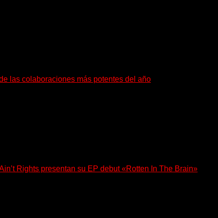
: también ayudan a crecer a toda...
a de las colaboraciones más potentes del año
as que buscan dejar una marca. «Pesadillas», la...
n’t Rights presentan su EP debut «Rotten In The Brain»
, lanzó su EP debut, «Rotten In The Brain»,...