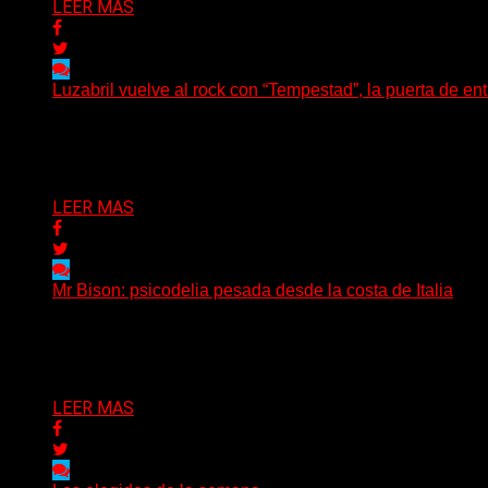
LEER MAS
Luzabril vuelve al rock con “Tempestad”, la puerta de en
(SG) La cantante, compositora y realizadora argentina inau
Delta 80
04/08/2026
LEER MAS
Mr Bison: psicodelia pesada desde la costa de Italia
(Brian Heason HBM Promotions/Music Plugger) Desde un p
Delta 80
03/08/2026
LEER MAS