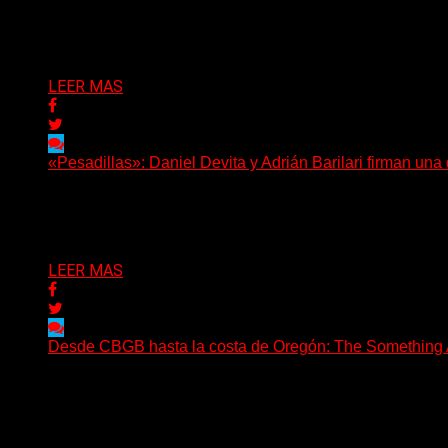
Hay proyectos que no solo crecen con el paso del tiempo
Delta 80
07/08/2026
LEER MAS
«Pesadillas»: Daniel Devita y Adrián Barilari firman un
Hay canciones que nacen para acompañar un momento y otr
Delta 80
06/08/2026
LEER MAS
Desde CBGB hasta la costa de Oregón: The Something Ai
(No Rules) The Something Ain’t Rights, de Astoria, Oregón
Delta 80
05/08/2026