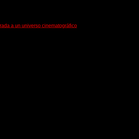
trada a un universo cinematográfico
gura con su nuevo single y videoclip una etapa artística...
equeño pueblo costero de la Toscana llega Mr Bison, una...