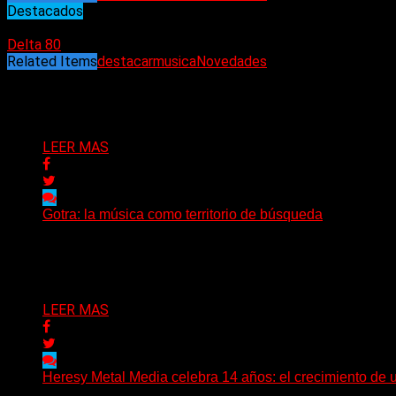
Destacados
24/05/2022
Delta 80
Related Items
destacar
musica
Novedades
Puede interesarte
LEER MAS
Gotra: la música como territorio de búsqueda
Hay músicas que buscan respuestas y otras que prefieren a
Delta 80
08/08/2026
LEER MAS
Heresy Metal Media celebra 14 años: el crecimiento de 