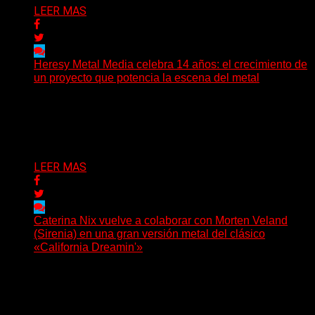
LEER MAS
Heresy Metal Media celebra 14 años: el crecimiento de
un proyecto que potencia la escena del metal
Hay proyectos que no solo crecen con el paso del
tiempo: también ayudan a crecer a toda...
Delta 80
07/08/2026
LEER MAS
Caterina Nix vuelve a colaborar con Morten Veland
(Sirenia) en una gran versión metal del clásico
«California Dreamin'»
La vocalista chilena de Chaos Magic participa junto a
Helle Bohdanova (Ignea) y Karmen Klinc (Venus 5)...
Delta 80
07/08/2026