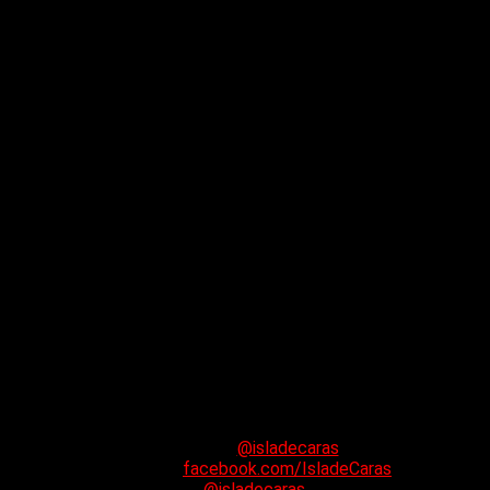
Grabado en: El Desierto, CDMX.
Ingeniero de grabación: Matías Cella.
Asistente de grabación: JC Vertti.
Mezclado por: Matías Cella.
Masterizado por: Eduardo Bergallo en Puro Mastering.
Arte de tapa: Alejandro Ros.
Músicos: Lautaro Cura (Voces), Francisco Villa (guitarra),
Manuel Schupak (bajo), Nicolás Fernández de la Puente
(batería) y Santiago Martínez (teclados)
Instagram:
@isladecaras
Facebook:
facebook.com/IsladeCaras
X:
@isladecaras