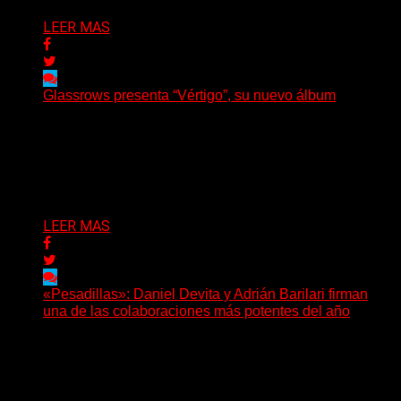
LEER MAS
Glassrows presenta “Vértigo”, su nuevo álbum
(Elvis Attack) Glassrows presenta «Vértigo», un álbum
que pone en palabras y sonidos las emociones que
atraviesan...
Delta 80
07/08/2026
LEER MAS
«Pesadillas»: Daniel Devita y Adrián Barilari firman
una de las colaboraciones más potentes del año
Hay canciones que nacen para acompañar un momento
y otras que buscan dejar una marca. «Pesadillas», la...
Delta 80
06/08/2026