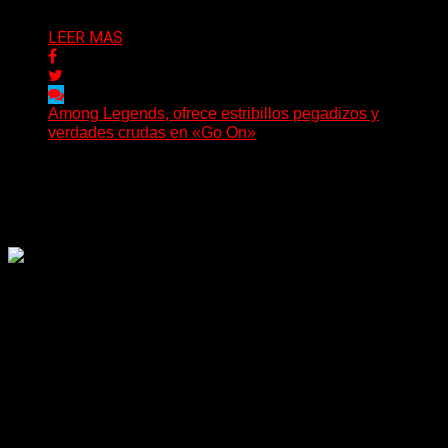
LEER MAS
Among Legends, ofrece estribillos pegadizos y
verdades crudas en «Go On»
(No Rules) El trío punk de Ontario, Among Legends,
irrumpe con fuerza en «Lose My Grip». El...
Delta 80
05/08/2026
Rock, pop, metal, hard rock, dance, electrónica, etc. Música
las 24 horas todo el año sin cambiar de emisora.
Sitio creado por SOLUMEDIA.COM.AR ©
Comunicate con Nosotros
Delta 80 - 2026. Transmite a través de