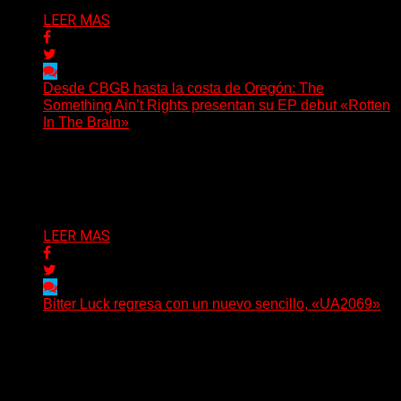
LEER MAS
Desde CBGB hasta la costa de Oregón: The
Something Ain’t Rights presentan su EP debut «Rotten
In The Brain»
(No Rules) The Something Ain’t Rights, de Astoria,
Oregón, lanzó su EP debut, «Rotten In The Brain»,...
Delta 80
05/08/2026
LEER MAS
Bitter Luck regresa con un nuevo sencillo, «UA2069»
(Brian Heason HBM Promotions/Music Plugger) Bitter
Luck regresa con un nuevo sencillo, «UA2069», fruto de
sus recientes...
Delta 80
05/08/2026