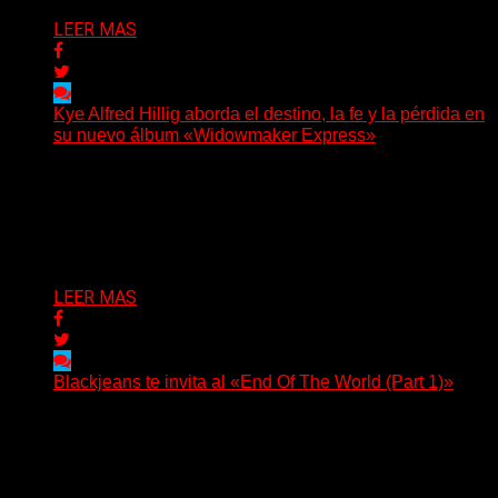
LEER MAS
Kye Alfred Hillig aborda el destino, la fe y la pérdida en
su nuevo álbum «Widowmaker Express»
(No Rules) El cantautor de Tacoma, Kye Alfred Hillig,
regresa con «Widowmaker Express», un nuevo álbum
profundamente...
Delta 80
06/08/2026
LEER MAS
Blackjeans te invita al «End Of The World (Part 1)»
(Tallulah PR) Hoy, el artista neoyorquino Blackjeans
invita a los oyentes a su universo salvaje y teatral...
Delta 80
06/08/2026