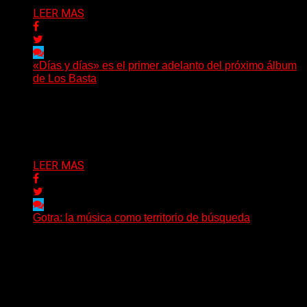
LEER MAS
«Días y días» es el primer adelanto del próximo álbum
de Los Basta
(Nadya Cabrera) Los Basta presentan “Días y días”,
primer adelanto de lo que será su segundo álbum...
Delta 80
08/08/2026
LEER MAS
Gotra: la música como territorio de búsqueda
Hay músicas que buscan respuestas y otras que
prefieren abrir preguntas. En ese territorio, donde el
sonido...
Delta 80
08/08/2026