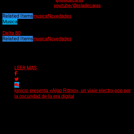
YouTube:
youtube/@isladecaras
Related Items
musica
Novedades
Musica
07/04/2025
Delta 80
Related Items
musica
Novedades
Puede interesarte
LEER MAS
Ignicio presenta «Algo Ritmo», un viaje electro-pop por
la oscuridad de la era digital
(DyM) Electro-pop, oscuridad y alienación digital se
encuentran en el nuevo EP conceptual del artista
santafesino, una...
Delta 80
08/08/2026