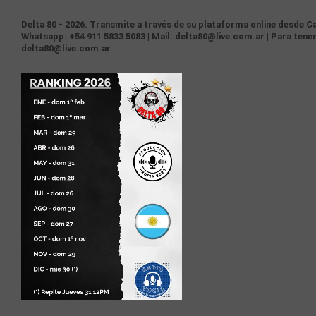
Delta 80 - 2026. Transmite a través de su plataforma online desde Ca
Whatsapp: +54 911 5833 5083 | Mail: delta80@live.com.ar | Para tener
delta80@live.com.ar