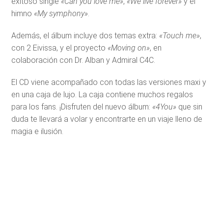
exitoso single
«Can you love me»
,
«We live forever»
y el
himno
«My symphony»
.
Además, el álbum incluye dos temas extra:
«Touch me»
,
con 2 Eivissa, y el proyecto
«Moving on»
, en
colaboración con Dr. Alban y Admiral C4C.
El CD viene acompañado con todas las versiones maxi y
en una caja de lujo. La caja contiene muchos regalos
para los fans. ¡Disfruten del nuevo álbum:
«4You»
que sin
duda te llevará a volar y encontrarte en un viaje lleno de
magia e ilusión.