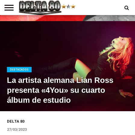
ENTREVISTAS
PREMIOS
PRODUCCIONES
PROGRAMACION
CONTACTO
HOMEPAGE
DESTACADOS
La artista alemana Lian Ross
presenta «4You» su cuarto
álbum de estudio
DELTA 80
27/03/2023