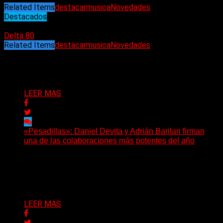
Related Items
destacar
musica
Novedades
Destacados
16/08/2023
Delta 80
Related Items
destacar
musica
Novedades
Puede interesarte
LEER MAS
«Pesadillas»: Daniel Devita y Adrián Barilari firman
una de las colaboraciones más potentes del año
Hay canciones que nacen para acompañar un momento
y otras que buscan dejar una marca. «Pesadillas», la...
Delta 80
06/08/2026
LEER MAS