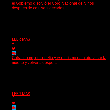
el Gobierno disolvió el Coro Nacional de Niños
después de casi seis décadas
Hay noticias que se leen en pocos segundos y, sin
embargo, necesitan mucho más tiempo para ser...
Delta 80
01/08/2026
LEER MAS
Gotra: doom, psicodelia y esoterismo para atravesar la
muerte y volver a despertar
Julián Barabino presenta Gotra, un nuevo proyecto que
cruza la densidad del doom y el metal alternativo...
Delta 80
31/07/2026
LEER MAS