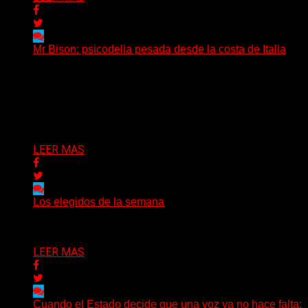
Mr Bison: psicodelia pesada desde la costa de Italia
(Brian Heason HBM Promotions/Music Plugger) Desde
un pequeño pueblo costero de la Toscana llega Mr
Bison, una...
Delta 80
03/08/2026
LEER MAS
Los elegidos de la semana
Delta 80
02/08/2026
LEER MAS
Cuando el Estado decide que una voz ya no hace falta: