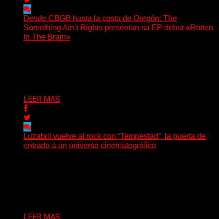
Desde CBGB hasta la costa de Oregón: The
Something Ain’t Rights presentan su EP debut «Rotten
In The Brain»
(No Rules) The Something Ain’t Rights, de Astoria,
Oregón, lanzó su EP debut, «Rotten In The Brain»,...
Delta 80
05/08/2026
LEER MAS
Luzabril vuelve al rock con “Tempestad”, la puerta de
entrada a un universo cinematográfico
(SG) La cantante, compositora y realizadora argentina
inaugura con su nuevo single y videoclip una etapa
artística...
Delta 80
04/08/2026
LEER MAS