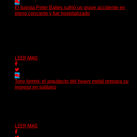
El bajista Peter Baltes sufrió un grave accidente en
pleno concierto y fue hospitalizado
El legendario bajista alemán Peter Baltes, histórico
integrante de Accept y actual miembro de
Dirkschneider y U.D.O.,...
Delta 80
28/07/2026
LEER MAS
Tony Iommi: el arquitecto del heavy metal prepara su
regreso en solitario
A sus 78 años, Tony Iommi sigue demostrando que la
creatividad no conoce fechas de vencimiento. El...
Delta 80
27/07/2026
LEER MAS