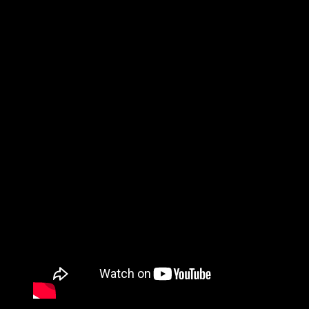
The Haptics mantiene su sonido fresco.
The Haptics son Jin voces, Cam guitarra, Brent bajo y Flavio
batería.