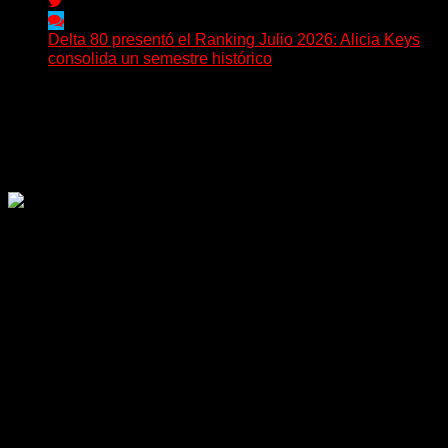
Delta 80 presentó el Ranking Julio 2026: Alicia Keys
consolida un semestre histórico
Delta 80 emitió una nueva edición del Ranking Mensual,
correspondiente a julio de 2026, confirmando una
tendencia...
Delta 80
26/07/2026
Rock, pop, metal, hard rock, dance, electrónica, etc. Música
las 24 horas todo el año sin cambiar de emisora.
Sitio creado por SOLUMEDIA.COM.AR ©
Comunicate con Nosotros
Delta 80 - 2026. Transmite a través de
su plataforma online desde Caseros,
3F, Bs. As., Argentina. Whatsapp: +54