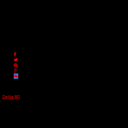
La banda canadiense The
Haptics lanza nuevo
sencillo y video musical
«Zeroes»
La banda canadiense The Haptics lanza nuevo sencillo y
video musical «Zeroes»
Delta 80
16/08/2023
(Collapse Agency) Combinando ritmos post-punk oscuros
con rock alternativo y grunge, The Haptics lanza el nuevo
sencillo y video musical
«Zeroes»
en todas las plataformas de