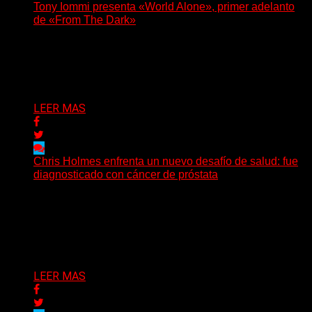
Tony Iommi presenta «World Alone», primer adelanto
de «From The Dark»
Después de más de veinte años desde su último
trabajo solista, Tony Iommi confirmó el lanzamiento de...
Delta 80
30/07/2026
LEER MAS
Chris Holmes enfrenta un nuevo desafío de salud: fue
diagnosticado con cáncer de próstata
El histórico guitarrista de W.A.S.P. comenzó un
tratamiento de radioterapia en Francia. Su esposa y
mánager, Catherine...
Delta 80
29/07/2026
LEER MAS